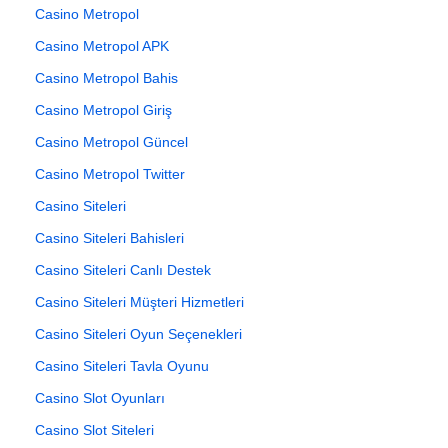
Casino Metropol
Casino Metropol APK
Casino Metropol Bahis
Casino Metropol Giriş
Casino Metropol Güncel
Casino Metropol Twitter
Casino Siteleri
Casino Siteleri Bahisleri
Casino Siteleri Canlı Destek
Casino Siteleri Müşteri Hizmetleri
Casino Siteleri Oyun Seçenekleri
Casino Siteleri Tavla Oyunu
Casino Slot Oyunları
Casino Slot Siteleri