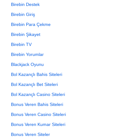
Birebin Destek
Birebin Giriş
Birebin Para Çekme
Birebin Şikayet
Birebin TV
Birebin Yorumlar
Blackjack Oyunu
Bol Kazançlı Bahis Siteleri
Bol Kazançlı Bet Siteleri
Bol Kazançlı Casino Siteleri
Bonus Veren Bahis Siteleri
Bonus Veren Casino Siteleri
Bonus Veren Kumar Siteleri
Bonus Veren Siteler