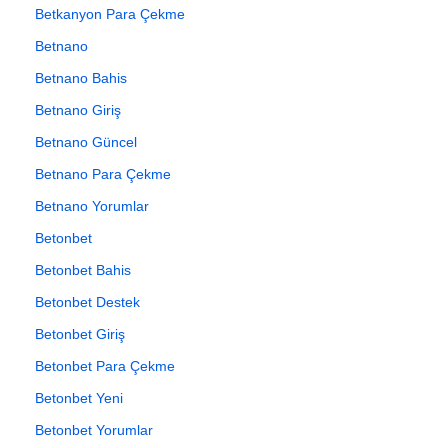
Betkanyon Para Çekme
Betnano
Betnano Bahis
Betnano Giriş
Betnano Güncel
Betnano Para Çekme
Betnano Yorumlar
Betonbet
Betonbet Bahis
Betonbet Destek
Betonbet Giriş
Betonbet Para Çekme
Betonbet Yeni
Betonbet Yorumlar