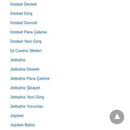
İntobet Destek
İntobet Giriş
İntobet Güncel
İntobet Para Çekme
İntobet Yeni Giriş
İyi Casino Siteleri
Jetbahis
Jetbahis Destek
Jetbahis Para Çekme
Jetbahis Şikayet
Jetbahis Yeni Giriş
Jetbahis Yorumlar
Jojobet
Jojobet Bahis