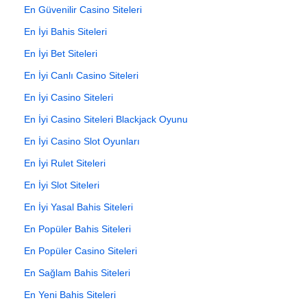
En Güvenilir Casino Siteleri
En İyi Bahis Siteleri
En İyi Bet Siteleri
En İyi Canlı Casino Siteleri
En İyi Casino Siteleri
En İyi Casino Siteleri Blackjack Oyunu
En İyi Casino Slot Oyunları
En İyi Rulet Siteleri
En İyi Slot Siteleri
En İyi Yasal Bahis Siteleri
En Popüler Bahis Siteleri
En Popüler Casino Siteleri
En Sağlam Bahis Siteleri
En Yeni Bahis Siteleri