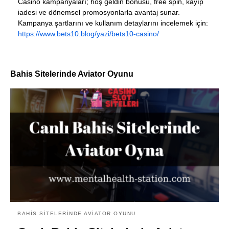
Casino kampanyaları; hoş geldin bonusu, free spin, kayıp
iadesi ve dönemsel promosyonlarla avantaj sunar.
Kampanya şartlarını ve kullanım detaylarını incelemek için:
https://www.bets10.blog/yazi/bets10-casino/
Bahis Sitelerinde Aviator Oyunu
BAHIS SITELERINDE AVIATOR OYUNU