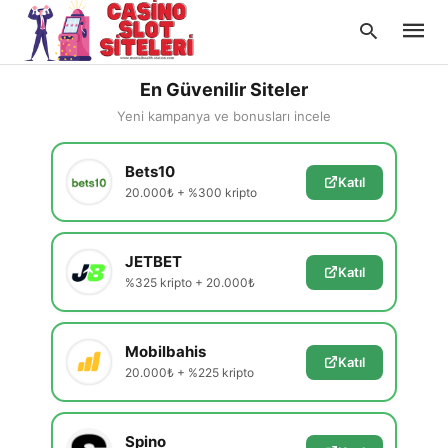
En Güvenilir Siteler
Yeni kampanya ve bonusları incele
Type
Bets10
your
Katıl
searc
20.000₺ + %300 kripto
query
and
hit
enter:
JETBET
Katıl
%325 kripto + 20.000₺
Mobilbahis
Katıl
20.000₺ + %225 kripto
Spino