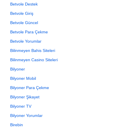
Betvole Destek
Betvole Giriş
Betvole Güncel
Betvole Para Çekme
Betvole Yorumlar
Bilinmeyen Bahis Siteleri
Bilinmeyen Casino Siteleri
Bilyoner
Bilyoner Mobil
Bilyoner Para Çekme
Bilyoner Şikayet
Bilyoner TV
Bilyoner Yorumlar
Birebin