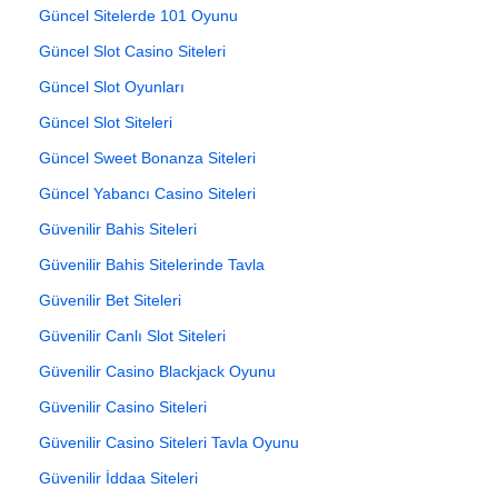
Güncel Sitelerde 101 Oyunu
Güncel Slot Casino Siteleri
Güncel Slot Oyunları
Güncel Slot Siteleri
Güncel Sweet Bonanza Siteleri
Güncel Yabancı Casino Siteleri
Güvenilir Bahis Siteleri
Güvenilir Bahis Sitelerinde Tavla
Güvenilir Bet Siteleri
Güvenilir Canlı Slot Siteleri
Güvenilir Casino Blackjack Oyunu
Güvenilir Casino Siteleri
Güvenilir Casino Siteleri Tavla Oyunu
Güvenilir İddaa Siteleri