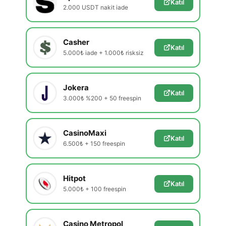
Katıl
2.000 USDT nakit iade
Casher
Katıl
5.000₺ iade + 1.000₺ risksiz
Jokera
Katıl
3.000₺ %200 + 50 freespin
CasinoMaxi
Katıl
6.500₺ + 150 freespin
Hitpot
Katıl
5.000₺ + 100 freespin
Casino Metropol