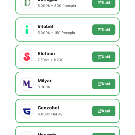
Katıl
5.000₺ + 300 freespin
Intobet
Katıl
5.000₺ + 150 freespin
Slotbon
Katıl
7.500₺ + %200
Milyar
Katıl
8.000₺
Genzobet
Katıl
4.000₺ Her Ay
Hovarda