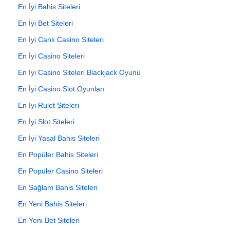
En İyi Bahis Siteleri
En İyi Bet Siteleri
En İyi Canlı Casino Siteleri
En İyi Casino Siteleri
En İyi Casino Siteleri Blackjack Oyunu
En İyi Casino Slot Oyunları
En İyi Rulet Siteleri
En İyi Slot Siteleri
En İyi Yasal Bahis Siteleri
En Popüler Bahis Siteleri
En Popüler Casino Siteleri
En Sağlam Bahis Siteleri
En Yeni Bahis Siteleri
En Yeni Bet Siteleri