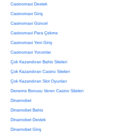
Casinomaxi Destek
Casinomaxi Giriş
Casinomaxi Güncel
Casinomaxi Para Çekme
Casinomaxi Yeni Giriş
Casinomaxi Yorumlar
Çok Kazandıran Bahis Siteleri
Çok Kazandıran Casino Siteleri
Çok Kazandıran Slot Oyunları
Deneme Bonusu Veren Casino Siteleri
Dinamobet
Dinamobet Bahis
Dinamobet Destek
Dinamobet Giriş