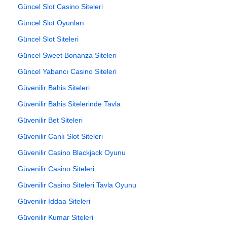
Güncel Slot Casino Siteleri
Güncel Slot Oyunları
Güncel Slot Siteleri
Güncel Sweet Bonanza Siteleri
Güncel Yabancı Casino Siteleri
Güvenilir Bahis Siteleri
Güvenilir Bahis Sitelerinde Tavla
Güvenilir Bet Siteleri
Güvenilir Canlı Slot Siteleri
Güvenilir Casino Blackjack Oyunu
Güvenilir Casino Siteleri
Güvenilir Casino Siteleri Tavla Oyunu
Güvenilir İddaa Siteleri
Güvenilir Kumar Siteleri