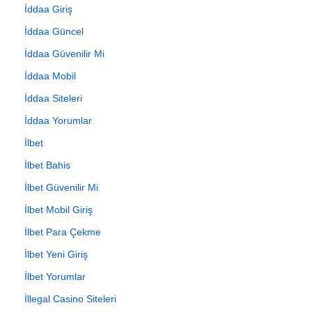
İddaa Giriş
İddaa Güncel
İddaa Güvenilir Mi
İddaa Mobil
İddaa Siteleri
İddaa Yorumlar
İlbet
İlbet Bahis
İlbet Güvenilir Mi
İlbet Mobil Giriş
İlbet Para Çekme
İlbet Yeni Giriş
İlbet Yorumlar
İllegal Casino Siteleri