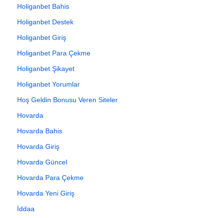
Holiganbet Bahis
Holiganbet Destek
Holiganbet Giriş
Holiganbet Para Çekme
Holiganbet Şikayet
Holiganbet Yorumlar
Hoş Geldin Bonusu Veren Siteler
Hovarda
Hovarda Bahis
Hovarda Giriş
Hovarda Güncel
Hovarda Para Çekme
Hovarda Yeni Giriş
İddaa