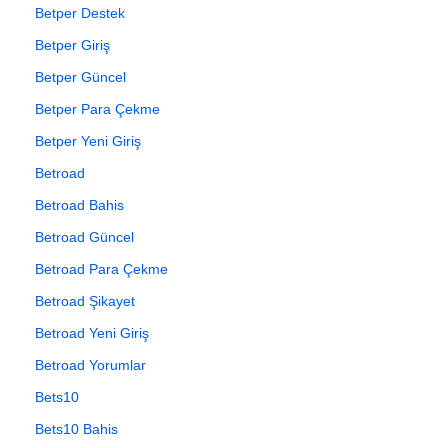
Betper Destek
Betper Giriş
Betper Güncel
Betper Para Çekme
Betper Yeni Giriş
Betroad
Betroad Bahis
Betroad Güncel
Betroad Para Çekme
Betroad Şikayet
Betroad Yeni Giriş
Betroad Yorumlar
Bets10
Bets10 Bahis