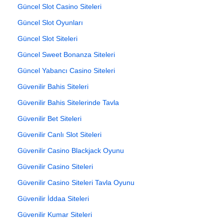
Güncel Slot Casino Siteleri
Güncel Slot Oyunları
Güncel Slot Siteleri
Güncel Sweet Bonanza Siteleri
Güncel Yabancı Casino Siteleri
Güvenilir Bahis Siteleri
Güvenilir Bahis Sitelerinde Tavla
Güvenilir Bet Siteleri
Güvenilir Canlı Slot Siteleri
Güvenilir Casino Blackjack Oyunu
Güvenilir Casino Siteleri
Güvenilir Casino Siteleri Tavla Oyunu
Güvenilir İddaa Siteleri
Güvenilir Kumar Siteleri