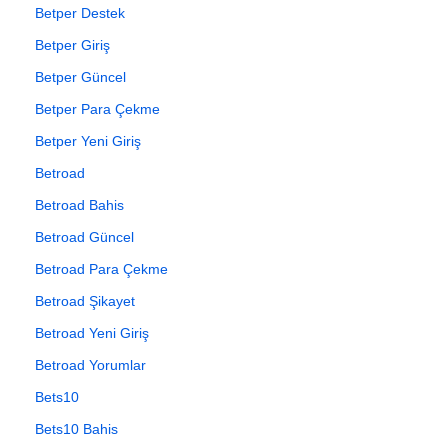
Betper Destek
Betper Giriş
Betper Güncel
Betper Para Çekme
Betper Yeni Giriş
Betroad
Betroad Bahis
Betroad Güncel
Betroad Para Çekme
Betroad Şikayet
Betroad Yeni Giriş
Betroad Yorumlar
Bets10
Bets10 Bahis