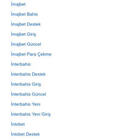
İmajbet
İmajbet Bahis
İmajbet Destek
İmajbet Giriş
İmajbet Güncel
İmajbet Para Çekme
İnterbahis
İnterbahis Destek
İnterbahis Giriş
İnterbahis Güncel
İnterbahis Yeni
İnterbahis Yeni Giriş
İntobet
İntobet Destek