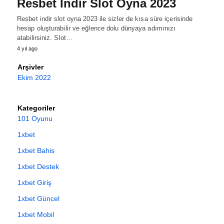
Resbet İndir Slot Oyna 2023
Resbet indir slot oyna 2023 ile sizler de kısa süre içerisinde
hesap oluşturabilir ve eğlence dolu dünyaya adımınızı
atabilirsiniz. Slot…
4 yıl ago
Arşivler
Ekim 2022
Kategoriler
101 Oyunu
1xbet
1xbet Bahis
1xbet Destek
1xbet Giriş
1xbet Güncel
1xbet Mobil