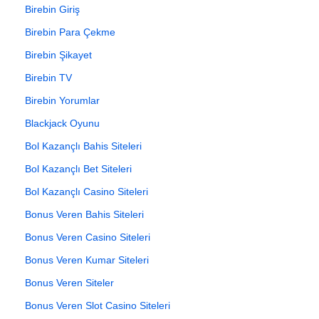
Birebin Giriş
Birebin Para Çekme
Birebin Şikayet
Birebin TV
Birebin Yorumlar
Blackjack Oyunu
Bol Kazançlı Bahis Siteleri
Bol Kazançlı Bet Siteleri
Bol Kazançlı Casino Siteleri
Bonus Veren Bahis Siteleri
Bonus Veren Casino Siteleri
Bonus Veren Kumar Siteleri
Bonus Veren Siteler
Bonus Veren Slot Casino Siteleri