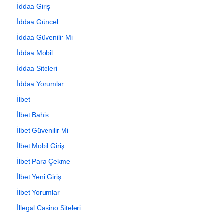
İddaa Giriş
İddaa Güncel
İddaa Güvenilir Mi
İddaa Mobil
İddaa Siteleri
İddaa Yorumlar
İlbet
İlbet Bahis
İlbet Güvenilir Mi
İlbet Mobil Giriş
İlbet Para Çekme
İlbet Yeni Giriş
İlbet Yorumlar
İllegal Casino Siteleri