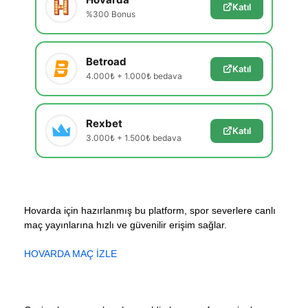
Katıl
%300 Bonus
Betroad
Katıl
4.000₺ + 1.000₺ bedava
Rexbet
Katıl
3.000₺ + 1.500₺ bedava
Hovarda için hazırlanmış bu platform, spor severlere canlı
maç yayınlarına hızlı ve güvenilir erişim sağlar.
HOVARDA MAÇ İZLE