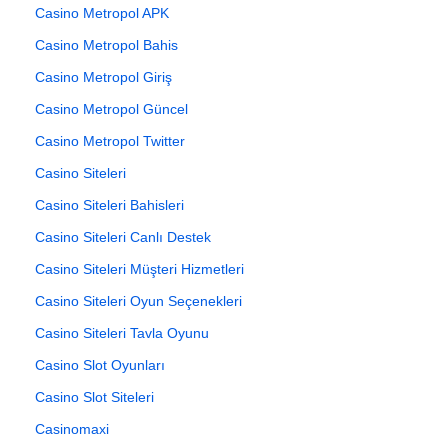
Casino Metropol APK
Casino Metropol Bahis
Casino Metropol Giriş
Casino Metropol Güncel
Casino Metropol Twitter
Casino Siteleri
Casino Siteleri Bahisleri
Casino Siteleri Canlı Destek
Casino Siteleri Müşteri Hizmetleri
Casino Siteleri Oyun Seçenekleri
Casino Siteleri Tavla Oyunu
Casino Slot Oyunları
Casino Slot Siteleri
Casinomaxi