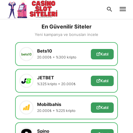
En Güvenilir Siteler
Yeni kampanya ve bonusları incele
Type
Bets10
your
Katıl
searc
20.000₺ + %300 kripto
query
and
hit
enter:
JETBET
Katıl
%325 kripto + 20.000₺
Mobilbahis
Katıl
20.000₺ + %225 kripto
Spino