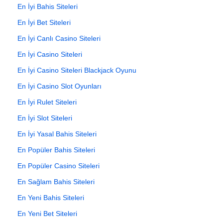
En İyi Bahis Siteleri
En İyi Bet Siteleri
En İyi Canlı Casino Siteleri
En İyi Casino Siteleri
En İyi Casino Siteleri Blackjack Oyunu
En İyi Casino Slot Oyunları
En İyi Rulet Siteleri
En İyi Slot Siteleri
En İyi Yasal Bahis Siteleri
En Popüler Bahis Siteleri
En Popüler Casino Siteleri
En Sağlam Bahis Siteleri
En Yeni Bahis Siteleri
En Yeni Bet Siteleri