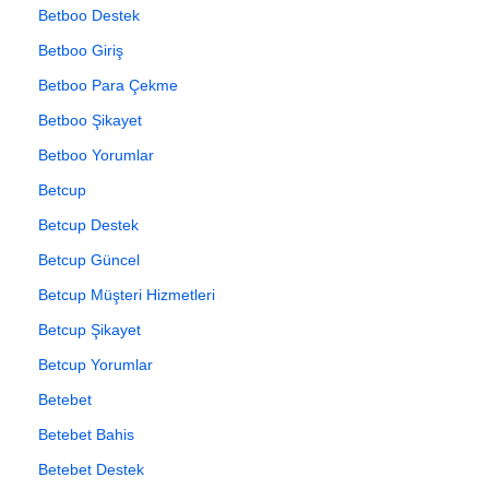
Betboo Destek
Betboo Giriş
Betboo Para Çekme
Betboo Şikayet
Betboo Yorumlar
Betcup
Betcup Destek
Betcup Güncel
Betcup Müşteri Hizmetleri
Betcup Şikayet
Betcup Yorumlar
Betebet
Betebet Bahis
Betebet Destek