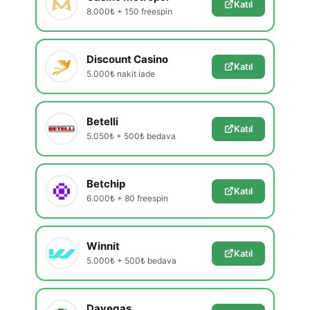
Katıl
8.000₺ + 150 freespin
Discount Casino
Katıl
5.000₺ nakit iade
Betelli
Katıl
5.050₺ + 500₺ bedava
Betchip
Katıl
6.000₺ + 80 freespin
Winnit
Katıl
5.000₺ + 500₺ bedava
Davegas