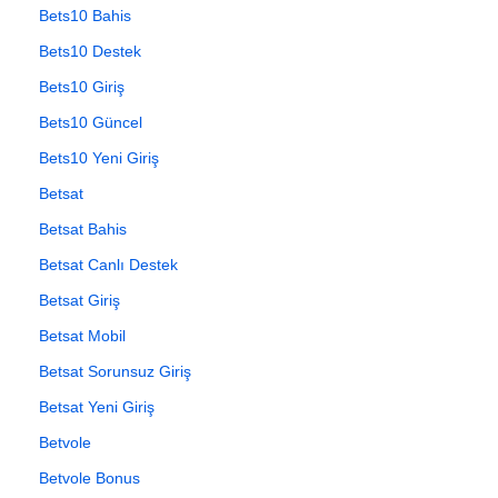
Bets10 Bahis
Bets10 Destek
Bets10 Giriş
Bets10 Güncel
Bets10 Yeni Giriş
Betsat
Betsat Bahis
Betsat Canlı Destek
Betsat Giriş
Betsat Mobil
Betsat Sorunsuz Giriş
Betsat Yeni Giriş
Betvole
Betvole Bonus