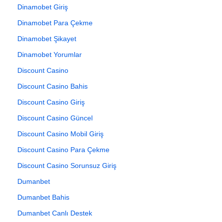
Dinamobet Giriş
Dinamobet Para Çekme
Dinamobet Şikayet
Dinamobet Yorumlar
Discount Casino
Discount Casino Bahis
Discount Casino Giriş
Discount Casino Güncel
Discount Casino Mobil Giriş
Discount Casino Para Çekme
Discount Casino Sorunsuz Giriş
Dumanbet
Dumanbet Bahis
Dumanbet Canlı Destek