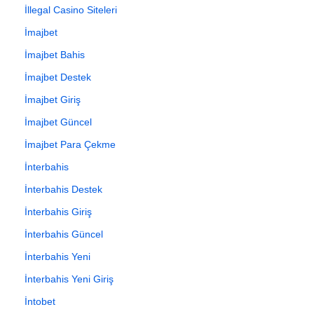
İllegal Casino Siteleri
İmajbet
İmajbet Bahis
İmajbet Destek
İmajbet Giriş
İmajbet Güncel
İmajbet Para Çekme
İnterbahis
İnterbahis Destek
İnterbahis Giriş
İnterbahis Güncel
İnterbahis Yeni
İnterbahis Yeni Giriş
İntobet