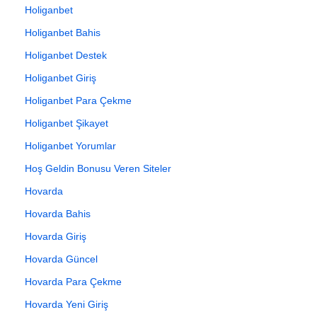
Holiganbet
Holiganbet Bahis
Holiganbet Destek
Holiganbet Giriş
Holiganbet Para Çekme
Holiganbet Şikayet
Holiganbet Yorumlar
Hoş Geldin Bonusu Veren Siteler
Hovarda
Hovarda Bahis
Hovarda Giriş
Hovarda Güncel
Hovarda Para Çekme
Hovarda Yeni Giriş