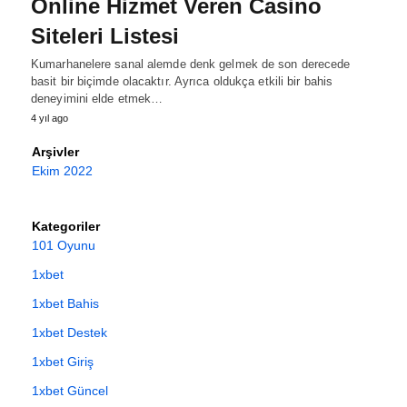
Online Hizmet Veren Casino
Siteleri Listesi
Kumarhanelere sanal alemde denk gelmek de son derecede
basit bir biçimde olacaktır. Ayrıca oldukça etkili bir bahis
deneyimini elde etmek…
4 yıl ago
Arşivler
Ekim 2022
Kategoriler
101 Oyunu
1xbet
1xbet Bahis
1xbet Destek
1xbet Giriş
1xbet Güncel