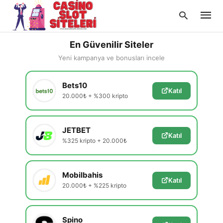
En Güvenilir Siteler
Yeni kampanya ve bonusları incele
Type
Bets10
your
Katıl
searc
20.000₺ + %300 kripto
query
and
hit
enter:
JETBET
Katıl
%325 kripto + 20.000₺
Mobilbahis
Katıl
20.000₺ + %225 kripto
Spino