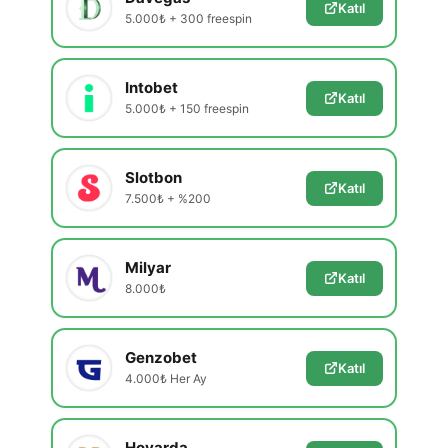
Katıl
5.000₺ + 300 freespin
Intobet
Katıl
5.000₺ + 150 freespin
Slotbon
Katıl
7.500₺ + %200
Milyar
Katıl
8.000₺
Genzobet
Katıl
4.000₺ Her Ay
Hovarda