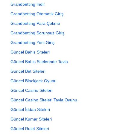
Grandbetting İndir
Grandbetting Otomatik Giriş
Grandbetting Para Çekme
Grandbetting Sorunsuz Giriş
Grandbetting Yeni Giriş
Güncel Bahis Siteleri
Güncel Bahis Sitelerinde Tavla
Güncel Bet Siteleri
Güncel Blackjack Oyunu
Güncel Casino Siteleri
Güncel Casino Siteleri Tavla Oyunu
Güncel İddaa Siteleri
Güncel Kumar Siteleri
Güncel Rulet Siteleri