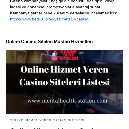
Casino kampanyaları; hoş geldin bonusu, free spin, kayıp
iadesi ve dönemsel promosyonlarla avantaj sunar.
Kampanya şartlarını ve kullanım detaylarını incelemek için:
https://www.bets10.blog/yazi/bets10-casino/
Online Casino Siteleri Müşteri Hizmetleri
ONLINE HIZMET VEREN CASINO SITELERI