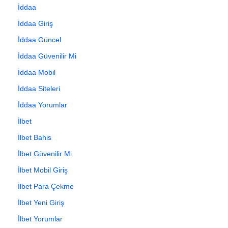
İddaa
İddaa Giriş
İddaa Güncel
İddaa Güvenilir Mi
İddaa Mobil
İddaa Siteleri
İddaa Yorumlar
İlbet
İlbet Bahis
İlbet Güvenilir Mi
İlbet Mobil Giriş
İlbet Para Çekme
İlbet Yeni Giriş
İlbet Yorumlar