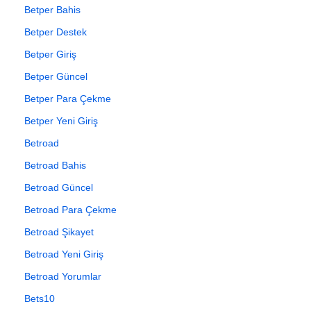
Betper Bahis
Betper Destek
Betper Giriş
Betper Güncel
Betper Para Çekme
Betper Yeni Giriş
Betroad
Betroad Bahis
Betroad Güncel
Betroad Para Çekme
Betroad Şikayet
Betroad Yeni Giriş
Betroad Yorumlar
Bets10