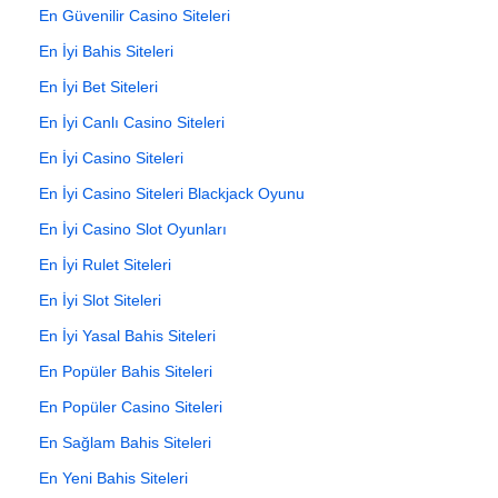
En Güvenilir Casino Siteleri
En İyi Bahis Siteleri
En İyi Bet Siteleri
En İyi Canlı Casino Siteleri
En İyi Casino Siteleri
En İyi Casino Siteleri Blackjack Oyunu
En İyi Casino Slot Oyunları
En İyi Rulet Siteleri
En İyi Slot Siteleri
En İyi Yasal Bahis Siteleri
En Popüler Bahis Siteleri
En Popüler Casino Siteleri
En Sağlam Bahis Siteleri
En Yeni Bahis Siteleri