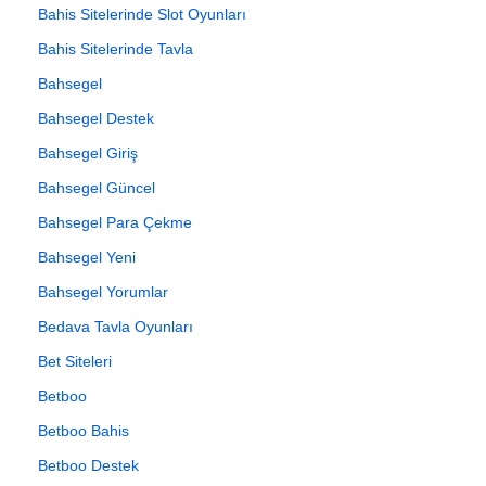
Bahis Sitelerinde Slot Oyunları
Bahis Sitelerinde Tavla
Bahsegel
Bahsegel Destek
Bahsegel Giriş
Bahsegel Güncel
Bahsegel Para Çekme
Bahsegel Yeni
Bahsegel Yorumlar
Bedava Tavla Oyunları
Bet Siteleri
Betboo
Betboo Bahis
Betboo Destek