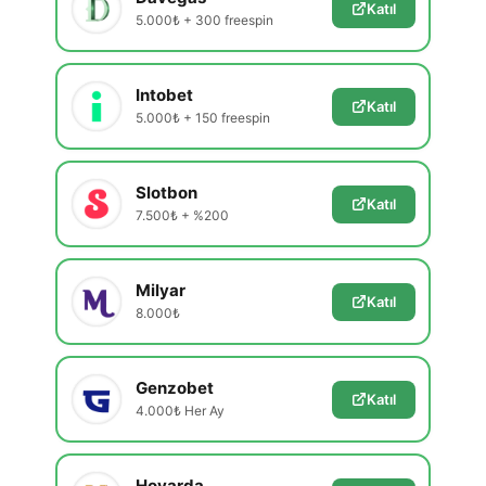
Katıl
5.000₺ + 300 freespin
Intobet
Katıl
5.000₺ + 150 freespin
Slotbon
Katıl
7.500₺ + %200
Milyar
Katıl
8.000₺
Genzobet
Katıl
4.000₺ Her Ay
Hovarda