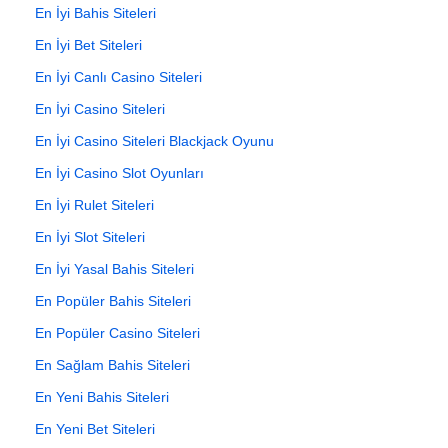
En İyi Bahis Siteleri
En İyi Bet Siteleri
En İyi Canlı Casino Siteleri
En İyi Casino Siteleri
En İyi Casino Siteleri Blackjack Oyunu
En İyi Casino Slot Oyunları
En İyi Rulet Siteleri
En İyi Slot Siteleri
En İyi Yasal Bahis Siteleri
En Popüler Bahis Siteleri
En Popüler Casino Siteleri
En Sağlam Bahis Siteleri
En Yeni Bahis Siteleri
En Yeni Bet Siteleri