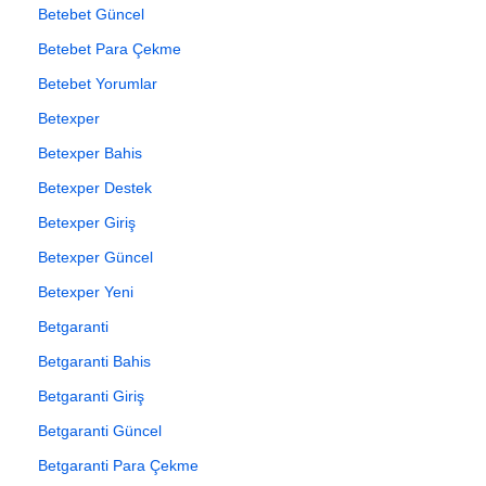
Betebet Güncel
Betebet Para Çekme
Betebet Yorumlar
Betexper
Betexper Bahis
Betexper Destek
Betexper Giriş
Betexper Güncel
Betexper Yeni
Betgaranti
Betgaranti Bahis
Betgaranti Giriş
Betgaranti Güncel
Betgaranti Para Çekme