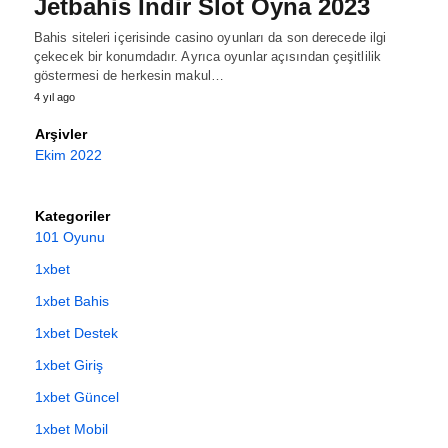
Jetbahis İndir Slot Oyna 2023
Bahis siteleri içerisinde casino oyunları da son derecede ilgi
çekecek bir konumdadır. Ayrıca oyunlar açısından çeşitlilik
göstermesi de herkesin makul…
4 yıl ago
Arşivler
Ekim 2022
Kategoriler
101 Oyunu
1xbet
1xbet Bahis
1xbet Destek
1xbet Giriş
1xbet Güncel
1xbet Mobil