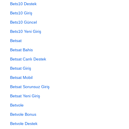
Bets10 Destek
Bets10 Giriş
Bets10 Güncel
Bets10 Yeni Giriş
Betsat
Betsat Bahis
Betsat Canlı Destek
Betsat Giriş
Betsat Mobil
Betsat Sorunsuz Giriş
Betsat Yeni Giriş
Betvole
Betvole Bonus
Betvole Destek