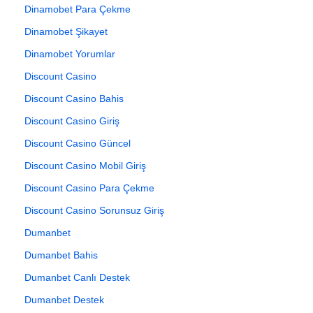
Dinamobet Para Çekme
Dinamobet Şikayet
Dinamobet Yorumlar
Discount Casino
Discount Casino Bahis
Discount Casino Giriş
Discount Casino Güncel
Discount Casino Mobil Giriş
Discount Casino Para Çekme
Discount Casino Sorunsuz Giriş
Dumanbet
Dumanbet Bahis
Dumanbet Canlı Destek
Dumanbet Destek