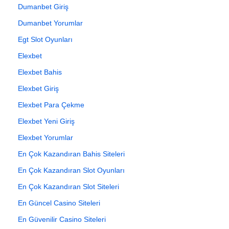
Dumanbet Giriş
Dumanbet Yorumlar
Egt Slot Oyunları
Elexbet
Elexbet Bahis
Elexbet Giriş
Elexbet Para Çekme
Elexbet Yeni Giriş
Elexbet Yorumlar
En Çok Kazandıran Bahis Siteleri
En Çok Kazandıran Slot Oyunları
En Çok Kazandıran Slot Siteleri
En Güncel Casino Siteleri
En Güvenilir Casino Siteleri