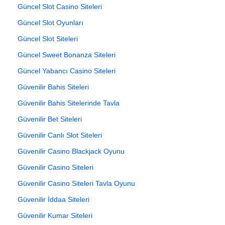
Güncel Slot Casino Siteleri
Güncel Slot Oyunları
Güncel Slot Siteleri
Güncel Sweet Bonanza Siteleri
Güncel Yabancı Casino Siteleri
Güvenilir Bahis Siteleri
Güvenilir Bahis Sitelerinde Tavla
Güvenilir Bet Siteleri
Güvenilir Canlı Slot Siteleri
Güvenilir Casino Blackjack Oyunu
Güvenilir Casino Siteleri
Güvenilir Casino Siteleri Tavla Oyunu
Güvenilir İddaa Siteleri
Güvenilir Kumar Siteleri