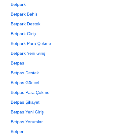
Betpark
Betpark Bahis
Betpark Destek
Betpark Giriş
Betpark Para Çekme
Betpark Yeni Giriş
Betpas
Betpas Destek
Betpas Güncel
Betpas Para Çekme
Betpas Şikayet
Betpas Yeni Giriş
Betpas Yorumlar
Betper