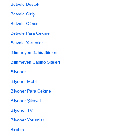
Betvole Destek
Betvole Giriş
Betvole Güncel
Betvole Para Çekme
Betvole Yorumlar
Bilinmeyen Bahis Siteleri
Bilinmeyen Casino Siteleri
Bilyoner
Bilyoner Mobil
Bilyoner Para Çekme
Bilyoner Şikayet
Bilyoner TV
Bilyoner Yorumlar
Birebin