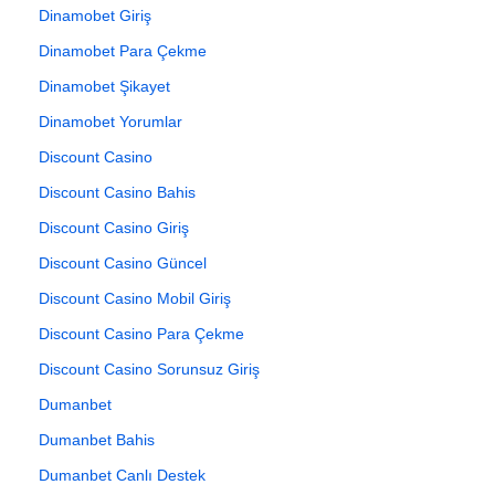
Dinamobet Giriş
Dinamobet Para Çekme
Dinamobet Şikayet
Dinamobet Yorumlar
Discount Casino
Discount Casino Bahis
Discount Casino Giriş
Discount Casino Güncel
Discount Casino Mobil Giriş
Discount Casino Para Çekme
Discount Casino Sorunsuz Giriş
Dumanbet
Dumanbet Bahis
Dumanbet Canlı Destek