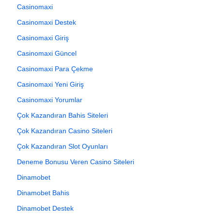
Casinomaxi
Casinomaxi Destek
Casinomaxi Giriş
Casinomaxi Güncel
Casinomaxi Para Çekme
Casinomaxi Yeni Giriş
Casinomaxi Yorumlar
Çok Kazandıran Bahis Siteleri
Çok Kazandıran Casino Siteleri
Çok Kazandıran Slot Oyunları
Deneme Bonusu Veren Casino Siteleri
Dinamobet
Dinamobet Bahis
Dinamobet Destek