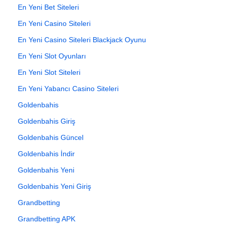
En Yeni Bet Siteleri
En Yeni Casino Siteleri
En Yeni Casino Siteleri Blackjack Oyunu
En Yeni Slot Oyunları
En Yeni Slot Siteleri
En Yeni Yabancı Casino Siteleri
Goldenbahis
Goldenbahis Giriş
Goldenbahis Güncel
Goldenbahis İndir
Goldenbahis Yeni
Goldenbahis Yeni Giriş
Grandbetting
Grandbetting APK