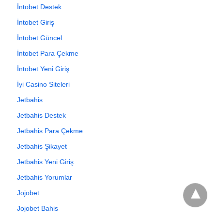
İntobet Destek
İntobet Giriş
İntobet Güncel
İntobet Para Çekme
İntobet Yeni Giriş
İyi Casino Siteleri
Jetbahis
Jetbahis Destek
Jetbahis Para Çekme
Jetbahis Şikayet
Jetbahis Yeni Giriş
Jetbahis Yorumlar
Jojobet
Jojobet Bahis