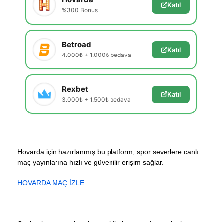
Katıl
%300 Bonus
Betroad
Katıl
4.000₺ + 1.000₺ bedava
Rexbet
Katıl
3.000₺ + 1.500₺ bedava
Hovarda için hazırlanmış bu platform, spor severlere canlı
maç yayınlarına hızlı ve güvenilir erişim sağlar.
HOVARDA MAÇ İZLE