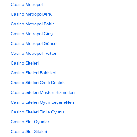
Casino Metropol
Casino Metropol APK
Casino Metropol Bahis
Casino Metropol Giriş
Casino Metropol Güncel
Casino Metropol Twitter
Casino Siteleri
Casino Siteleri Bahisleri
Casino Siteleri Canlı Destek
Casino Siteleri Müşteri Hizmetleri
Casino Siteleri Oyun Seçenekleri
Casino Siteleri Tavla Oyunu
Casino Slot Oyunları
Casino Slot Siteleri