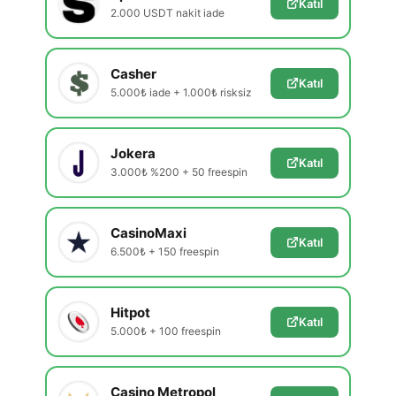
Katıl
2.000 USDT nakit iade
Casher
Katıl
5.000₺ iade + 1.000₺ risksiz
Jokera
Katıl
3.000₺ %200 + 50 freespin
CasinoMaxi
Katıl
6.500₺ + 150 freespin
Hitpot
Katıl
5.000₺ + 100 freespin
Casino Metropol