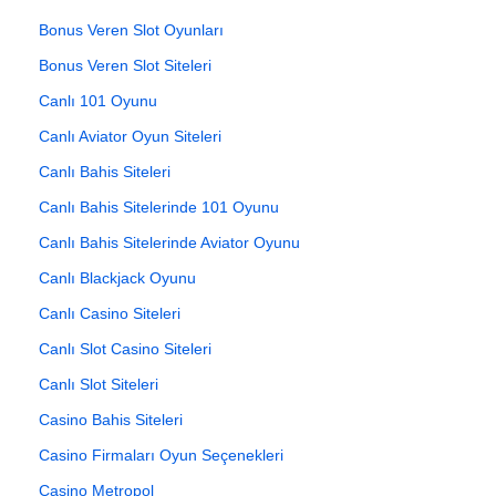
Bonus Veren Slot Oyunları
Bonus Veren Slot Siteleri
Canlı 101 Oyunu
Canlı Aviator Oyun Siteleri
Canlı Bahis Siteleri
Canlı Bahis Sitelerinde 101 Oyunu
Canlı Bahis Sitelerinde Aviator Oyunu
Canlı Blackjack Oyunu
Canlı Casino Siteleri
Canlı Slot Casino Siteleri
Canlı Slot Siteleri
Casino Bahis Siteleri
Casino Firmaları Oyun Seçenekleri
Casino Metropol