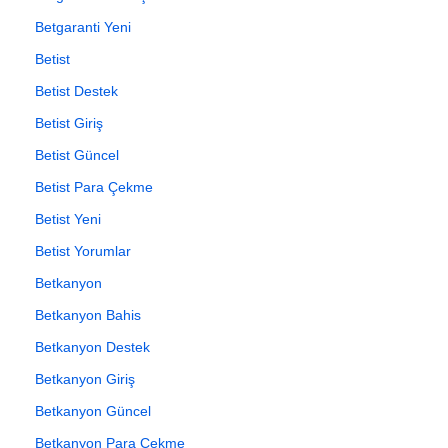
Betgaranti Yeni
Betist
Betist Destek
Betist Giriş
Betist Güncel
Betist Para Çekme
Betist Yeni
Betist Yorumlar
Betkanyon
Betkanyon Bahis
Betkanyon Destek
Betkanyon Giriş
Betkanyon Güncel
Betkanyon Para Çekme