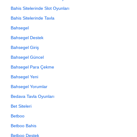
Bahis Sitelerinde Slot Oyunları
Bahis Sitelerinde Tavla
Bahsegel
Bahsegel Destek
Bahsegel Giriş
Bahsegel Güncel
Bahsegel Para Çekme
Bahsegel Yeni
Bahsegel Yorumlar
Bedava Tavla Oyunları
Bet Siteleri
Betboo
Betboo Bahis
Betboo Destek