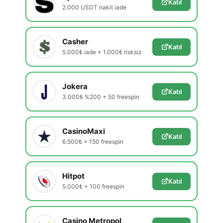
Katıl
2.000 USDT nakit iade
Casher
Katıl
5.000₺ iade + 1.000₺ risksiz
Jokera
Katıl
3.000₺ %200 + 50 freespin
CasinoMaxi
Katıl
6.500₺ + 150 freespin
Hitpot
Katıl
5.000₺ + 100 freespin
Casino Metropol