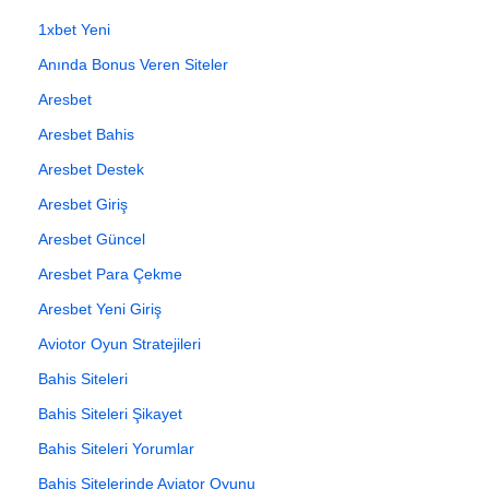
1xbet Yeni
Anında Bonus Veren Siteler
Aresbet
Aresbet Bahis
Aresbet Destek
Aresbet Giriş
Aresbet Güncel
Aresbet Para Çekme
Aresbet Yeni Giriş
Aviotor Oyun Stratejileri
Bahis Siteleri
Bahis Siteleri Şikayet
Bahis Siteleri Yorumlar
Bahis Sitelerinde Aviator Oyunu