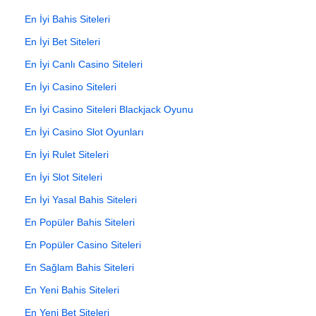
En İyi Bahis Siteleri
En İyi Bet Siteleri
En İyi Canlı Casino Siteleri
En İyi Casino Siteleri
En İyi Casino Siteleri Blackjack Oyunu
En İyi Casino Slot Oyunları
En İyi Rulet Siteleri
En İyi Slot Siteleri
En İyi Yasal Bahis Siteleri
En Popüler Bahis Siteleri
En Popüler Casino Siteleri
En Sağlam Bahis Siteleri
En Yeni Bahis Siteleri
En Yeni Bet Siteleri