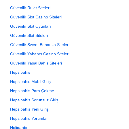
Güvenilir Rulet Siteleri
Güvenilir Slot Casino Siteleri
Güvenilir Slot Oyunları
Güvenilir Slot Siteleri
Güvenilir Sweet Bonanza Siteleri
Güvenilir Yabancı Casino Siteleri
Güvenilir Yasal Bahis Siteleri
Hepsibahis
Hepsibahis Mobil Giriş
Hepsibahis Para Çekme
Hepsibahis Sorunsuz Giriş
Hepsibahis Yeni Giriş
Hepsibahis Yorumlar
Holiganbet