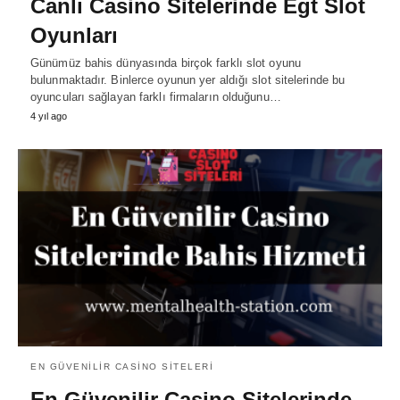
Canlı Casino Sitelerinde Egt Slot
Oyunları
Günümüz bahis dünyasında birçok farklı slot oyunu
bulunmaktadır. Binlerce oyunun yer aldığı slot sitelerinde bu
oyuncuları sağlayan farklı firmaların olduğunu…
4 yıl ago
EN GÜVENILIR CASINO SITELERI
En Güvenilir Casino Sitelerinde