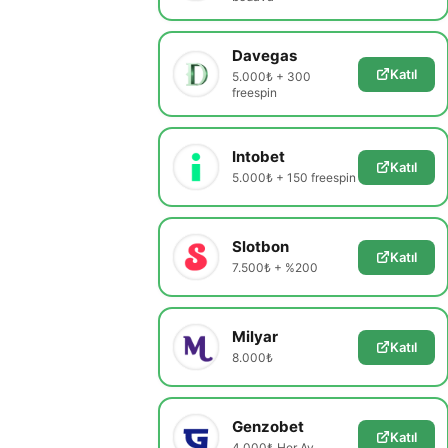
Davegas
Katıl
5.000₺ + 300
freespin
Intobet
Katıl
5.000₺ + 150 freespin
Slotbon
Katıl
7.500₺ + %200
Milyar
Katıl
8.000₺
Genzobet
Katıl
4.000₺ Her Ay