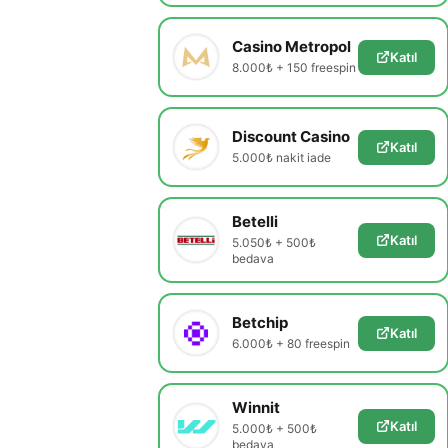
Casino Metropol
Katıl
8.000₺ + 150 freespin
Discount Casino
Katıl
5.000₺ nakit iade
Betelli
Katıl
5.050₺ + 500₺
bedava
Betchip
Katıl
6.000₺ + 80 freespin
Winnit
Katıl
5.000₺ + 500₺
bedava