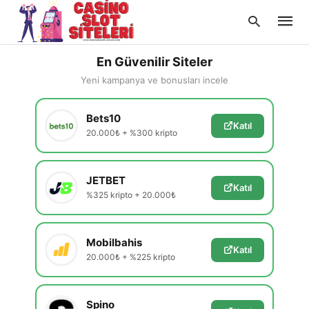
En Güvenilir Siteler
Yeni kampanya ve bonusları incele
Type
Bets10
your
Katıl
searc
20.000₺ + %300 kripto
query
and
hit
enter:
JETBET
Katıl
%325 kripto + 20.000₺
Mobilbahis
Katıl
20.000₺ + %225 kripto
Spino