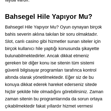
Bahsegel Hile Yapıyor Mu?
Bahsegel Hile Yapıyor Mu? Oyun oynayan birçok
bahis severin aklına takılan bir soru olmaktadır.
Slot, canlı casino gibi hizmetler sunan siteler için
birçok kullanıcı hile yaptığı konusunda şikayette
bulunabilmektedirler. Ancak dikkat etmeniz
gereken bir diğer konu ise sitenin tüm sistemi
güvenli bilgisayar programları tarafınca kontrol
altında olarak yönetilmektedir. Eğer siz de bu
konuya dikkat ederek hareket ederseniz sitede
hiçbir şekilde hile olmadığını görebilirsiniz. Zaman
zaman sitenin bu programlarında da sorun ortaya
çıkabilmektedir fakat yıllardır hizmet vermesi