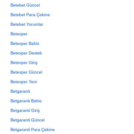
Betebet Güncel
Betebet Para Çekme
Betebet Yorumlar
Betexper
Betexper Bahis
Betexper Destek
Betexper Giriş
Betexper Güncel
Betexper Yeni
Betgaranti
Betgaranti Bahis
Betgaranti Giriş
Betgaranti Güncel
Betgaranti Para Çekme