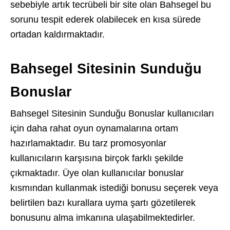
sebebiyle artık tecrübeli bir site olan Bahsegel bu
sorunu tespit ederek olabilecek en kısa sürede
ortadan kaldırmaktadır.
Bahsegel Sitesinin Sunduğu
Bonuslar
Bahsegel Sitesinin Sunduğu Bonuslar kullanıcıları
için daha rahat oyun oynamalarına ortam
hazırlamaktadır. Bu tarz promosyonlar
kullanıcıların karşısına birçok farklı şekilde
çıkmaktadır. Üye olan kullanıcılar bonuslar
kısmından kullanmak istediği bonusu seçerek veya
belirtilen bazı kurallara uyma şartı gözetilerek
bonusunu alma imkanına ulaşabilmektedirler.