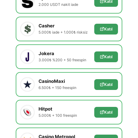
Katıl
2.000 USDT nakit iade
Casher
Katıl
5.000₺ iade + 1.000₺ risksiz
Jokera
Katıl
3.000₺ %200 + 50 freespin
CasinoMaxi
Katıl
6.500₺ + 150 freespin
Hitpot
Katıl
5.000₺ + 100 freespin
Casino Metropol