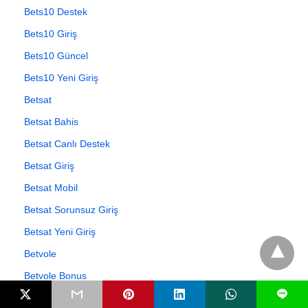
Bets10 Destek
Bets10 Giriş
Bets10 Güncel
Bets10 Yeni Giriş
Betsat
Betsat Bahis
Betsat Canlı Destek
Betsat Giriş
Betsat Mobil
Betsat Sorunsuz Giriş
Betsat Yeni Giriş
Betvole
Betvole Bonus
L
Betvole Destek