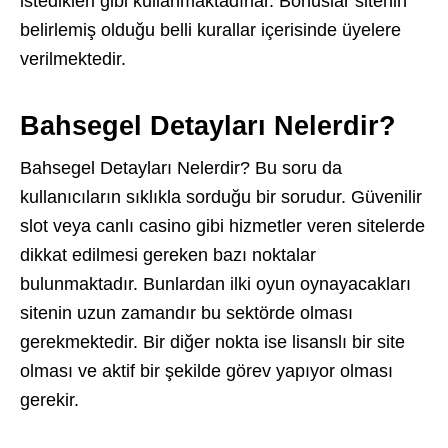
istedikleri gibi kullanmaktadırlar. Bonuslar sitenin
belirlemiş olduğu belli kurallar içerisinde üyelere
verilmektedir.
Bahsegel Detayları Nelerdir?
Bahsegel Detayları Nelerdir? Bu soru da
kullanıcıların sıklıkla sorduğu bir sorudur. Güvenilir
slot veya canlı casino gibi hizmetler veren sitelerde
dikkat edilmesi gereken bazı noktalar
bulunmaktadır. Bunlardan ilki oyun oynayacakları
sitenin uzun zamandır bu sektörde olması
gerekmektedir. Bir diğer nokta ise lisanslı bir site
olması ve aktif bir şekilde görev yapıyor olması
gerekir.