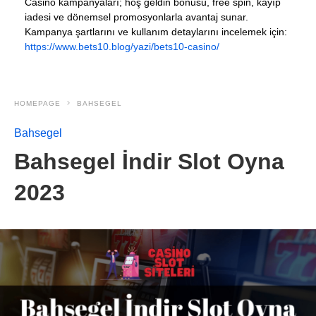
Casino kampanyaları; hoş geldin bonusu, free spin, kayıp
iadesi ve dönemsel promosyonlarla avantaj sunar.
Kampanya şartlarını ve kullanım detaylarını incelemek için:
https://www.bets10.blog/yazi/bets10-casino/
HOMEPAGE
BAHSEGEL
Bahsegel
Bahsegel İndir Slot Oyna
2023