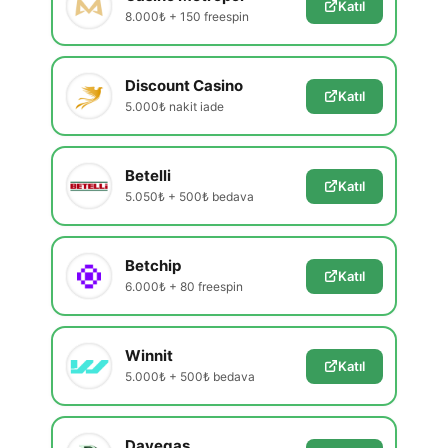
Katıl
8.000₺ + 150 freespin
Discount Casino
Katıl
5.000₺ nakit iade
Betelli
Katıl
5.050₺ + 500₺ bedava
Betchip
Katıl
6.000₺ + 80 freespin
Winnit
Katıl
5.000₺ + 500₺ bedava
Davegas