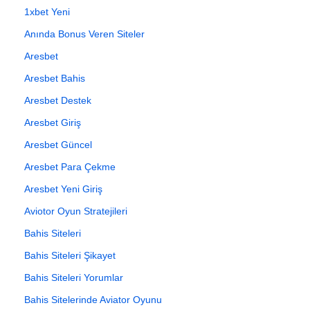
1xbet Yeni
Anında Bonus Veren Siteler
Aresbet
Aresbet Bahis
Aresbet Destek
Aresbet Giriş
Aresbet Güncel
Aresbet Para Çekme
Aresbet Yeni Giriş
Aviotor Oyun Stratejileri
Bahis Siteleri
Bahis Siteleri Şikayet
Bahis Siteleri Yorumlar
Bahis Sitelerinde Aviator Oyunu