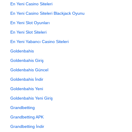
En Yeni Casino Siteleri
En Yeni Casino Siteleri Blackjack Oyunu
En Yeni Slot Oyunları
En Yeni Slot Siteleri
En Yeni Yabancı Casino Siteleri
Goldenbahis
Goldenbahis Giriş
Goldenbahis Güncel
Goldenbahis İndir
Goldenbahis Yeni
Goldenbahis Yeni Giriş
Grandbetting
Grandbetting APK
Grandbetting İndir