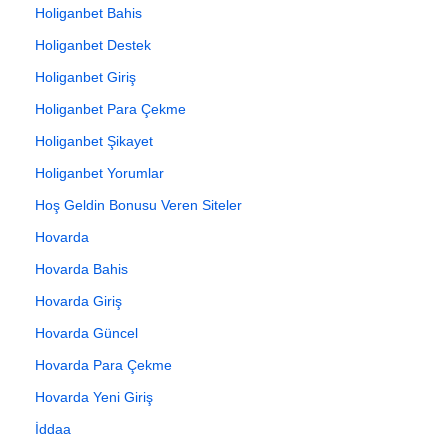
Holiganbet Bahis
Holiganbet Destek
Holiganbet Giriş
Holiganbet Para Çekme
Holiganbet Şikayet
Holiganbet Yorumlar
Hoş Geldin Bonusu Veren Siteler
Hovarda
Hovarda Bahis
Hovarda Giriş
Hovarda Güncel
Hovarda Para Çekme
Hovarda Yeni Giriş
İddaa