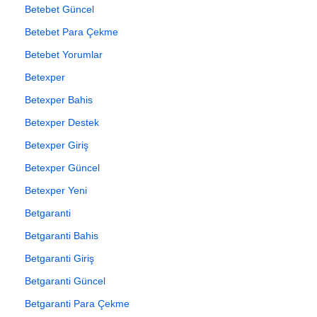
Betebet Güncel
Betebet Para Çekme
Betebet Yorumlar
Betexper
Betexper Bahis
Betexper Destek
Betexper Giriş
Betexper Güncel
Betexper Yeni
Betgaranti
Betgaranti Bahis
Betgaranti Giriş
Betgaranti Güncel
Betgaranti Para Çekme