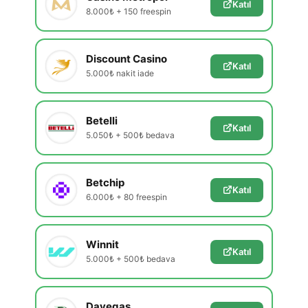
Katıl
8.000₺ + 150 freespin
Discount Casino
Katıl
5.000₺ nakit iade
Betelli
Katıl
5.050₺ + 500₺ bedava
Betchip
Katıl
6.000₺ + 80 freespin
Winnit
Katıl
5.000₺ + 500₺ bedava
Davegas