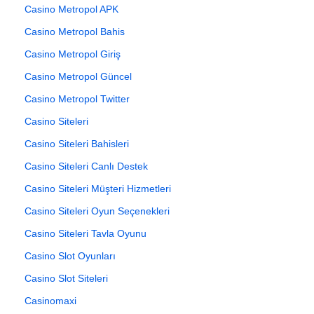
Casino Metropol APK
Casino Metropol Bahis
Casino Metropol Giriş
Casino Metropol Güncel
Casino Metropol Twitter
Casino Siteleri
Casino Siteleri Bahisleri
Casino Siteleri Canlı Destek
Casino Siteleri Müşteri Hizmetleri
Casino Siteleri Oyun Seçenekleri
Casino Siteleri Tavla Oyunu
Casino Slot Oyunları
Casino Slot Siteleri
Casinomaxi