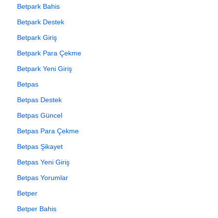
Betpark Bahis
Betpark Destek
Betpark Giriş
Betpark Para Çekme
Betpark Yeni Giriş
Betpas
Betpas Destek
Betpas Güncel
Betpas Para Çekme
Betpas Şikayet
Betpas Yeni Giriş
Betpas Yorumlar
Betper
Betper Bahis