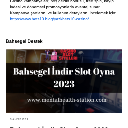
Casino kampanyaları; hoş geldin bonusu, free spin, kayıp
iadesi ve dönemsel promosyonlarla avantaj sunar.
Kampanya şartlarını ve kullanım detaylarını incelemek için:
https://www.bets10.blog/yazi/bets10-casino/
Bahsegel Destek
BAHSEGEL