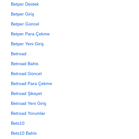
Betper Destek
Betper Giriş
Betper Güncel
Betper Para Çekme
Betper Yeni Giriş
Betroad
Betroad Bahis
Betroad Güncel
Betroad Para Çekme
Betroad Şikayet
Betroad Yeni Giriş
Betroad Yorumlar
Bets10
Bets10 Bahis