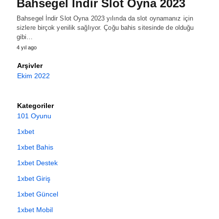
Bahsegel İndir Slot Oyna 2023
Bahsegel İndir Slot Oyna 2023 yılında da slot oynamanız için
sizlere birçok yenilik sağlıyor. Çoğu bahis sitesinde de olduğu
gibi…
4 yıl ago
Arşivler
Ekim 2022
Kategoriler
101 Oyunu
1xbet
1xbet Bahis
1xbet Destek
1xbet Giriş
1xbet Güncel
1xbet Mobil