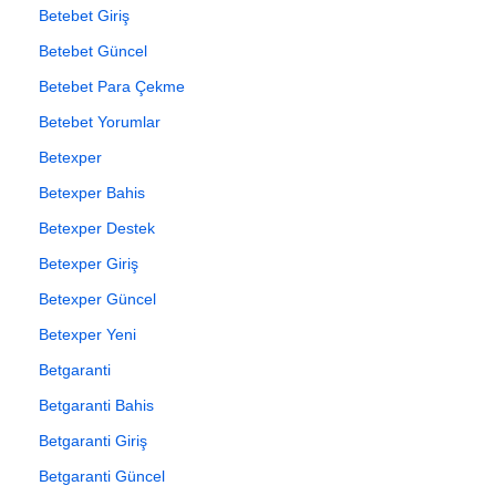
Betebet Giriş
Betebet Güncel
Betebet Para Çekme
Betebet Yorumlar
Betexper
Betexper Bahis
Betexper Destek
Betexper Giriş
Betexper Güncel
Betexper Yeni
Betgaranti
Betgaranti Bahis
Betgaranti Giriş
Betgaranti Güncel