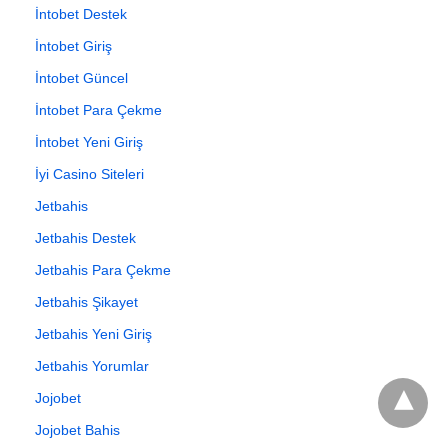
İntobet Destek
İntobet Giriş
İntobet Güncel
İntobet Para Çekme
İntobet Yeni Giriş
İyi Casino Siteleri
Jetbahis
Jetbahis Destek
Jetbahis Para Çekme
Jetbahis Şikayet
Jetbahis Yeni Giriş
Jetbahis Yorumlar
Jojobet
Jojobet Bahis