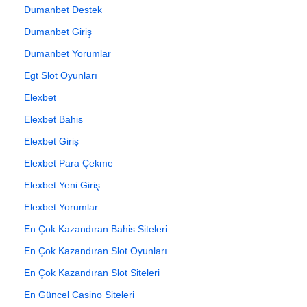
Dumanbet Destek
Dumanbet Giriş
Dumanbet Yorumlar
Egt Slot Oyunları
Elexbet
Elexbet Bahis
Elexbet Giriş
Elexbet Para Çekme
Elexbet Yeni Giriş
Elexbet Yorumlar
En Çok Kazandıran Bahis Siteleri
En Çok Kazandıran Slot Oyunları
En Çok Kazandıran Slot Siteleri
En Güncel Casino Siteleri