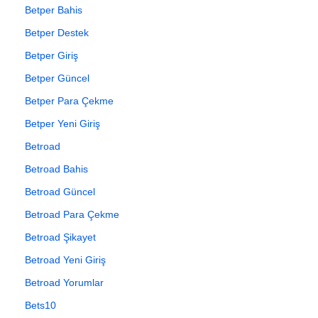
Betper Bahis
Betper Destek
Betper Giriş
Betper Güncel
Betper Para Çekme
Betper Yeni Giriş
Betroad
Betroad Bahis
Betroad Güncel
Betroad Para Çekme
Betroad Şikayet
Betroad Yeni Giriş
Betroad Yorumlar
Bets10