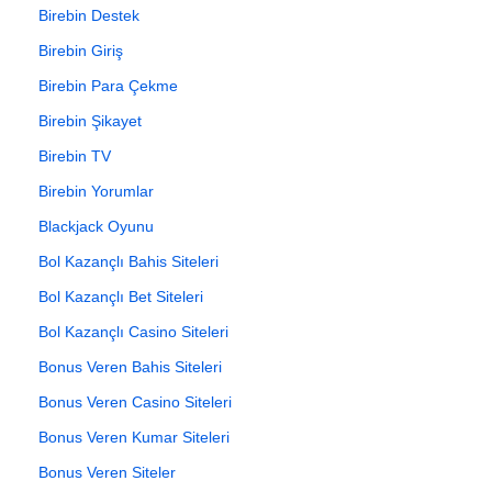
Birebin Destek
Birebin Giriş
Birebin Para Çekme
Birebin Şikayet
Birebin TV
Birebin Yorumlar
Blackjack Oyunu
Bol Kazançlı Bahis Siteleri
Bol Kazançlı Bet Siteleri
Bol Kazançlı Casino Siteleri
Bonus Veren Bahis Siteleri
Bonus Veren Casino Siteleri
Bonus Veren Kumar Siteleri
Bonus Veren Siteler