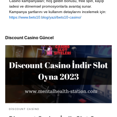
Casino kampanyaları; hoş geldin bonusu, free spin, kayıp
iadesi ve dönemsel promosyonlarla avantaj sunar.
Kampanya şartlarını ve kullanım detaylarını incelemek için:
https://www.bets10.blog/yazi/bets10-casino/
Discount Casino Güncel
DISCOUNT CASINO