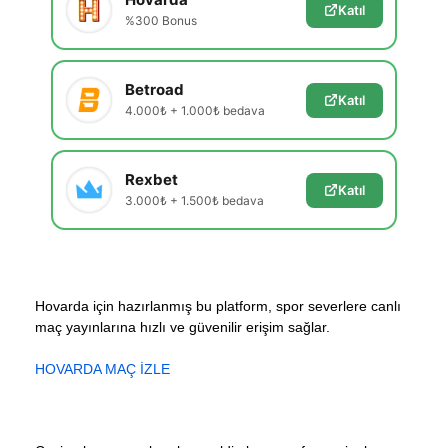
Katıl
%300 Bonus
Betroad
Katıl
4.000₺ + 1.000₺ bedava
Rexbet
Katıl
3.000₺ + 1.500₺ bedava
Hovarda için hazırlanmış bu platform, spor severlere canlı
maç yayınlarına hızlı ve güvenilir erişim sağlar.
HOVARDA MAÇ İZLE