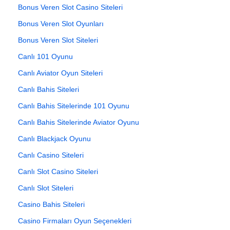
Bonus Veren Slot Casino Siteleri
Bonus Veren Slot Oyunları
Bonus Veren Slot Siteleri
Canlı 101 Oyunu
Canlı Aviator Oyun Siteleri
Canlı Bahis Siteleri
Canlı Bahis Sitelerinde 101 Oyunu
Canlı Bahis Sitelerinde Aviator Oyunu
Canlı Blackjack Oyunu
Canlı Casino Siteleri
Canlı Slot Casino Siteleri
Canlı Slot Siteleri
Casino Bahis Siteleri
Casino Firmaları Oyun Seçenekleri