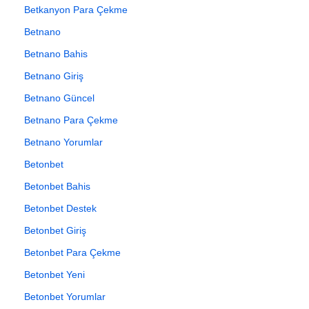
Betkanyon Para Çekme
Betnano
Betnano Bahis
Betnano Giriş
Betnano Güncel
Betnano Para Çekme
Betnano Yorumlar
Betonbet
Betonbet Bahis
Betonbet Destek
Betonbet Giriş
Betonbet Para Çekme
Betonbet Yeni
Betonbet Yorumlar