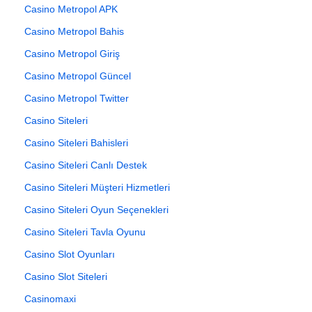
Casino Metropol APK
Casino Metropol Bahis
Casino Metropol Giriş
Casino Metropol Güncel
Casino Metropol Twitter
Casino Siteleri
Casino Siteleri Bahisleri
Casino Siteleri Canlı Destek
Casino Siteleri Müşteri Hizmetleri
Casino Siteleri Oyun Seçenekleri
Casino Siteleri Tavla Oyunu
Casino Slot Oyunları
Casino Slot Siteleri
Casinomaxi