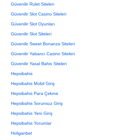
Güvenilir Rulet Siteleri
Güvenilir Slot Casino Siteleri
Güvenilir Slot Oyunları
Güvenilir Slot Siteleri
Güvenilir Sweet Bonanza Siteleri
Güvenilir Yabancı Casino Siteleri
Güvenilir Yasal Bahis Siteleri
Hepsibahis
Hepsibahis Mobil Giriş
Hepsibahis Para Çekme
Hepsibahis Sorunsuz Giriş
Hepsibahis Yeni Giriş
Hepsibahis Yorumlar
Holiganbet