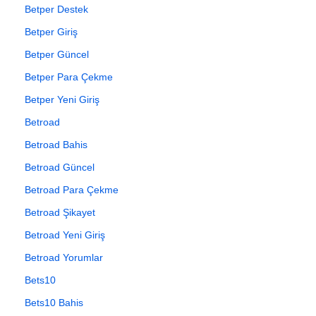
Betper Destek
Betper Giriş
Betper Güncel
Betper Para Çekme
Betper Yeni Giriş
Betroad
Betroad Bahis
Betroad Güncel
Betroad Para Çekme
Betroad Şikayet
Betroad Yeni Giriş
Betroad Yorumlar
Bets10
Bets10 Bahis