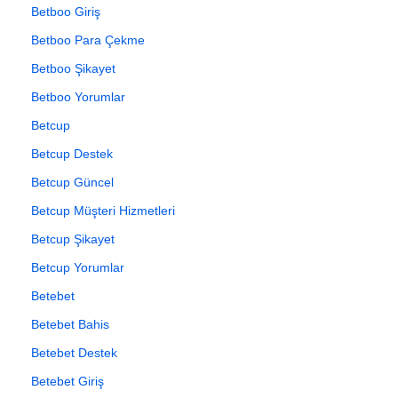
Betboo Giriş
Betboo Para Çekme
Betboo Şikayet
Betboo Yorumlar
Betcup
Betcup Destek
Betcup Güncel
Betcup Müşteri Hizmetleri
Betcup Şikayet
Betcup Yorumlar
Betebet
Betebet Bahis
Betebet Destek
Betebet Giriş