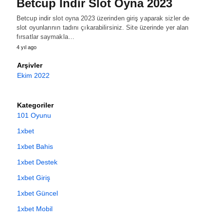
Betcup İndir Slot Oyna 2023
Betcup indir slot oyna 2023 üzerinden giriş yaparak sizler de
slot oyunlarının tadını çıkarabilirsiniz. Site üzerinde yer alan
fırsatlar saymakla…
4 yıl ago
Arşivler
Ekim 2022
Kategoriler
101 Oyunu
1xbet
1xbet Bahis
1xbet Destek
1xbet Giriş
1xbet Güncel
1xbet Mobil