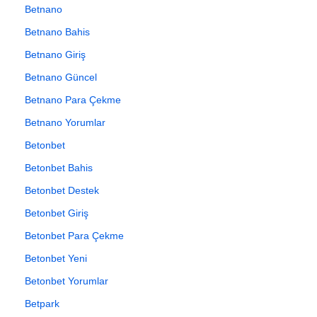
Betnano
Betnano Bahis
Betnano Giriş
Betnano Güncel
Betnano Para Çekme
Betnano Yorumlar
Betonbet
Betonbet Bahis
Betonbet Destek
Betonbet Giriş
Betonbet Para Çekme
Betonbet Yeni
Betonbet Yorumlar
Betpark