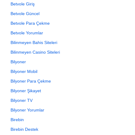
Betvole Giriş
Betvole Güncel
Betvole Para Çekme
Betvole Yorumlar
Bilinmeyen Bahis Siteleri
Bilinmeyen Casino Siteleri
Bilyoner
Bilyoner Mobil
Bilyoner Para Çekme
Bilyoner Şikayet
Bilyoner TV
Bilyoner Yorumlar
Birebin
Birebin Destek