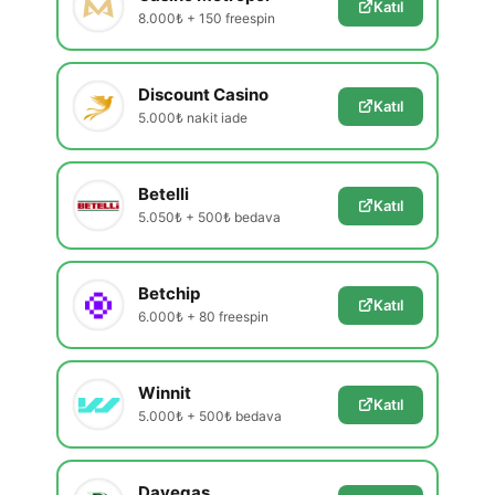
Katıl
8.000₺ + 150 freespin
Discount Casino
Katıl
5.000₺ nakit iade
Betelli
Katıl
5.050₺ + 500₺ bedava
Betchip
Katıl
6.000₺ + 80 freespin
Winnit
Katıl
5.000₺ + 500₺ bedava
Davegas