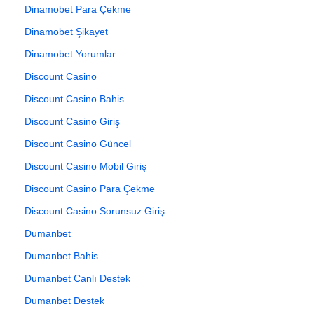
Dinamobet Para Çekme
Dinamobet Şikayet
Dinamobet Yorumlar
Discount Casino
Discount Casino Bahis
Discount Casino Giriş
Discount Casino Güncel
Discount Casino Mobil Giriş
Discount Casino Para Çekme
Discount Casino Sorunsuz Giriş
Dumanbet
Dumanbet Bahis
Dumanbet Canlı Destek
Dumanbet Destek