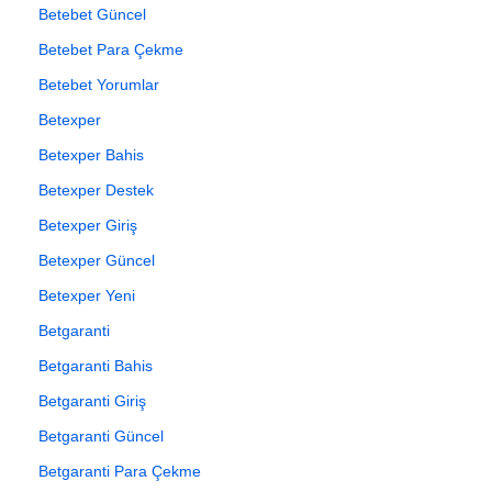
Betebet Güncel
Betebet Para Çekme
Betebet Yorumlar
Betexper
Betexper Bahis
Betexper Destek
Betexper Giriş
Betexper Güncel
Betexper Yeni
Betgaranti
Betgaranti Bahis
Betgaranti Giriş
Betgaranti Güncel
Betgaranti Para Çekme