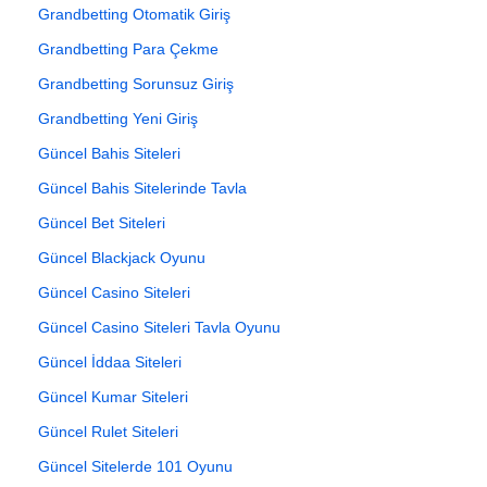
Grandbetting Otomatik Giriş
Grandbetting Para Çekme
Grandbetting Sorunsuz Giriş
Grandbetting Yeni Giriş
Güncel Bahis Siteleri
Güncel Bahis Sitelerinde Tavla
Güncel Bet Siteleri
Güncel Blackjack Oyunu
Güncel Casino Siteleri
Güncel Casino Siteleri Tavla Oyunu
Güncel İddaa Siteleri
Güncel Kumar Siteleri
Güncel Rulet Siteleri
Güncel Sitelerde 101 Oyunu