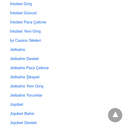
İntobet Giriş
İntobet Güncel
İntobet Para Çekme
İntobet Yeni Giriş
İyi Casino Siteleri
Jetbahis
Jetbahis Destek
Jetbahis Para Çekme
Jetbahis Şikayet
Jetbahis Yeni Giriş
Jetbahis Yorumlar
Jojobet
Jojobet Bahis
Jojobet Destek