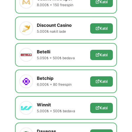
Katıl
8.000₺ + 150 freespin
Discount Casino
Katıl
5.000₺ nakit iade
Betelli
Katıl
5.050₺ + 500₺ bedava
Betchip
Katıl
6.000₺ + 80 freespin
Winnit
Katıl
5.000₺ + 500₺ bedava
Davegas