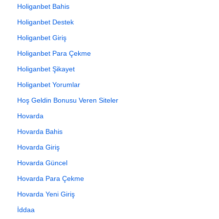
Holiganbet Bahis
Holiganbet Destek
Holiganbet Giriş
Holiganbet Para Çekme
Holiganbet Şikayet
Holiganbet Yorumlar
Hoş Geldin Bonusu Veren Siteler
Hovarda
Hovarda Bahis
Hovarda Giriş
Hovarda Güncel
Hovarda Para Çekme
Hovarda Yeni Giriş
İddaa