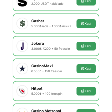
Katıl
2.000 USDT nakit iade
Casher
Katıl
5.000₺ iade + 1.000₺ risksiz
Jokera
Katıl
3.000₺ %200 + 50 freespin
CasinoMaxi
Katıl
6.500₺ + 150 freespin
Hitpot
Katıl
5.000₺ + 100 freespin
Casino Metropol