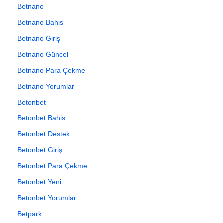
Betnano
Betnano Bahis
Betnano Giriş
Betnano Güncel
Betnano Para Çekme
Betnano Yorumlar
Betonbet
Betonbet Bahis
Betonbet Destek
Betonbet Giriş
Betonbet Para Çekme
Betonbet Yeni
Betonbet Yorumlar
Betpark