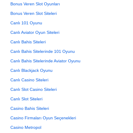
Bonus Veren Slot Oyunları
Bonus Veren Slot Siteleri
Canlı 101 Oyunu
Canlı Aviator Oyun Siteleri
Canlı Bahis Siteleri
Canlı Bahis Sitelerinde 101 Oyunu
Canlı Bahis Sitelerinde Aviator Oyunu
Canlı Blackjack Oyunu
Canlı Casino Siteleri
Canlı Slot Casino Siteleri
Canlı Slot Siteleri
Casino Bahis Siteleri
Casino Firmaları Oyun Seçenekleri
Casino Metropol