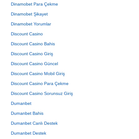
Dinamobet Para Çekme
Dinamobet Şikayet
Dinamobet Yorumlar
Discount Casino
Discount Casino Bahis
Discount Casino Giriş
Discount Casino Güncel
Discount Casino Mobil Giriş
Discount Casino Para Çekme
Discount Casino Sorunsuz Giriş
Dumanbet
Dumanbet Bahis
Dumanbet Canlı Destek
Dumanbet Destek