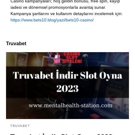
Casino kampanyaları; hoş geldin bonusu, free spin, kayıp
iadesi ve dönemsel promosyonlarla avantaj sunar.
Kampanya şartlarını ve kullanım detaylarını incelemek için:
https://www.bets10.blog/yazi/bets10-casino/
Truvabet
TRUVABET