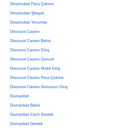
Dinamobet Para Çekme
Dinamobet Şikayet
Dinamobet Yorumlar
Discount Casino
Discount Casino Bahis
Discount Casino Giriş
Discount Casino Güncel
Discount Casino Mobil Giriş
Discount Casino Para Çekme
Discount Casino Sorunsuz Giriş
Dumanbet
Dumanbet Bahis
Dumanbet Canlı Destek
Dumanbet Destek