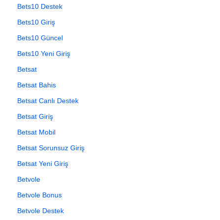
Bets10 Destek
Bets10 Giriş
Bets10 Güncel
Bets10 Yeni Giriş
Betsat
Betsat Bahis
Betsat Canlı Destek
Betsat Giriş
Betsat Mobil
Betsat Sorunsuz Giriş
Betsat Yeni Giriş
Betvole
Betvole Bonus
Betvole Destek