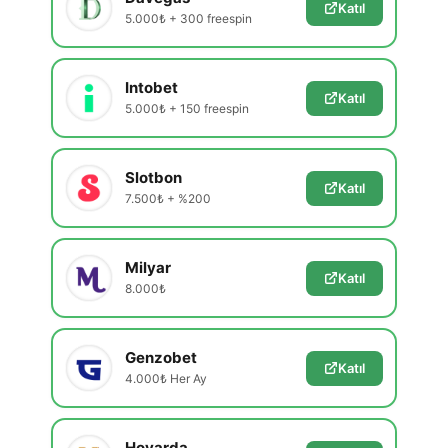
Katıl
5.000₺ + 300 freespin
Intobet
Katıl
5.000₺ + 150 freespin
Slotbon
Katıl
7.500₺ + %200
Milyar
Katıl
8.000₺
Genzobet
Katıl
4.000₺ Her Ay
Hovarda