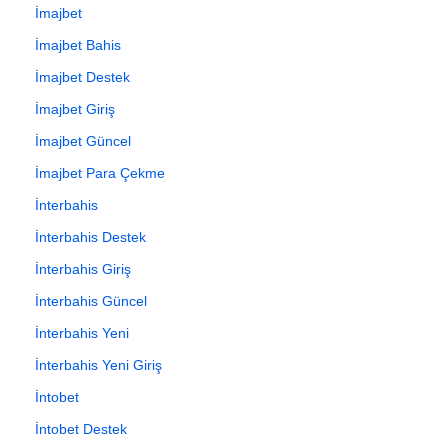
İmajbet
İmajbet Bahis
İmajbet Destek
İmajbet Giriş
İmajbet Güncel
İmajbet Para Çekme
İnterbahis
İnterbahis Destek
İnterbahis Giriş
İnterbahis Güncel
İnterbahis Yeni
İnterbahis Yeni Giriş
İntobet
İntobet Destek