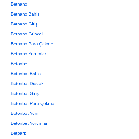
Betnano
Betnano Bahis
Betnano Giriş
Betnano Güncel
Betnano Para Çekme
Betnano Yorumlar
Betonbet
Betonbet Bahis
Betonbet Destek
Betonbet Giriş
Betonbet Para Çekme
Betonbet Yeni
Betonbet Yorumlar
Betpark