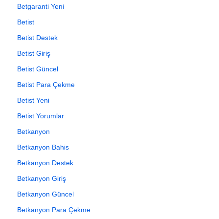
Betgaranti Yeni
Betist
Betist Destek
Betist Giriş
Betist Güncel
Betist Para Çekme
Betist Yeni
Betist Yorumlar
Betkanyon
Betkanyon Bahis
Betkanyon Destek
Betkanyon Giriş
Betkanyon Güncel
Betkanyon Para Çekme