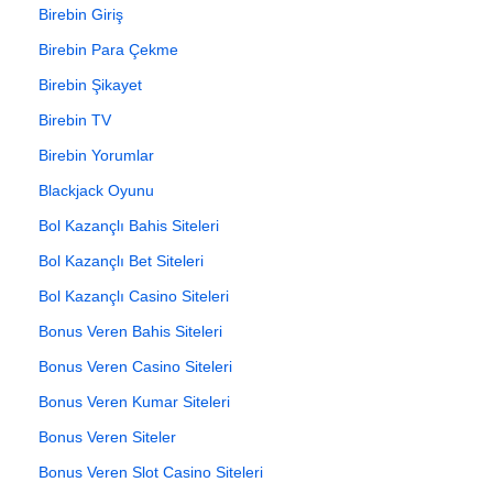
Birebin Giriş
Birebin Para Çekme
Birebin Şikayet
Birebin TV
Birebin Yorumlar
Blackjack Oyunu
Bol Kazançlı Bahis Siteleri
Bol Kazançlı Bet Siteleri
Bol Kazançlı Casino Siteleri
Bonus Veren Bahis Siteleri
Bonus Veren Casino Siteleri
Bonus Veren Kumar Siteleri
Bonus Veren Siteler
Bonus Veren Slot Casino Siteleri