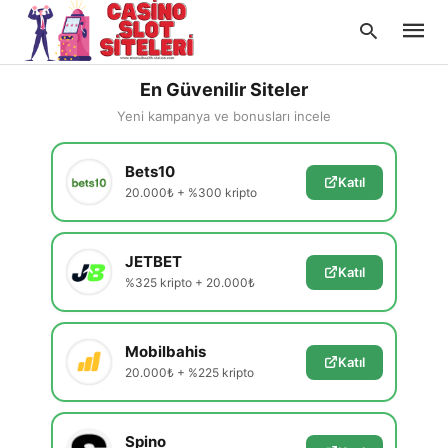
En Güvenilir Siteler
Yeni kampanya ve bonusları incele
Type
Bets10
your
Katıl
searc
20.000₺ + %300 kripto
query
and
hit
enter:
JETBET
Katıl
%325 kripto + 20.000₺
Mobilbahis
Katıl
20.000₺ + %225 kripto
Spino