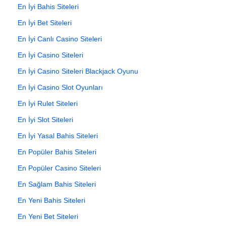
En İyi Bahis Siteleri
En İyi Bet Siteleri
En İyi Canlı Casino Siteleri
En İyi Casino Siteleri
En İyi Casino Siteleri Blackjack Oyunu
En İyi Casino Slot Oyunları
En İyi Rulet Siteleri
En İyi Slot Siteleri
En İyi Yasal Bahis Siteleri
En Popüler Bahis Siteleri
En Popüler Casino Siteleri
En Sağlam Bahis Siteleri
En Yeni Bahis Siteleri
En Yeni Bet Siteleri