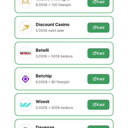
Katıl
8.000₺ + 150 freespin
Discount Casino
Katıl
5.000₺ nakit iade
Betelli
Katıl
5.050₺ + 500₺ bedava
Betchip
Katıl
6.000₺ + 80 freespin
Winnit
Katıl
5.000₺ + 500₺ bedava
Davegas