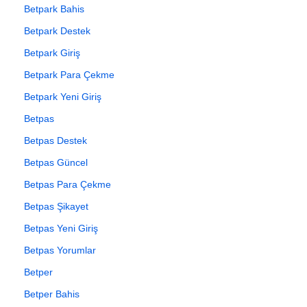
Betpark Bahis
Betpark Destek
Betpark Giriş
Betpark Para Çekme
Betpark Yeni Giriş
Betpas
Betpas Destek
Betpas Güncel
Betpas Para Çekme
Betpas Şikayet
Betpas Yeni Giriş
Betpas Yorumlar
Betper
Betper Bahis