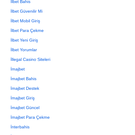
İlbet Bahis
İlbet Güvenilir Mi
İlbet Mobil Giriş
İlbet Para Çekme
İlbet Yeni Giriş
İlbet Yorumlar
İllegal Casino Siteleri
İmajbet
İmajbet Bahis
İmajbet Destek
İmajbet Giriş
İmajbet Güncel
İmajbet Para Çekme
İnterbahis