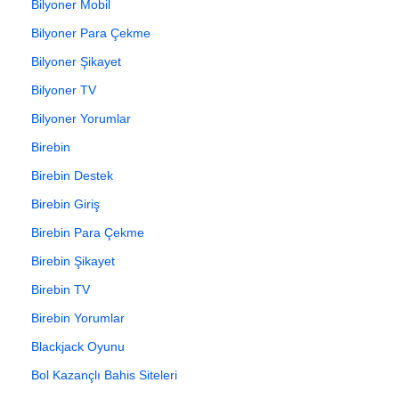
Bilyoner Mobil
Bilyoner Para Çekme
Bilyoner Şikayet
Bilyoner TV
Bilyoner Yorumlar
Birebin
Birebin Destek
Birebin Giriş
Birebin Para Çekme
Birebin Şikayet
Birebin TV
Birebin Yorumlar
Blackjack Oyunu
Bol Kazançlı Bahis Siteleri