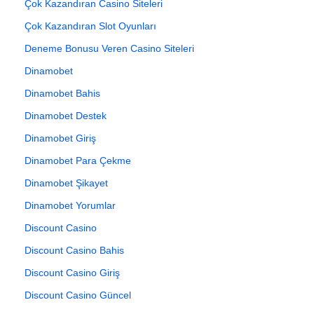
Çok Kazandıran Casino Siteleri
Çok Kazandıran Slot Oyunları
Deneme Bonusu Veren Casino Siteleri
Dinamobet
Dinamobet Bahis
Dinamobet Destek
Dinamobet Giriş
Dinamobet Para Çekme
Dinamobet Şikayet
Dinamobet Yorumlar
Discount Casino
Discount Casino Bahis
Discount Casino Giriş
Discount Casino Güncel