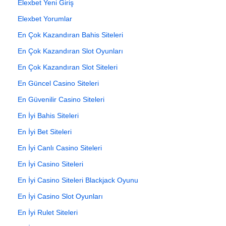
Elexbet Yeni Giriş
Elexbet Yorumlar
En Çok Kazandıran Bahis Siteleri
En Çok Kazandıran Slot Oyunları
En Çok Kazandıran Slot Siteleri
En Güncel Casino Siteleri
En Güvenilir Casino Siteleri
En İyi Bahis Siteleri
En İyi Bet Siteleri
En İyi Canlı Casino Siteleri
En İyi Casino Siteleri
En İyi Casino Siteleri Blackjack Oyunu
En İyi Casino Slot Oyunları
En İyi Rulet Siteleri