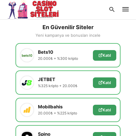
En Güvenilir Siteler
Yeni kampanya ve bonusları incele
Type
Bets10
your
Katıl
searc
20.000₺ + %300 kripto
query
and
hit
enter:
JETBET
Katıl
%325 kripto + 20.000₺
Mobilbahis
Katıl
20.000₺ + %225 kripto
Spino