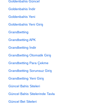
Goldenbahis Güncel
Goldenbahis İndir
Goldenbahis Yeni
Goldenbahis Yeni Giriş
Grandbetting
Grandbetting APK
Grandbetting İndir
Grandbetting Otomatik Giriş
Grandbetting Para Çekme
Grandbetting Sorunsuz Giriş
Grandbetting Yeni Giriş
Güncel Bahis Siteleri
Güncel Bahis Sitelerinde Tavla
Güncel Bet Siteleri