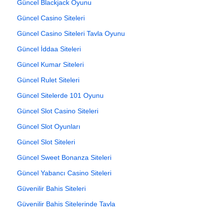
Güncel Blackjack Oyunu
Güncel Casino Siteleri
Güncel Casino Siteleri Tavla Oyunu
Güncel İddaa Siteleri
Güncel Kumar Siteleri
Güncel Rulet Siteleri
Güncel Sitelerde 101 Oyunu
Güncel Slot Casino Siteleri
Güncel Slot Oyunları
Güncel Slot Siteleri
Güncel Sweet Bonanza Siteleri
Güncel Yabancı Casino Siteleri
Güvenilir Bahis Siteleri
Güvenilir Bahis Sitelerinde Tavla