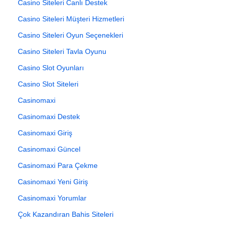
Casino Siteleri Canlı Destek
Casino Siteleri Müşteri Hizmetleri
Casino Siteleri Oyun Seçenekleri
Casino Siteleri Tavla Oyunu
Casino Slot Oyunları
Casino Slot Siteleri
Casinomaxi
Casinomaxi Destek
Casinomaxi Giriş
Casinomaxi Güncel
Casinomaxi Para Çekme
Casinomaxi Yeni Giriş
Casinomaxi Yorumlar
Çok Kazandıran Bahis Siteleri