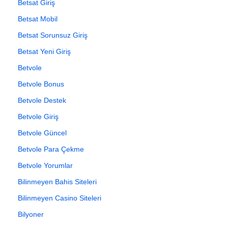
Betsat Giriş
Betsat Mobil
Betsat Sorunsuz Giriş
Betsat Yeni Giriş
Betvole
Betvole Bonus
Betvole Destek
Betvole Giriş
Betvole Güncel
Betvole Para Çekme
Betvole Yorumlar
Bilinmeyen Bahis Siteleri
Bilinmeyen Casino Siteleri
Bilyoner