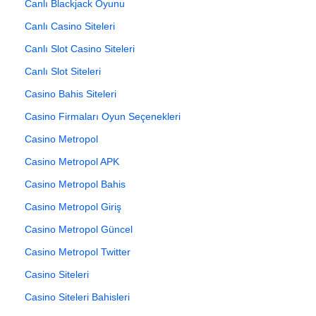
Canlı Blackjack Oyunu
Canlı Casino Siteleri
Canlı Slot Casino Siteleri
Canlı Slot Siteleri
Casino Bahis Siteleri
Casino Firmaları Oyun Seçenekleri
Casino Metropol
Casino Metropol APK
Casino Metropol Bahis
Casino Metropol Giriş
Casino Metropol Güncel
Casino Metropol Twitter
Casino Siteleri
Casino Siteleri Bahisleri