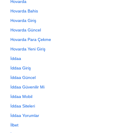
Hovarda
Hovarda Bahis
Hovarda Giriş
Hovarda Güncel
Hovarda Para Çekme
Hovarda Yeni Giriş
İddaa
İddaa Giriş
İddaa Güncel
İddaa Güvenilir Mi
İddaa Mobil
İddaa Siteleri
İddaa Yorumlar
İlbet