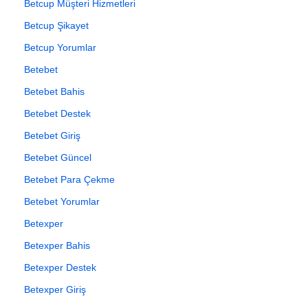
Betcup Müşteri Hizmetleri
Betcup Şikayet
Betcup Yorumlar
Betebet
Betebet Bahis
Betebet Destek
Betebet Giriş
Betebet Güncel
Betebet Para Çekme
Betebet Yorumlar
Betexper
Betexper Bahis
Betexper Destek
Betexper Giriş