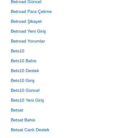
Betroad Güncel
Betroad Para Çekme
Betroad Şikayet
Betroad Yeni Giriş
Betroad Yorumlar
Bets10
Bets10 Bahis
Bets10 Destek
Bets10 Giriş
Bets10 Güncel
Bets10 Yeni Giriş
Betsat
Betsat Bahis
Betsat Canlı Destek