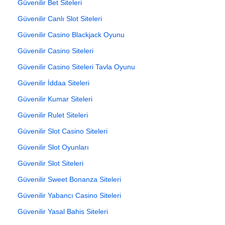
Güvenilir Bet Siteleri
Güvenilir Canlı Slot Siteleri
Güvenilir Casino Blackjack Oyunu
Güvenilir Casino Siteleri
Güvenilir Casino Siteleri Tavla Oyunu
Güvenilir İddaa Siteleri
Güvenilir Kumar Siteleri
Güvenilir Rulet Siteleri
Güvenilir Slot Casino Siteleri
Güvenilir Slot Oyunları
Güvenilir Slot Siteleri
Güvenilir Sweet Bonanza Siteleri
Güvenilir Yabancı Casino Siteleri
Güvenilir Yasal Bahis Siteleri