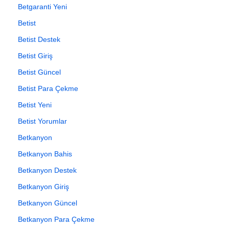
Betgaranti Yeni
Betist
Betist Destek
Betist Giriş
Betist Güncel
Betist Para Çekme
Betist Yeni
Betist Yorumlar
Betkanyon
Betkanyon Bahis
Betkanyon Destek
Betkanyon Giriş
Betkanyon Güncel
Betkanyon Para Çekme