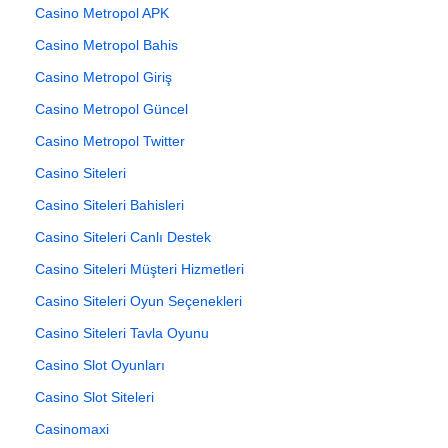
Casino Metropol APK
Casino Metropol Bahis
Casino Metropol Giriş
Casino Metropol Güncel
Casino Metropol Twitter
Casino Siteleri
Casino Siteleri Bahisleri
Casino Siteleri Canlı Destek
Casino Siteleri Müşteri Hizmetleri
Casino Siteleri Oyun Seçenekleri
Casino Siteleri Tavla Oyunu
Casino Slot Oyunları
Casino Slot Siteleri
Casinomaxi