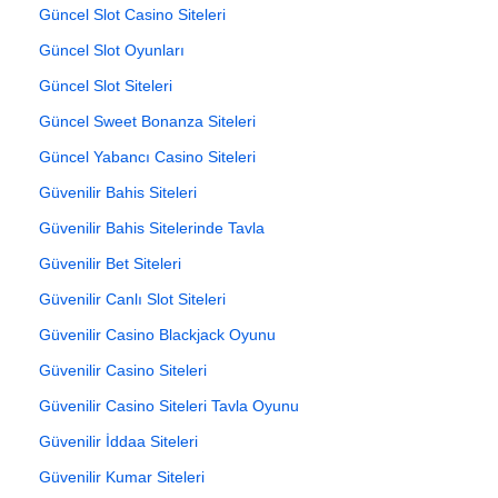
Güncel Slot Casino Siteleri
Güncel Slot Oyunları
Güncel Slot Siteleri
Güncel Sweet Bonanza Siteleri
Güncel Yabancı Casino Siteleri
Güvenilir Bahis Siteleri
Güvenilir Bahis Sitelerinde Tavla
Güvenilir Bet Siteleri
Güvenilir Canlı Slot Siteleri
Güvenilir Casino Blackjack Oyunu
Güvenilir Casino Siteleri
Güvenilir Casino Siteleri Tavla Oyunu
Güvenilir İddaa Siteleri
Güvenilir Kumar Siteleri