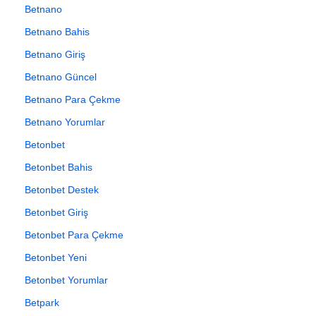
Betnano
Betnano Bahis
Betnano Giriş
Betnano Güncel
Betnano Para Çekme
Betnano Yorumlar
Betonbet
Betonbet Bahis
Betonbet Destek
Betonbet Giriş
Betonbet Para Çekme
Betonbet Yeni
Betonbet Yorumlar
Betpark