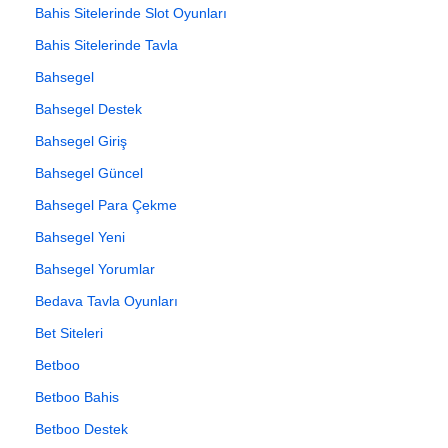
Bahis Sitelerinde Slot Oyunları
Bahis Sitelerinde Tavla
Bahsegel
Bahsegel Destek
Bahsegel Giriş
Bahsegel Güncel
Bahsegel Para Çekme
Bahsegel Yeni
Bahsegel Yorumlar
Bedava Tavla Oyunları
Bet Siteleri
Betboo
Betboo Bahis
Betboo Destek