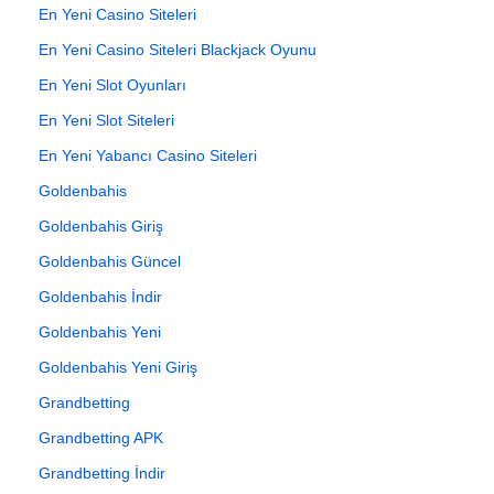
En Yeni Casino Siteleri
En Yeni Casino Siteleri Blackjack Oyunu
En Yeni Slot Oyunları
En Yeni Slot Siteleri
En Yeni Yabancı Casino Siteleri
Goldenbahis
Goldenbahis Giriş
Goldenbahis Güncel
Goldenbahis İndir
Goldenbahis Yeni
Goldenbahis Yeni Giriş
Grandbetting
Grandbetting APK
Grandbetting İndir