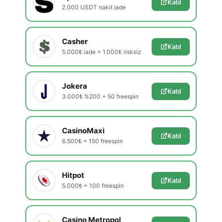
Katıl
2.000 USDT nakit iade
Casher
Katıl
5.000₺ iade + 1.000₺ risksiz
Jokera
Katıl
3.000₺ %200 + 50 freespin
CasinoMaxi
Katıl
6.500₺ + 150 freespin
Hitpot
Katıl
5.000₺ + 100 freespin
Casino Metropol