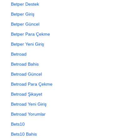
Betper Destek
Betper Giriş
Betper Güncel
Betper Para Çekme
Betper Yeni Giriş
Betroad
Betroad Bahis
Betroad Güncel
Betroad Para Çekme
Betroad Şikayet
Betroad Yeni Giriş
Betroad Yorumlar
Bets10
Bets10 Bahis