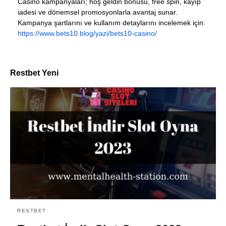
Casino kampanyaları; hoş geldin bonusu, free spin, kayıp
iadesi ve dönemsel promosyonlarla avantaj sunar.
Kampanya şartlarını ve kullanım detaylarını incelemek için:
https://www.bets10.blog/yazi/bets10-casino/
Restbet Yeni
RESTBET