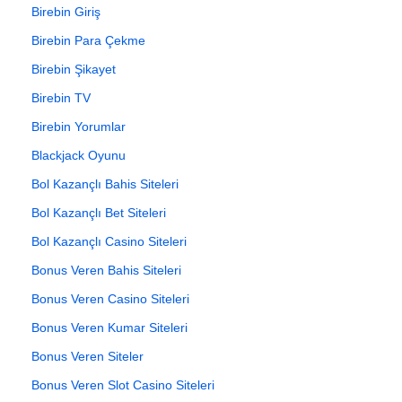
Birebin Giriş
Birebin Para Çekme
Birebin Şikayet
Birebin TV
Birebin Yorumlar
Blackjack Oyunu
Bol Kazançlı Bahis Siteleri
Bol Kazançlı Bet Siteleri
Bol Kazançlı Casino Siteleri
Bonus Veren Bahis Siteleri
Bonus Veren Casino Siteleri
Bonus Veren Kumar Siteleri
Bonus Veren Siteler
Bonus Veren Slot Casino Siteleri