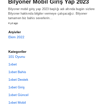
Bilyoner Mobil Giriş Yap 2023
Bilyoner mobil giriş yap 2023 başlığı adı altında bugün sizlere
Bilyoner hakkında bilgiler vermeye çalışacağız. Bilyoner
tamamen biz bahis severlerin…
4 yıl ago
Arşivler
Ekim 2022
Kategoriler
101 Oyunu
1xbet
1xbet Bahis
1xbet Destek
1xbet Giriş
1xbet Güncel
1xbet Mobil