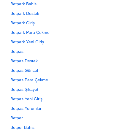
Betpark Bahis
Betpark Destek
Betpark Giriş
Betpark Para Çekme
Betpark Yeni Giriş
Betpas
Betpas Destek
Betpas Güncel
Betpas Para Çekme
Betpas Şikayet
Betpas Yeni Giriş
Betpas Yorumlar
Betper
Betper Bahis