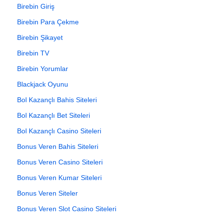
Birebin Giriş
Birebin Para Çekme
Birebin Şikayet
Birebin TV
Birebin Yorumlar
Blackjack Oyunu
Bol Kazançlı Bahis Siteleri
Bol Kazançlı Bet Siteleri
Bol Kazançlı Casino Siteleri
Bonus Veren Bahis Siteleri
Bonus Veren Casino Siteleri
Bonus Veren Kumar Siteleri
Bonus Veren Siteler
Bonus Veren Slot Casino Siteleri