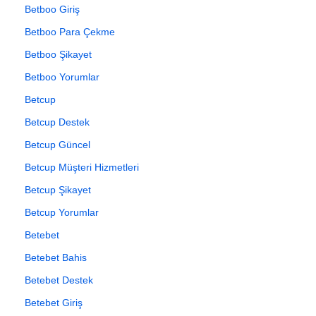
Betboo Giriş
Betboo Para Çekme
Betboo Şikayet
Betboo Yorumlar
Betcup
Betcup Destek
Betcup Güncel
Betcup Müşteri Hizmetleri
Betcup Şikayet
Betcup Yorumlar
Betebet
Betebet Bahis
Betebet Destek
Betebet Giriş