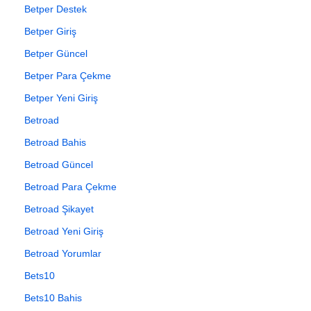
Betper Destek
Betper Giriş
Betper Güncel
Betper Para Çekme
Betper Yeni Giriş
Betroad
Betroad Bahis
Betroad Güncel
Betroad Para Çekme
Betroad Şikayet
Betroad Yeni Giriş
Betroad Yorumlar
Bets10
Bets10 Bahis