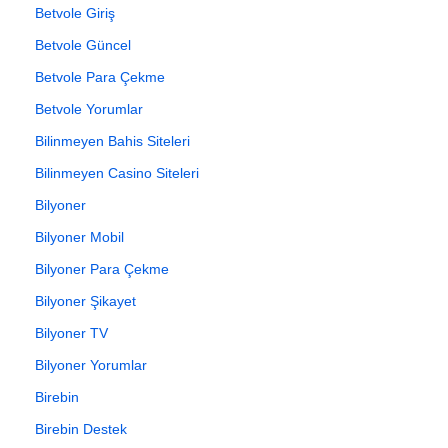
Betvole Giriş
Betvole Güncel
Betvole Para Çekme
Betvole Yorumlar
Bilinmeyen Bahis Siteleri
Bilinmeyen Casino Siteleri
Bilyoner
Bilyoner Mobil
Bilyoner Para Çekme
Bilyoner Şikayet
Bilyoner TV
Bilyoner Yorumlar
Birebin
Birebin Destek