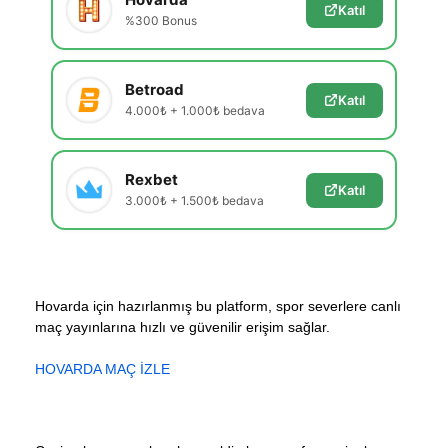
Katıl
%300 Bonus
Betroad
Katıl
4.000₺ + 1.000₺ bedava
Rexbet
Katıl
3.000₺ + 1.500₺ bedava
Hovarda için hazırlanmış bu platform, spor severlere canlı
maç yayınlarına hızlı ve güvenilir erişim sağlar.
HOVARDA MAÇ İZLE