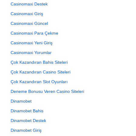
Casinomaxi Destek
Casinomaxi Giriş
Casinomaxi Güncel
Casinomaxi Para Çekme
Casinomaxi Yeni Giriş
Casinomaxi Yorumlar
Çok Kazandıran Bahis Siteleri
Çok Kazandıran Casino Siteleri
Çok Kazandıran Slot Oyunları
Deneme Bonusu Veren Casino Siteleri
Dinamobet
Dinamobet Bahis
Dinamobet Destek
Dinamobet Giriş