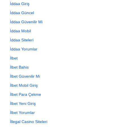
İddaa Giriş
İddaa Güncel
İddaa Güvenilir Mi
İddaa Mobil
İddaa Siteleri
İddaa Yorumlar
İlbet
İlbet Bahis
İlbet Güvenilir Mi
İlbet Mobil Giriş
İlbet Para Çekme
İlbet Yeni Giriş
İlbet Yorumlar
İllegal Casino Siteleri