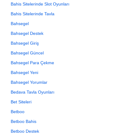
Bahis Sitelerinde Slot Oyunları
Bahis Sitelerinde Tavla
Bahsegel
Bahsegel Destek
Bahsegel Giriş
Bahsegel Güncel
Bahsegel Para Çekme
Bahsegel Yeni
Bahsegel Yorumlar
Bedava Tavla Oyunları
Bet Siteleri
Betboo
Betboo Bahis
Betboo Destek