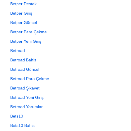
Betper Destek
Betper Giriş
Betper Güncel
Betper Para Çekme
Betper Yeni Giriş
Betroad
Betroad Bahis
Betroad Güncel
Betroad Para Çekme
Betroad Şikayet
Betroad Yeni Giriş
Betroad Yorumlar
Bets10
Bets10 Bahis