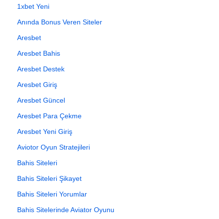
1xbet Yeni
Anında Bonus Veren Siteler
Aresbet
Aresbet Bahis
Aresbet Destek
Aresbet Giriş
Aresbet Güncel
Aresbet Para Çekme
Aresbet Yeni Giriş
Aviotor Oyun Stratejileri
Bahis Siteleri
Bahis Siteleri Şikayet
Bahis Siteleri Yorumlar
Bahis Sitelerinde Aviator Oyunu