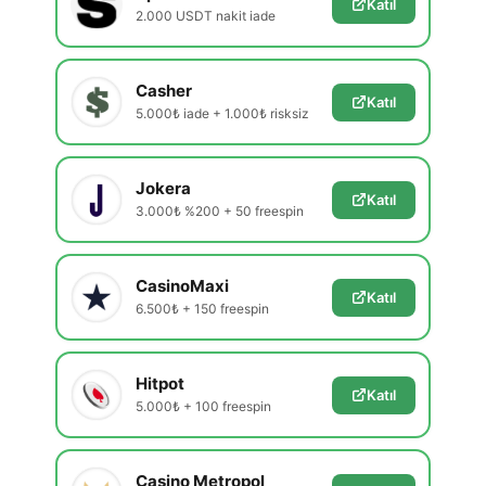
Katıl
2.000 USDT nakit iade
Casher
Katıl
5.000₺ iade + 1.000₺ risksiz
Jokera
Katıl
3.000₺ %200 + 50 freespin
CasinoMaxi
Katıl
6.500₺ + 150 freespin
Hitpot
Katıl
5.000₺ + 100 freespin
Casino Metropol