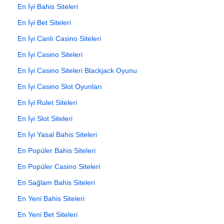
En İyi Bahis Siteleri
En İyi Bet Siteleri
En İyi Canlı Casino Siteleri
En İyi Casino Siteleri
En İyi Casino Siteleri Blackjack Oyunu
En İyi Casino Slot Oyunları
En İyi Rulet Siteleri
En İyi Slot Siteleri
En İyi Yasal Bahis Siteleri
En Popüler Bahis Siteleri
En Popüler Casino Siteleri
En Sağlam Bahis Siteleri
En Yeni Bahis Siteleri
En Yeni Bet Siteleri