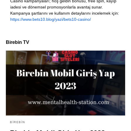
Casino kampanyaları; hoş geldin bonusu, free spin, kayıp
iadesi ve dönemsel promosyonlarla avantaj sunar.
Kampanya şartlarını ve kullanım detaylarını incelemek için:
https://www.bets10.blog/yazi/bets10-casino/
Birebin TV
BIREBIN