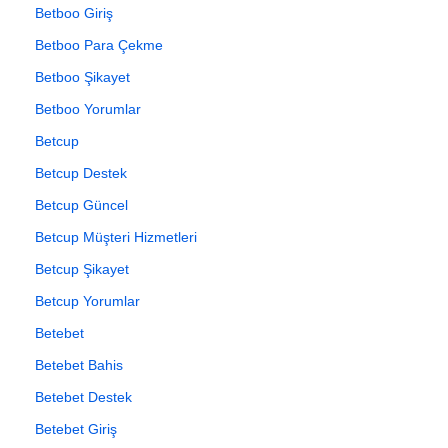
Betboo Giriş
Betboo Para Çekme
Betboo Şikayet
Betboo Yorumlar
Betcup
Betcup Destek
Betcup Güncel
Betcup Müşteri Hizmetleri
Betcup Şikayet
Betcup Yorumlar
Betebet
Betebet Bahis
Betebet Destek
Betebet Giriş