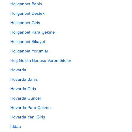
Holiganbet Bahis
Holiganbet Destek
Holiganbet Giriş
Holiganbet Para Çekme
Holiganbet Şikayet
Holiganbet Yorumlar
Hoş Geldin Bonusu Veren Siteler
Hovarda
Hovarda Bahis
Hovarda Giriş
Hovarda Güncel
Hovarda Para Çekme
Hovarda Yeni Giriş
İddaa