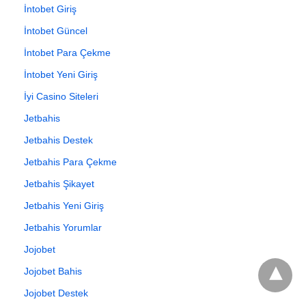
İntobet Giriş
İntobet Güncel
İntobet Para Çekme
İntobet Yeni Giriş
İyi Casino Siteleri
Jetbahis
Jetbahis Destek
Jetbahis Para Çekme
Jetbahis Şikayet
Jetbahis Yeni Giriş
Jetbahis Yorumlar
Jojobet
Jojobet Bahis
Jojobet Destek