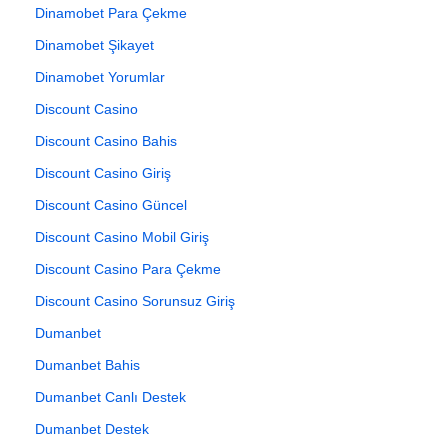
Dinamobet Para Çekme
Dinamobet Şikayet
Dinamobet Yorumlar
Discount Casino
Discount Casino Bahis
Discount Casino Giriş
Discount Casino Güncel
Discount Casino Mobil Giriş
Discount Casino Para Çekme
Discount Casino Sorunsuz Giriş
Dumanbet
Dumanbet Bahis
Dumanbet Canlı Destek
Dumanbet Destek