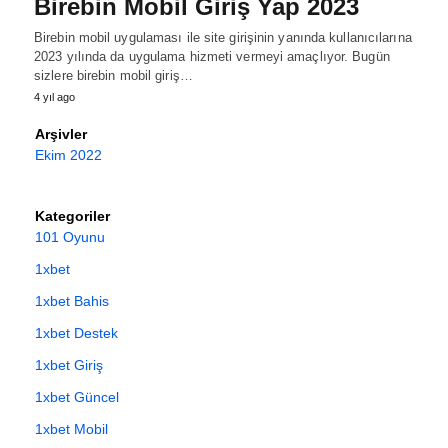
Birebin Mobil Giriş Yap 2023
Birebin mobil uygulaması ile site girişinin yanında kullanıcılarına
2023 yılında da uygulama hizmeti vermeyi amaçlıyor. Bugün
sizlere birebin mobil giriş…
4 yıl ago
Arşivler
Ekim 2022
Kategoriler
101 Oyunu
1xbet
1xbet Bahis
1xbet Destek
1xbet Giriş
1xbet Güncel
1xbet Mobil