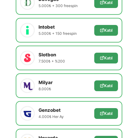
Katıl
5.000₺ + 300 freespin
Intobet
Katıl
5.000₺ + 150 freespin
Slotbon
Katıl
7.500₺ + %200
Milyar
Katıl
8.000₺
Genzobet
Katıl
4.000₺ Her Ay
Hovarda