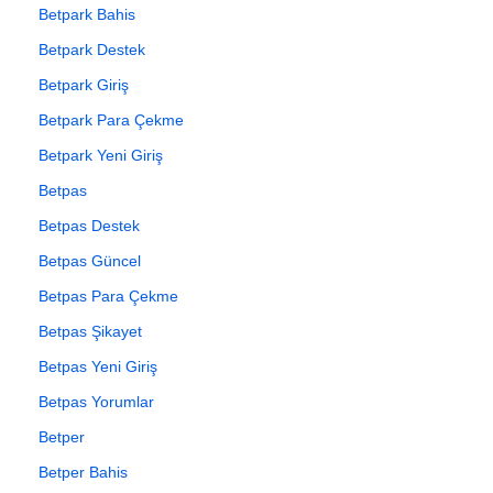
Betpark Bahis
Betpark Destek
Betpark Giriş
Betpark Para Çekme
Betpark Yeni Giriş
Betpas
Betpas Destek
Betpas Güncel
Betpas Para Çekme
Betpas Şikayet
Betpas Yeni Giriş
Betpas Yorumlar
Betper
Betper Bahis