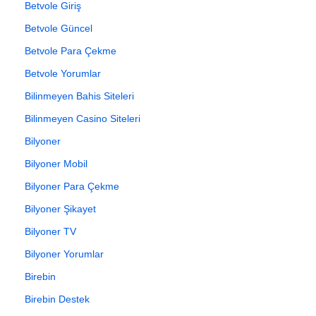
Betvole Giriş
Betvole Güncel
Betvole Para Çekme
Betvole Yorumlar
Bilinmeyen Bahis Siteleri
Bilinmeyen Casino Siteleri
Bilyoner
Bilyoner Mobil
Bilyoner Para Çekme
Bilyoner Şikayet
Bilyoner TV
Bilyoner Yorumlar
Birebin
Birebin Destek