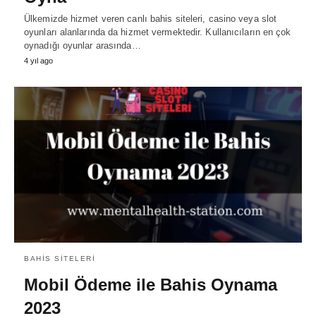
Ülkemizde hizmet veren canlı bahis siteleri, casino veya slot
oyunları alanlarında da hizmet vermektedir. Kullanıcıların en çok
oynadığı oyunlar arasında…
4 yıl ago
BAHIS SITELERI
Mobil Ödeme ile Bahis Oynama
2023