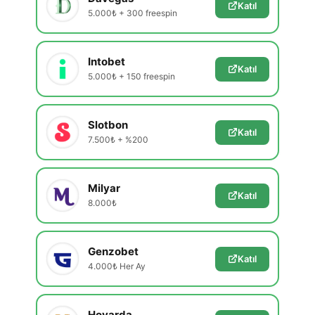
Katıl
5.000₺ + 300 freespin
Intobet
Katıl
5.000₺ + 150 freespin
Slotbon
Katıl
7.500₺ + %200
Milyar
Katıl
8.000₺
Genzobet
Katıl
4.000₺ Her Ay
Hovarda