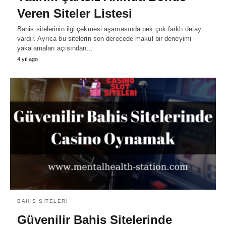
Veren Siteler Listesi
Bahis sitelerinin ilgi çekmesi aşamasında pek çok farklı detay
vardır. Ayrıca bu sitelerin son derecede makul bir deneyimi
yakalamaları açısından…
4 yıl ago
BAHIS SITELERI
Güvenilir Bahis Sitelerinde