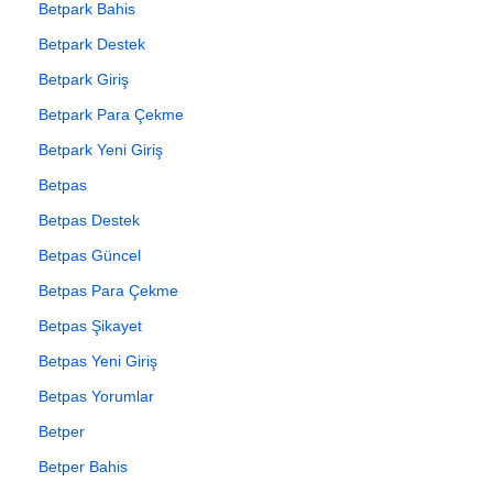
Betpark Bahis
Betpark Destek
Betpark Giriş
Betpark Para Çekme
Betpark Yeni Giriş
Betpas
Betpas Destek
Betpas Güncel
Betpas Para Çekme
Betpas Şikayet
Betpas Yeni Giriş
Betpas Yorumlar
Betper
Betper Bahis