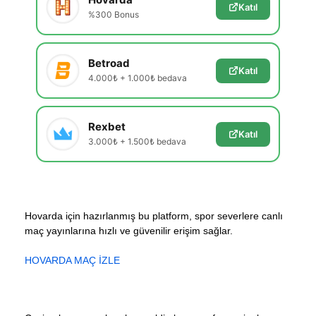
Katıl
%300 Bonus
Betroad
Katıl
4.000₺ + 1.000₺ bedava
Rexbet
Katıl
3.000₺ + 1.500₺ bedava
Hovarda için hazırlanmış bu platform, spor severlere canlı
maç yayınlarına hızlı ve güvenilir erişim sağlar.
HOVARDA MAÇ İZLE