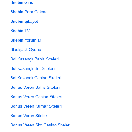
Birebin Giriş
Birebin Para Çekme
Birebin Şikayet
Birebin TV
Birebin Yorumlar
Blackjack Oyunu
Bol Kazançlı Bahis Siteleri
Bol Kazançlı Bet Siteleri
Bol Kazançlı Casino Siteleri
Bonus Veren Bahis Siteleri
Bonus Veren Casino Siteleri
Bonus Veren Kumar Siteleri
Bonus Veren Siteler
Bonus Veren Slot Casino Siteleri