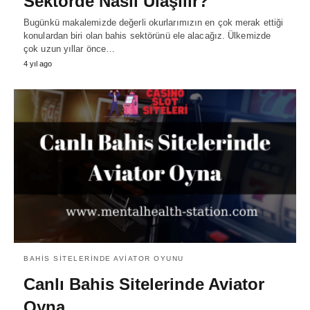
Sektörde Nasıl Ulaşılır?
Bugünkü makalemizde değerli okurlarımızın en çok merak ettiği
konulardan biri olan bahis sektörünü ele alacağız. Ülkemizde
çok uzun yıllar önce…
4 yıl ago
BAHIS SITELERINDE AVIATOR OYUNU
Canlı Bahis Sitelerinde Aviator
Oyna