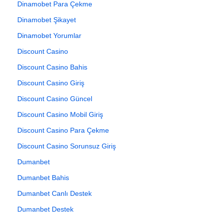
Dinamobet Para Çekme
Dinamobet Şikayet
Dinamobet Yorumlar
Discount Casino
Discount Casino Bahis
Discount Casino Giriş
Discount Casino Güncel
Discount Casino Mobil Giriş
Discount Casino Para Çekme
Discount Casino Sorunsuz Giriş
Dumanbet
Dumanbet Bahis
Dumanbet Canlı Destek
Dumanbet Destek