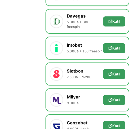
Davegas
Katıl
5.000₺ + 300
freespin
Intobet
Katıl
5.000₺ + 150 freespin
Slotbon
Katıl
7.500₺ + %200
Milyar
Katıl
8.000₺
Genzobet
Katıl
4.000₺ Her Ay