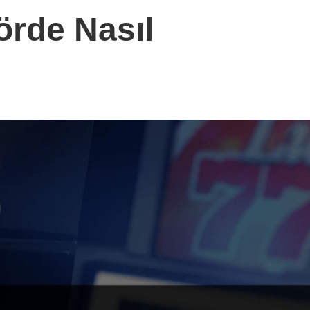
örde Nasıl