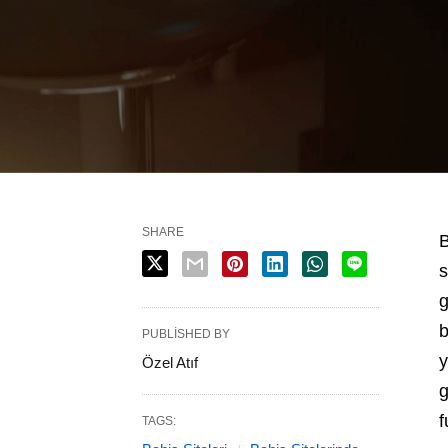
SHARE
B
s
g
b
PUBLISHED BY
y
Özel Atıf
g
f
TAGS: