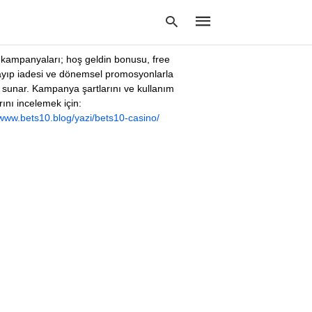
kampanyaları; hoş geldin bonusu, free
ayıp iadesi ve dönemsel promosyonlarla
 sunar. Kampanya şartlarını ve kullanım
rını incelemek için:
Type
/www.bets10.blog/yazi/bets10-casino/
your
search
query
and
hit
enter: