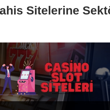
his Sitelerine Sekt