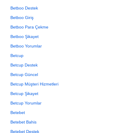
Betboo Destek
Betboo Giriş
Betboo Para Çekme
Betboo Şikayet
Betboo Yorumlar
Betcup
Betcup Destek
Betcup Güncel
Betcup Müşteri Hizmetleri
Betcup Şikayet
Betcup Yorumlar
Betebet
Betebet Bahis
Betebet Destek