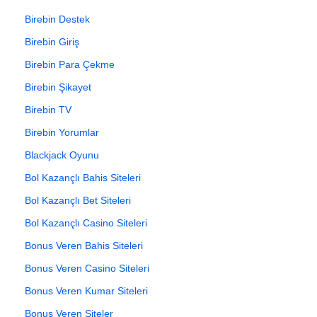
Birebin Destek
Birebin Giriş
Birebin Para Çekme
Birebin Şikayet
Birebin TV
Birebin Yorumlar
Blackjack Oyunu
Bol Kazançlı Bahis Siteleri
Bol Kazançlı Bet Siteleri
Bol Kazançlı Casino Siteleri
Bonus Veren Bahis Siteleri
Bonus Veren Casino Siteleri
Bonus Veren Kumar Siteleri
Bonus Veren Siteler