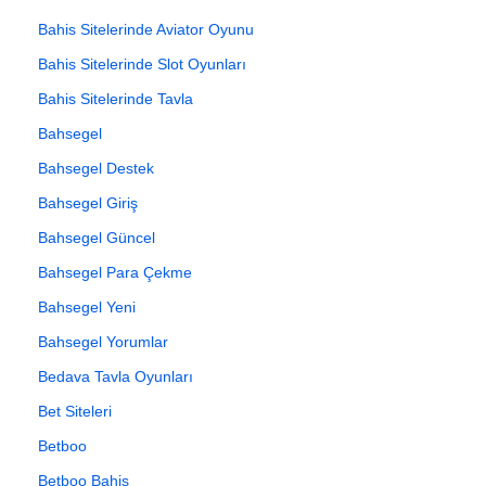
Bahis Sitelerinde Aviator Oyunu
Bahis Sitelerinde Slot Oyunları
Bahis Sitelerinde Tavla
Bahsegel
Bahsegel Destek
Bahsegel Giriş
Bahsegel Güncel
Bahsegel Para Çekme
Bahsegel Yeni
Bahsegel Yorumlar
Bedava Tavla Oyunları
Bet Siteleri
Betboo
Betboo Bahis