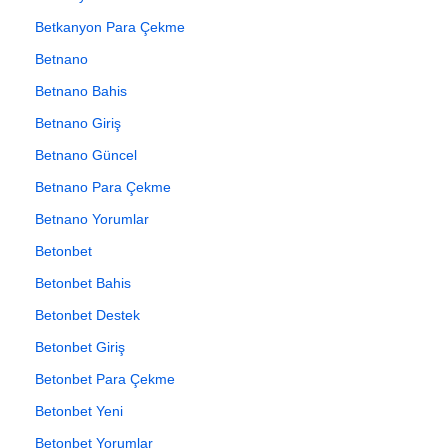
Betkanyon Para Çekme
Betnano
Betnano Bahis
Betnano Giriş
Betnano Güncel
Betnano Para Çekme
Betnano Yorumlar
Betonbet
Betonbet Bahis
Betonbet Destek
Betonbet Giriş
Betonbet Para Çekme
Betonbet Yeni
Betonbet Yorumlar