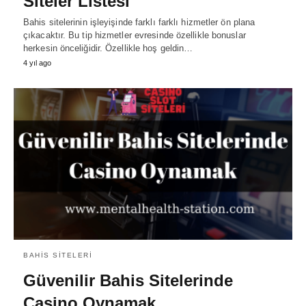
Siteler Listesi
Bahis sitelerinin işleyişinde farklı farklı hizmetler ön plana
çıkacaktır. Bu tip hizmetler evresinde özellikle bonuslar
herkesin önceliğidir. Özellikle hoş geldin…
4 yıl ago
BAHIS SITELERI
Güvenilir Bahis Sitelerinde
Casino Oynamak