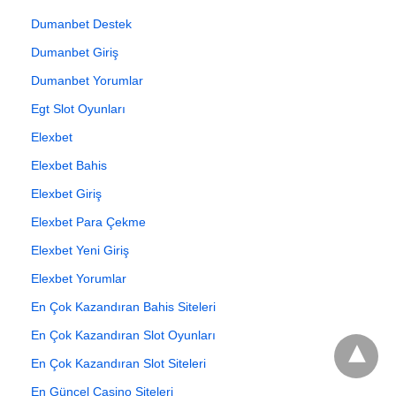
Dumanbet Destek
Dumanbet Giriş
Dumanbet Yorumlar
Egt Slot Oyunları
Elexbet
Elexbet Bahis
Elexbet Giriş
Elexbet Para Çekme
Elexbet Yeni Giriş
Elexbet Yorumlar
En Çok Kazandıran Bahis Siteleri
En Çok Kazandıran Slot Oyunları
En Çok Kazandıran Slot Siteleri
En Güncel Casino Siteleri