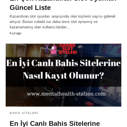
Güncel Liste
Kazandıran slot oyunları arayışında olan kişilerin sayısı giderek
artıyor. Bunun sebebi ise daha önce slot oynamış ve
kazanamamış olan kullanıcılardan…
4 yıl ago
BAHIS SITELERI
En İyi Canlı Bahis Sitelerine