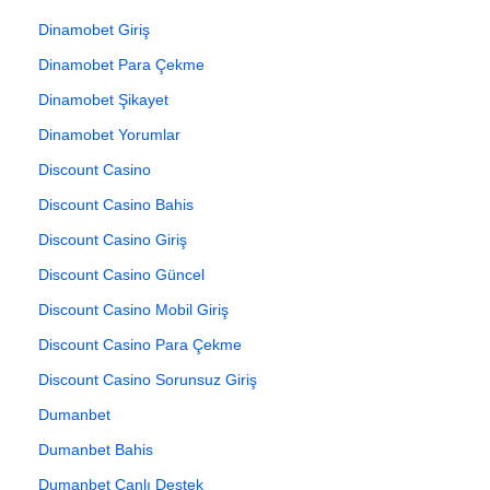
Dinamobet Giriş
Dinamobet Para Çekme
Dinamobet Şikayet
Dinamobet Yorumlar
Discount Casino
Discount Casino Bahis
Discount Casino Giriş
Discount Casino Güncel
Discount Casino Mobil Giriş
Discount Casino Para Çekme
Discount Casino Sorunsuz Giriş
Dumanbet
Dumanbet Bahis
Dumanbet Canlı Destek