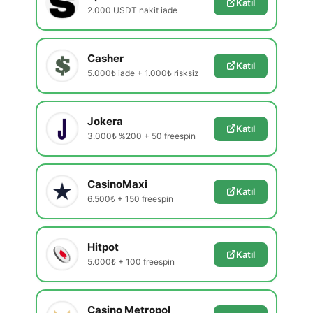
Katıl
2.000 USDT nakit iade
Casher
Katıl
5.000₺ iade + 1.000₺ risksiz
Jokera
Katıl
3.000₺ %200 + 50 freespin
CasinoMaxi
Katıl
6.500₺ + 150 freespin
Hitpot
Katıl
5.000₺ + 100 freespin
Casino Metropol