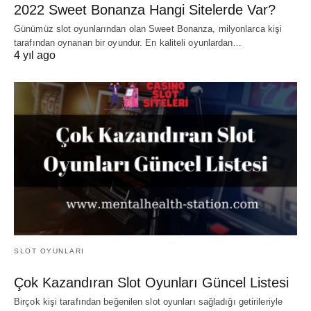
2022 Sweet Bonanza Hangi Sitelerde Var?
Günümüz slot oyunlarından olan Sweet Bonanza, milyonlarca kişi
tarafından oynanan bir oyundur. En kaliteli oyunlardan…
4 yıl ago
SLOT OYUNLARI
Çok Kazandıran Slot Oyunları Güncel Listesi
Birçok kişi tarafından beğenilen slot oyunları sağladığı getirileriyle