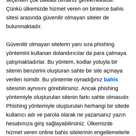
Çünkü ülkemizde hizmet veren on binlerce bahis
sitesi arasında güvenilir olmayan siteler de
bulunmaktadır.
Güvenilir olmayan sitelerin yanı sıra phishing
yöntemini kullanan dolandırıcılar da para çalmaya
çalışmaktadırlar. Bu yöntem, kodlar yoluyla bir
sitenin benzerini oluşturan sahte bir site açmaya
verilen isimdir. Bu yöntemle oynadığınız
bahis
sitesinin aynısını görebilirsiniz. Ancak phishing
yöntemiyle oluşturulan sitenin farkı sahte olmasıdır.
Phishing yöntemiyle oluşturulan herhangi bir sitede
kullanıcı adı ve parola olarak ne yazarsanız yazın
hesabınıza giriş sağlayabilirsiniz. Ülkemizde
hizmet veren online bahis sitelerinin engellemelerle