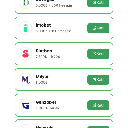
Katıl
5.000₺ + 300 freespin
Intobet
Katıl
5.000₺ + 150 freespin
Slotbon
Katıl
7.500₺ + %200
Milyar
Katıl
8.000₺
Genzobet
Katıl
4.000₺ Her Ay
Hovarda