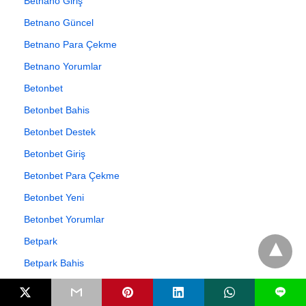
Betnano Giriş
Betnano Güncel
Betnano Para Çekme
Betnano Yorumlar
Betonbet
Betonbet Bahis
Betonbet Destek
Betonbet Giriş
Betonbet Para Çekme
Betonbet Yeni
Betonbet Yorumlar
Betpark
Betpark Bahis
Betpark Destek
L