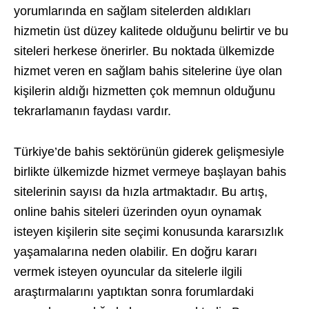
yorumlarında en sağlam sitelerden aldıkları
hizmetin üst düzey kalitede olduğunu belirtir ve bu
siteleri herkese önerirler. Bu noktada ülkemizde
hizmet veren en sağlam bahis sitelerine üye olan
kişilerin aldığı hizmetten çok memnun olduğunu
tekrarlamanın faydası vardır.
Türkiye’de bahis sektörünün giderek gelişmesiyle
birlikte ülkemizde hizmet vermeye başlayan bahis
sitelerinin sayısı da hızla artmaktadır. Bu artış,
online bahis siteleri üzerinden oyun oynamak
isteyen kişilerin site seçimi konusunda kararsızlık
yaşamalarına neden olabilir. En doğru kararı
vermek isteyen oyuncular da sitelerle ilgili
araştırmalarını yaptıktan sonra forumlardaki