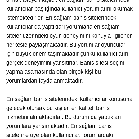
kullanıcılar başlığında kullanıcı yorumlarını okumak
istemektedirler. En sağlam bahis sitelerindeki
kullanıcılar da yaptıkları yorumlarla en sağlam
siteler üzerindeki oyun deneyimini konuyla ilgilenen
herkesle paylaşmaktadır. Bu yorumlar oyuncular
için büyük önem taşımaktadır çünkü kullanıcıların
gerçek deneyimini yansıtırlar. Bahis sitesi seçimi
yapma aşamasında olan birçok kişi bu
yorumlardan faydalanmaktadır.
En sağlam bahis sitelerindeki kullanıcılar konusuna
gelecek olursak bu kişiler, en kaliteli bahis
hizmetini almaktadırlar. Bu durum da yaptıkları
yorumlara yansımaktadır. En sağlam bahis
sitelerine üye olan kullanıcılar, forumlardaki