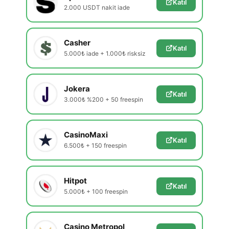
Katıl
2.000 USDT nakit iade
Casher
Katıl
5.000₺ iade + 1.000₺ risksiz
Jokera
Katıl
3.000₺ %200 + 50 freespin
CasinoMaxi
Katıl
6.500₺ + 150 freespin
Hitpot
Katıl
5.000₺ + 100 freespin
Casino Metropol