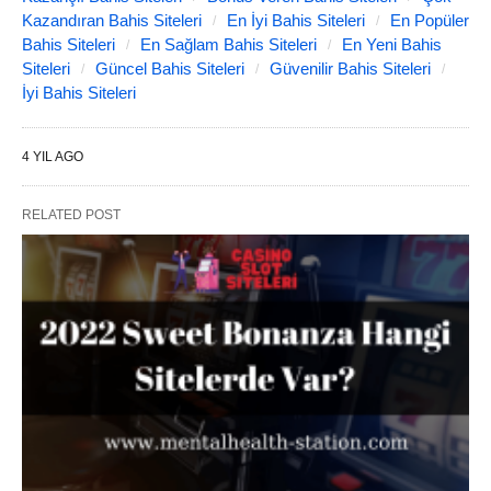
Kazandıran Bahis Siteleri
En İyi Bahis Siteleri
En Popüler
Bahis Siteleri
En Sağlam Bahis Siteleri
En Yeni Bahis
Siteleri
Güncel Bahis Siteleri
Güvenilir Bahis Siteleri
İyi Bahis Siteleri
4 YIL AGO
RELATED POST