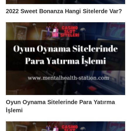
2022 Sweet Bonanza Hangi Sitelerde Var?
Oyun Oynama Sitelerinde Para Yatırma
İşlemi