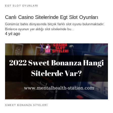
EGT SLOT OYUNLARI
Canlı Casino Sitelerinde Egt Slot Oyunları
Günümüz bahis dünyasında birçok farklı slot oyunu bulunmaktadır.
Binlerce oyunun yer aldığı slot sitelerinde bu…
4 yıl ago
SWEET BONANZA SITELERI