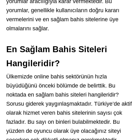
yorumlar aracılığıyla karar vermektedir. Bu
yorumlar, genellikle kullanıcıların doğru kararı
vermelerini ve en sağlam bahis sitelerine üye
olmalarını sağlar.
En Sağlam Bahis Siteleri
Hangileridir?
Ülkemizde online bahis sektörünün hızla
büyüdüğünü önceki bölümde de belirttik. Bu
noktada en sağlam bahis siteleri hangileridir?
Sorusu giderek yaygınlaşmaktadır. Türkiye’de aktif
olarak hizmet veren bahis sitelerinin sayısı çok
fazladır. Bu sayı on binleri bulabilmektedir. Bu
yüzden de oyuncu olarak üye olacağınız siteyi
seçerken çok dikkatli olmanız gerekmektedir.