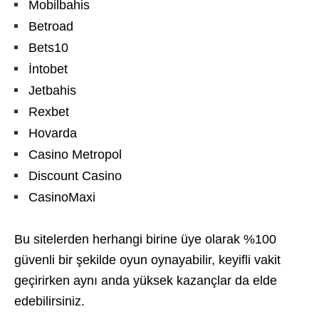
Mobilbahis
Betroad
Bets10
İntobet
Jetbahis
Rexbet
Hovarda
Casino Metropol
Discount Casino
CasinoMaxi
Bu sitelerden herhangi birine üye olarak %100
güvenli bir şekilde oyun oynayabilir, keyifli vakit
geçirirken aynı anda yüksek kazançlar da elde
edebilirsiniz.