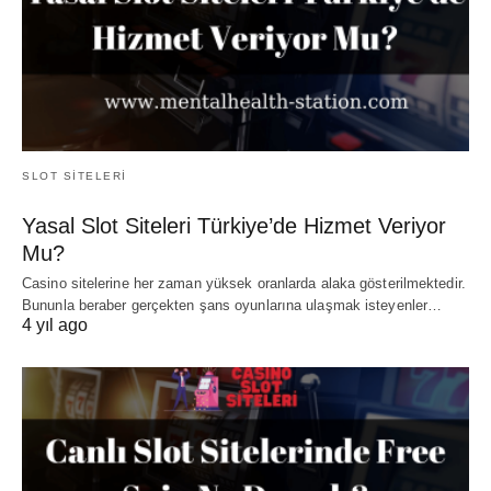
SLOT SITELERI
Yasal Slot Siteleri Türkiye’de Hizmet Veriyor
Mu?
Casino sitelerine her zaman yüksek oranlarda alaka gösterilmektedir.
Bununla beraber gerçekten şans oyunlarına ulaşmak isteyenler…
4 yıl ago