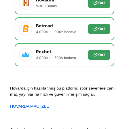
Katıl
%300 Bonus
Betroad
Katıl
4.000₺ + 1.000₺ bedava
Rexbet
Katıl
3.000₺ + 1.500₺ bedava
Hovarda için hazırlanmış bu platform, spor severlere canlı
maç yayınlarına hızlı ve güvenilir erişim sağlar.
HOVARDA MAÇ İZLE