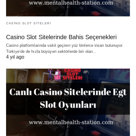
CASINO SLOT SITELERI
Casino Slot Sitelerinde Bahis Seçenekleri
Casino platformlarında vakit geçiren yüz binlerce insan bulunuyor.
Türkiye’de de hızla büyüyen sektörlerde biri olan…
4 yıl ago