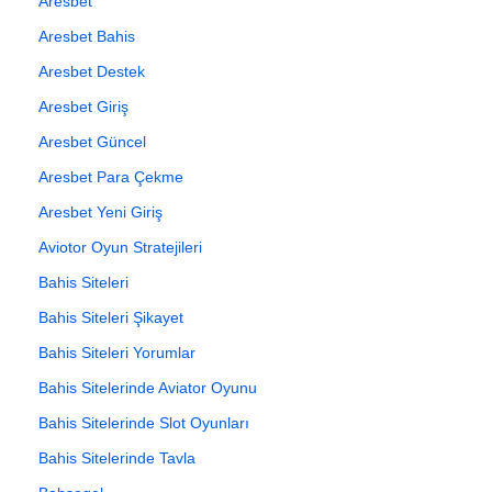
Aresbet
Aresbet Bahis
Aresbet Destek
Aresbet Giriş
Aresbet Güncel
Aresbet Para Çekme
Aresbet Yeni Giriş
Aviotor Oyun Stratejileri
Bahis Siteleri
Bahis Siteleri Şikayet
Bahis Siteleri Yorumlar
Bahis Sitelerinde Aviator Oyunu
Bahis Sitelerinde Slot Oyunları
Bahis Sitelerinde Tavla