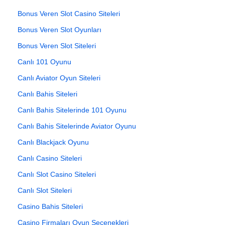
Bonus Veren Slot Casino Siteleri
Bonus Veren Slot Oyunları
Bonus Veren Slot Siteleri
Canlı 101 Oyunu
Canlı Aviator Oyun Siteleri
Canlı Bahis Siteleri
Canlı Bahis Sitelerinde 101 Oyunu
Canlı Bahis Sitelerinde Aviator Oyunu
Canlı Blackjack Oyunu
Canlı Casino Siteleri
Canlı Slot Casino Siteleri
Canlı Slot Siteleri
Casino Bahis Siteleri
Casino Firmaları Oyun Seçenekleri