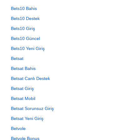
Bets10 Bahis
Bets10 Destek
Bets10 Giriş
Bets10 Güncel
Bets10 Yeni Giriş
Betsat
Betsat Bahis
Betsat Canlı Destek
Betsat Giriş
Betsat Mobil
Betsat Sorunsuz Giriş
Betsat Yeni Giriş
Betvole
Betvole Bonus