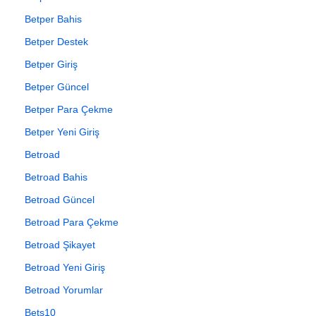
Betper Bahis
Betper Destek
Betper Giriş
Betper Güncel
Betper Para Çekme
Betper Yeni Giriş
Betroad
Betroad Bahis
Betroad Güncel
Betroad Para Çekme
Betroad Şikayet
Betroad Yeni Giriş
Betroad Yorumlar
Bets10