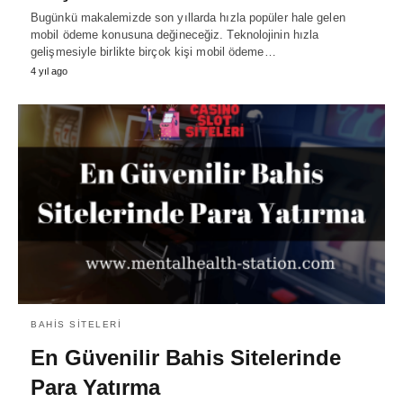
Bugünkü makalemizde son yıllarda hızla popüler hale gelen
mobil ödeme konusuna değineceğiz. Teknolojinin hızla
gelişmesiyle birlikte birçok kişi mobil ödeme…
4 yıl ago
BAHIS SITELERI
En Güvenilir Bahis Sitelerinde
Para Yatırma