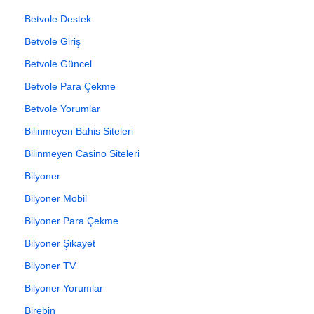
Betvole Destek
Betvole Giriş
Betvole Güncel
Betvole Para Çekme
Betvole Yorumlar
Bilinmeyen Bahis Siteleri
Bilinmeyen Casino Siteleri
Bilyoner
Bilyoner Mobil
Bilyoner Para Çekme
Bilyoner Şikayet
Bilyoner TV
Bilyoner Yorumlar
Birebin