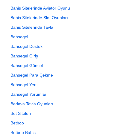
Bahis Sitelerinde Aviator Oyunu
Bahis Sitelerinde Slot Oyunları
Bahis Sitelerinde Tavla
Bahsegel
Bahsegel Destek
Bahsegel Giriş
Bahsegel Güncel
Bahsegel Para Çekme
Bahsegel Yeni
Bahsegel Yorumlar
Bedava Tavla Oyunları
Bet Siteleri
Betboo
Betboo Bahis