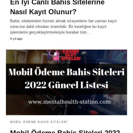
En İyi Canlı Bahis Sitelerine
Nasıl Kayıt Olunur?
Bahis sitelerinden hizmet almak isteyenlerin her zaman kayıt
sürecine dahil olmaları önemlidir. Bir kereliğine bu kayıt
işlemlerini gerçekleştirmeleriyle beraber tüm…
4 yıl ago
MOBIL ÖDEME BAHIS SITELERI
Mobil Ödeme Bahis Siteleri 2022