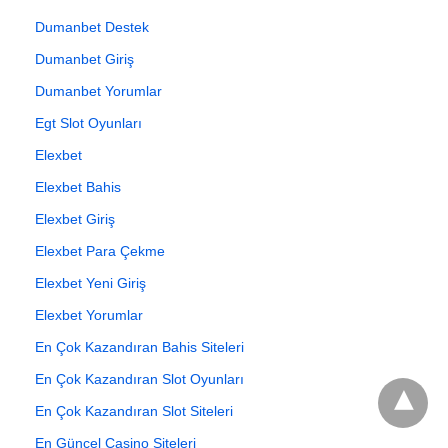
Dumanbet Destek
Dumanbet Giriş
Dumanbet Yorumlar
Egt Slot Oyunları
Elexbet
Elexbet Bahis
Elexbet Giriş
Elexbet Para Çekme
Elexbet Yeni Giriş
Elexbet Yorumlar
En Çok Kazandıran Bahis Siteleri
En Çok Kazandıran Slot Oyunları
En Çok Kazandıran Slot Siteleri
En Güncel Casino Siteleri