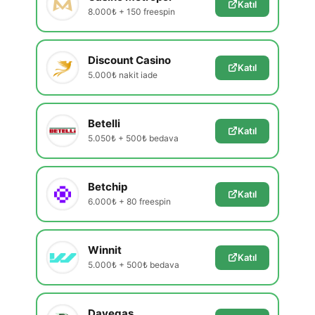
Katıl
8.000₺ + 150 freespin
Discount Casino
Katıl
5.000₺ nakit iade
Betelli
Katıl
5.050₺ + 500₺ bedava
Betchip
Katıl
6.000₺ + 80 freespin
Winnit
Katıl
5.000₺ + 500₺ bedava
Davegas