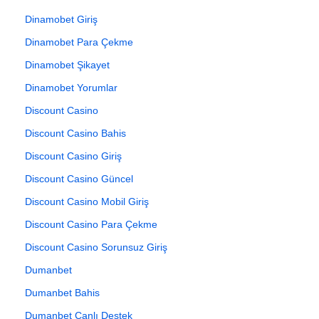
Dinamobet Giriş
Dinamobet Para Çekme
Dinamobet Şikayet
Dinamobet Yorumlar
Discount Casino
Discount Casino Bahis
Discount Casino Giriş
Discount Casino Güncel
Discount Casino Mobil Giriş
Discount Casino Para Çekme
Discount Casino Sorunsuz Giriş
Dumanbet
Dumanbet Bahis
Dumanbet Canlı Destek