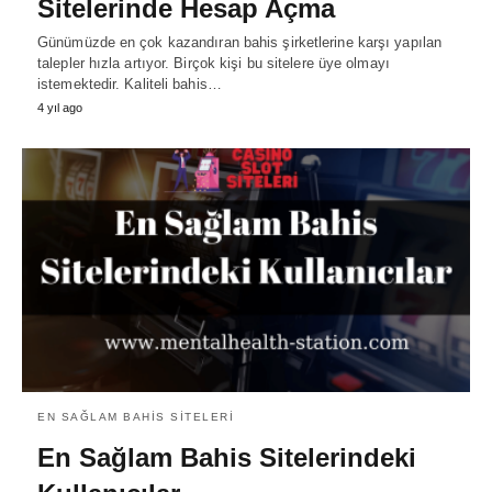
Sitelerinde Hesap Açma
Günümüzde en çok kazandıran bahis şirketlerine karşı yapılan
talepler hızla artıyor. Birçok kişi bu sitelere üye olmayı
istemektedir. Kaliteli bahis…
4 yıl ago
EN SAĞLAM BAHIS SITELERI
En Sağlam Bahis Sitelerindeki