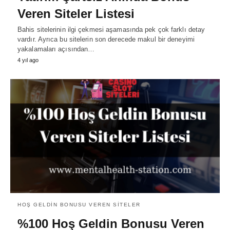
Veren Siteler Listesi
Bahis sitelerinin ilgi çekmesi aşamasında pek çok farklı detay
vardır. Ayrıca bu sitelerin son derecede makul bir deneyimi
yakalamaları açısından…
4 yıl ago
HOŞ GELDIN BONUSU VEREN SITELER
%100 Hoş Geldin Bonusu Veren