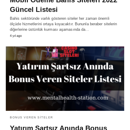
Güncel Listesi
Bahis sektöründe varlık gösteren siteler her zaman önemli
ölçüde hizmetlerini ortaya koyacaktır. Bununla beraber sitelerin
diğerlerine üstünlük kurması aşamasında da…
4 yıl ago
BONUS VEREN SITELER
Yatırım Şartsız Anında Bonus