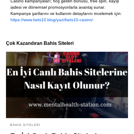
Casino kampanyaları; hoş geldin bonusu, free spin, kayıp
iadesi ve dönemsel promosyonlarla avantaj sunar.
Kampanya şartlarını ve kullanım detaylarını incelemek için:
https://www.bets10.blog/yazi/bets10-casino/
Çok Kazandıran Bahis Siteleri
BAHIS SITELERI