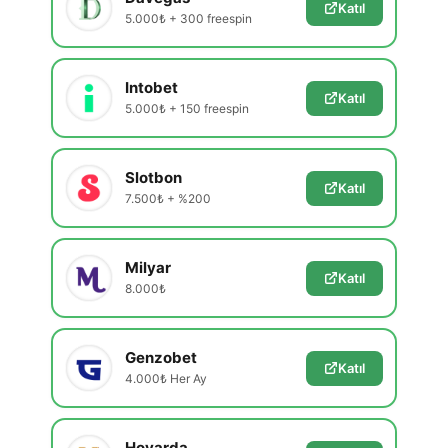
Katıl
5.000₺ + 300 freespin
Intobet
Katıl
5.000₺ + 150 freespin
Slotbon
Katıl
7.500₺ + %200
Milyar
Katıl
8.000₺
Genzobet
Katıl
4.000₺ Her Ay
Hovarda