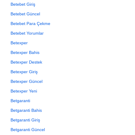
Betebet Giriş
Betebet Güncel
Betebet Para Çekme
Betebet Yorumlar
Betexper
Betexper Bahis
Betexper Destek
Betexper Giriş
Betexper Güncel
Betexper Yeni
Betgaranti
Betgaranti Bahis
Betgaranti Giriş
Betgaranti Güncel