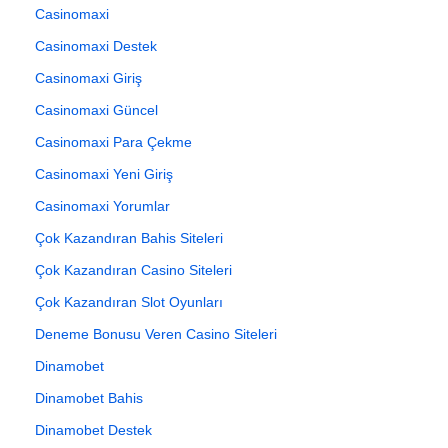
Casinomaxi
Casinomaxi Destek
Casinomaxi Giriş
Casinomaxi Güncel
Casinomaxi Para Çekme
Casinomaxi Yeni Giriş
Casinomaxi Yorumlar
Çok Kazandıran Bahis Siteleri
Çok Kazandıran Casino Siteleri
Çok Kazandıran Slot Oyunları
Deneme Bonusu Veren Casino Siteleri
Dinamobet
Dinamobet Bahis
Dinamobet Destek