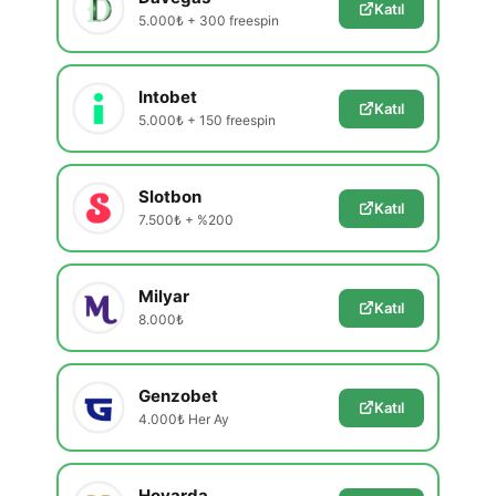
Katıl
5.000₺ + 300 freespin
Intobet
Katıl
5.000₺ + 150 freespin
Slotbon
Katıl
7.500₺ + %200
Milyar
Katıl
8.000₺
Genzobet
Katıl
4.000₺ Her Ay
Hovarda