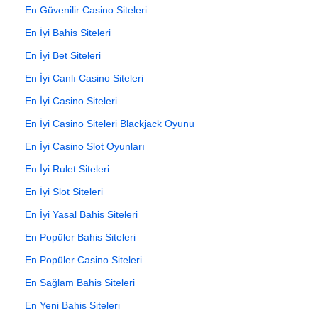
En Güvenilir Casino Siteleri
En İyi Bahis Siteleri
En İyi Bet Siteleri
En İyi Canlı Casino Siteleri
En İyi Casino Siteleri
En İyi Casino Siteleri Blackjack Oyunu
En İyi Casino Slot Oyunları
En İyi Rulet Siteleri
En İyi Slot Siteleri
En İyi Yasal Bahis Siteleri
En Popüler Bahis Siteleri
En Popüler Casino Siteleri
En Sağlam Bahis Siteleri
En Yeni Bahis Siteleri