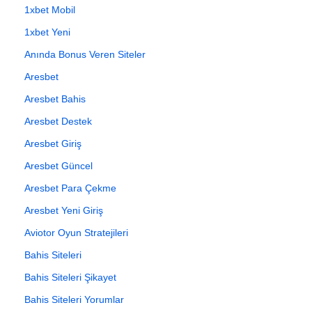
1xbet Mobil
1xbet Yeni
Anında Bonus Veren Siteler
Aresbet
Aresbet Bahis
Aresbet Destek
Aresbet Giriş
Aresbet Güncel
Aresbet Para Çekme
Aresbet Yeni Giriş
Aviotor Oyun Stratejileri
Bahis Siteleri
Bahis Siteleri Şikayet
Bahis Siteleri Yorumlar