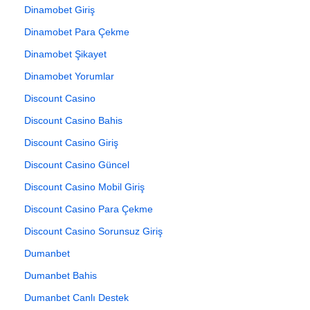
Dinamobet Giriş
Dinamobet Para Çekme
Dinamobet Şikayet
Dinamobet Yorumlar
Discount Casino
Discount Casino Bahis
Discount Casino Giriş
Discount Casino Güncel
Discount Casino Mobil Giriş
Discount Casino Para Çekme
Discount Casino Sorunsuz Giriş
Dumanbet
Dumanbet Bahis
Dumanbet Canlı Destek