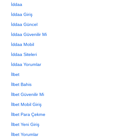
İddaa
İddaa Giriş
İddaa Güncel
İddaa Güvenilir Mi
İddaa Mobil
İddaa Siteleri
İddaa Yorumlar
İlbet
İlbet Bahis
İlbet Güvenilir Mi
İlbet Mobil Giriş
İlbet Para Çekme
İlbet Yeni Giriş
İlbet Yorumlar