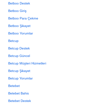
Betboo Destek
Betboo Giriş
Betboo Para Çekme
Betboo Şikayet
Betboo Yorumlar
Betcup
Betcup Destek
Betcup Güncel
Betcup Müşteri Hizmetleri
Betcup Şikayet
Betcup Yorumlar
Betebet
Betebet Bahis
Betebet Destek