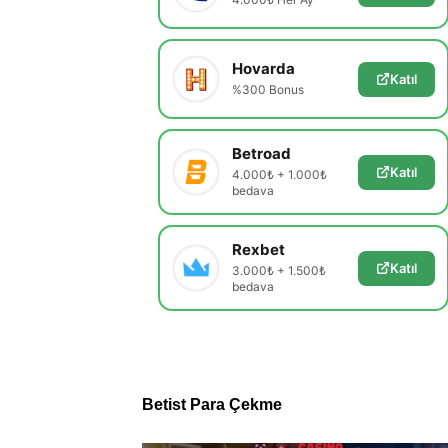
Hovarda
Katıl
%300 Bonus
Betroad
Katıl
4.000₺ + 1.000₺
bedava
Rexbet
Katıl
3.000₺ + 1.500₺
bedava
Betist Para Çekme