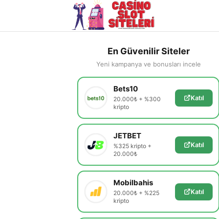
En Güvenilir Siteler
Yeni kampanya ve bonusları incele
Bets10
Katıl
20.000₺ + %300
kripto
JETBET
Katıl
%325 kripto +
20.000₺
Mobilbahis
Katıl
20.000₺ + %225
kripto