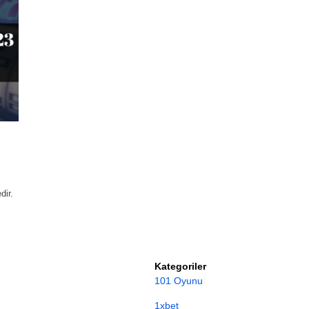
dir.
Kategoriler
101 Oyunu
1xbet