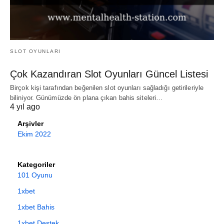
SLOT OYUNLARI
Çok Kazandıran Slot Oyunları Güncel Listesi
Birçok kişi tarafından beğenilen slot oyunları sağladığı getirileriyle
biliniyor. Günümüzde ön plana çıkan bahis siteleri…
4 yıl ago
Arşivler
Ekim 2022
Kategoriler
101 Oyunu
1xbet
1xbet Bahis
1xbet Destek