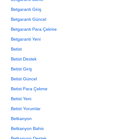
Betgaranti Giriş
Betgaranti Güncel
Betgaranti Para Çekme
Betgaranti Yeni
Betist
Betist Destek
Betist Giriş
Betist Güncel
Betist Para Çekme
Betist Yeni
Betist Yorumlar
Betkanyon
Betkanyon Bahis
Betkanyon Destek