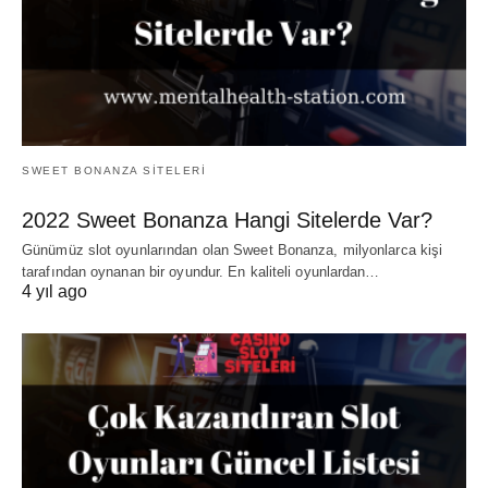
SWEET BONANZA SITELERI
2022 Sweet Bonanza Hangi Sitelerde Var?
Günümüz slot oyunlarından olan Sweet Bonanza, milyonlarca kişi
tarafından oynanan bir oyundur. En kaliteli oyunlardan…
4 yıl ago