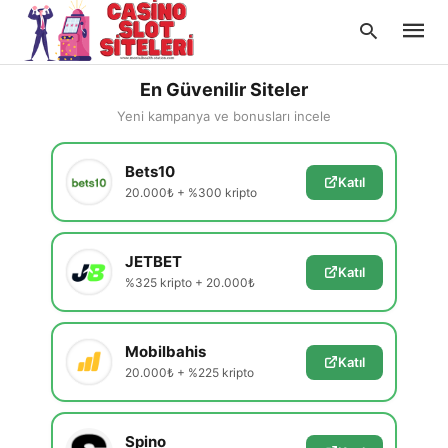
En Güvenilir Siteler
Yeni kampanya ve bonusları incele
Type
Bets10
your
Katıl
searc
20.000₺ + %300 kripto
query
and
hit
enter:
JETBET
Katıl
%325 kripto + 20.000₺
Mobilbahis
Katıl
20.000₺ + %225 kripto
Spino