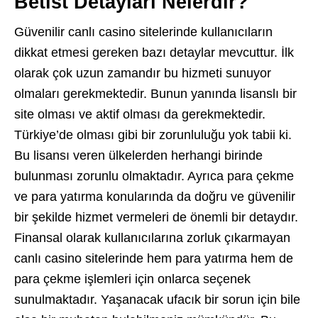
Betist Detayları Nelerdir?
Güvenilir canlı casino sitelerinde kullanıcıların
dikkat etmesi gereken bazı detaylar mevcuttur. İlk
olarak çok uzun zamandır bu hizmeti sunuyor
olmaları gerekmektedir. Bunun yanında lisanslı bir
site olması ve aktif olması da gerekmektedir.
Türkiye’de olması gibi bir zorunluluğu yok tabii ki.
Bu lisansı veren ülkelerden herhangi birinde
bulunması zorunlu olmaktadır. Ayrıca para çekme
ve para yatırma konularında da doğru ve güvenilir
bir şekilde hizmet vermeleri de önemli bir detaydır.
Finansal olarak kullanıcılarına zorluk çıkarmayan
canlı casino sitelerinde hem para yatırma hem de
para çekme işlemleri için onlarca seçenek
sunulmaktadır. Yaşanacak ufacık bir sorun için bile