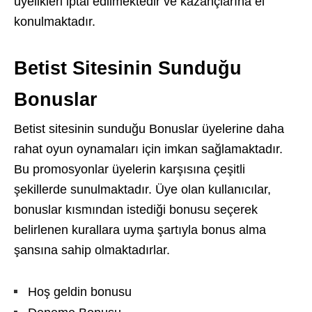
üyelikleri iptal edilmektedir ve kazançlarına el
konulmaktadır.
Betist Sitesinin Sunduğu
Bonuslar
Betist sitesinin sunduğu Bonuslar üyelerine daha
rahat oyun oynamaları için imkan sağlamaktadır.
Bu promosyonlar üyelerin karşısına çeşitli
şekillerde sunulmaktadır. Üye olan kullanıcılar,
bonuslar kısmından istediği bonusu seçerek
belirlenen kurallara uyma şartıyla bonus alma
şansına sahip olmaktadırlar.
Hoş geldin bonusu