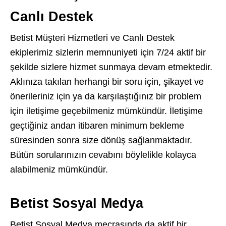
Canlı Destek
Betist Müşteri Hizmetleri ve Canlı Destek
ekiplerimiz sizlerin memnuniyeti için 7/24 aktif bir
şekilde sizlere hizmet sunmaya devam etmektedir.
Aklınıza takılan herhangi bir soru için, şikayet ve
önerileriniz için ya da karşılaştığınız bir problem
için iletişime geçebilmeniz mümkündür. İletişime
geçtiğiniz andan itibaren minimum bekleme
süresinden sonra size dönüş sağlanmaktadır.
Bütün sorularınızın cevabını böylelikle kolayca
alabilmeniz mümkündür.
Betist Sosyal Medya
Betist Sosyal Medya mecrasında da aktif bir