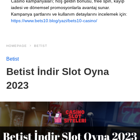
Casino kampanyaları; hoş geldin bonusu, free spin, kayıp
iadesi ve dönemsel promosyonlarla avantaj sunar.
Kampanya şartlarını ve kullanım detaylarını incelemek için:
https://www.bets10.blog/yazi/bets10-casino/
HOMEPAGE
BETIST
Betist
Betist İndir Slot Oyna
2023