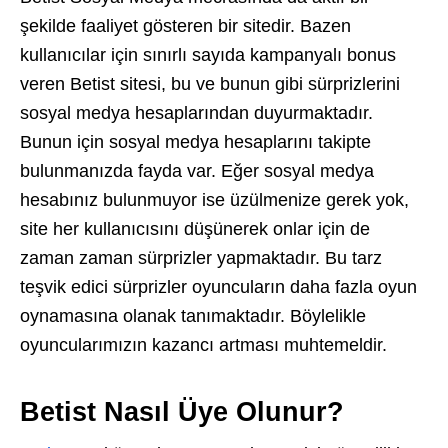
şekilde faaliyet gösteren bir sitedir. Bazen
kullanıcılar için sınırlı sayıda kampanyalı bonus
veren Betist sitesi, bu ve bunun gibi sürprizlerini
sosyal medya hesaplarından duyurmaktadır.
Bunun için sosyal medya hesaplarını takipte
bulunmanızda fayda var. Eğer sosyal medya
hesabınız bulunmuyor ise üzülmenize gerek yok,
site her kullanıcısını düşünerek onlar için de
zaman zaman sürprizler yapmaktadır. Bu tarz
teşvik edici sürprizler oyuncuların daha fazla oyun
oynamasına olanak tanımaktadır. Böylelikle
oyuncularımızın kazancı artması muhtemeldir.
Betist Nasıl Üye Olunur?