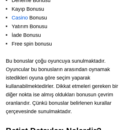
Deneme Bonusu
Kayıp Bonusu
Casino
Bonusu
Yatırım Bonusu
İade Bonusu
Free spin bonusu
Bu bonuslar çoğu oyuncuya sunulmaktadır.
Oyuncular bu bonusların arasından oynamak
istedikleri oyuna göre seçim yaparak
kullanabilmektedirler. Dikkat etmeleri gereken bir
diğer nokta ise almış oldukları bonusun çevrim
oranlarıdır. Çünkü bonuslar belirlenen kurallar
çerçevesinde sunulmaktadır.