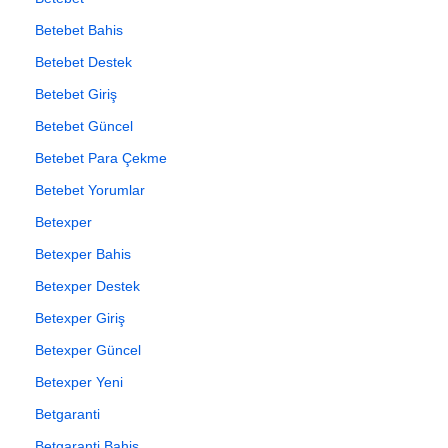
Betebet Bahis
Betebet Destek
Betebet Giriş
Betebet Güncel
Betebet Para Çekme
Betebet Yorumlar
Betexper
Betexper Bahis
Betexper Destek
Betexper Giriş
Betexper Güncel
Betexper Yeni
Betgaranti
Betgaranti Bahis