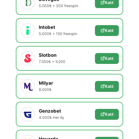
Katıl
5.000₺ + 300 freespin
Intobet
Katıl
5.000₺ + 150 freespin
Slotbon
Katıl
7.500₺ + %200
Milyar
Katıl
8.000₺
Genzobet
Katıl
4.000₺ Her Ay
Hovarda