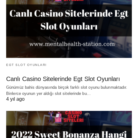
EGT SLOT OYUNLARI
Canlı Casino Sitelerinde Egt Slot Oyunları
Günümüz bahis dünyasında birçok farklı slot oyunu bulunmaktadır.
Binlerce oyunun yer aldığı slot sitelerinde bu…
4 yıl ago