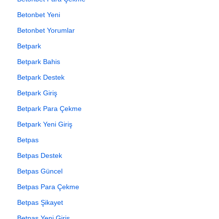
Betonbet Yeni
Betonbet Yorumlar
Betpark
Betpark Bahis
Betpark Destek
Betpark Giriş
Betpark Para Çekme
Betpark Yeni Giriş
Betpas
Betpas Destek
Betpas Güncel
Betpas Para Çekme
Betpas Şikayet
Betpas Yeni Giriş