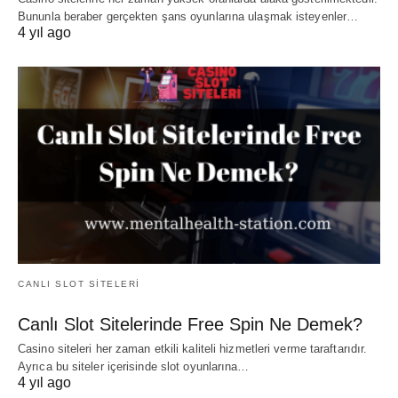
Bununla beraber gerçekten şans oyunlarına ulaşmak isteyenler…
4 yıl ago
CANLI SLOT SITELERI
Canlı Slot Sitelerinde Free Spin Ne Demek?
Casino siteleri her zaman etkili kaliteli hizmetleri verme taraftarıdır.
Ayrıca bu siteler içerisinde slot oyunlarına…
4 yıl ago