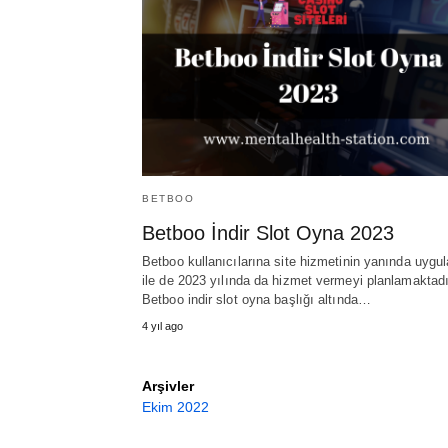
BETBOO
Betboo İndir Slot Oyna 2023
Betboo kullanıcılarına site hizmetinin yanında uygu
ile de 2023 yılında da hizmet vermeyi planlamaktadı
Betboo indir slot oyna başlığı altında…
4 yıl ago
Arşivler
Ekim 2022