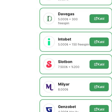
Davegas
Katıl
5.000₺ + 300
freespin
Intobet
Katıl
5.000₺ + 150 freespin
Slotbon
Katıl
7.500₺ + %200
Milyar
Katıl
8.000₺
Genzobet
Katıl
4.000₺ Her Ay