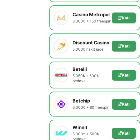
Casino Metropol
Katıl
8.000₺ + 150 freespin
Discount Casino
Katıl
5.000₺ nakit iade
Betelli
Katıl
5.050₺ + 500₺
bedava
Betchip
Katıl
6.000₺ + 80 freespin
Winnit
Katıl
5.000₺ + 500₺
bedava