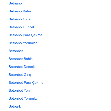
Betnano
Betnano Bahis
Betnano Giriş
Betnano Güncel
Betnano Para Çekme
Betnano Yorumlar
Betonbet
Betonbet Bahis
Betonbet Destek
Betonbet Giriş
Betonbet Para Çekme
Betonbet Yeni
Betonbet Yorumlar
Betpark