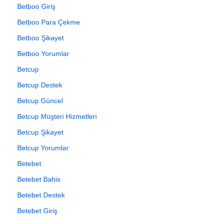
Betboo Giriş
Betboo Para Çekme
Betboo Şikayet
Betboo Yorumlar
Betcup
Betcup Destek
Betcup Güncel
Betcup Müşteri Hizmetleri
Betcup Şikayet
Betcup Yorumlar
Betebet
Betebet Bahis
Betebet Destek
Betebet Giriş