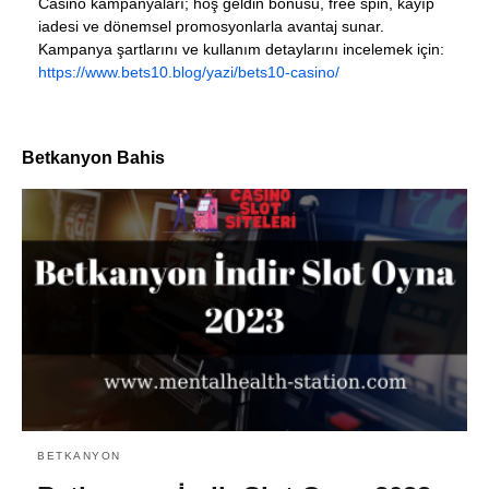
Casino kampanyaları; hoş geldin bonusu, free spin, kayıp
iadesi ve dönemsel promosyonlarla avantaj sunar.
Kampanya şartlarını ve kullanım detaylarını incelemek için:
https://www.bets10.blog/yazi/bets10-casino/
Betkanyon Bahis
BETKANYON