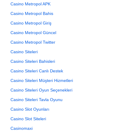
Casino Metropol APK
Casino Metropol Bahis
Casino Metropol Giriş
Casino Metropol Güncel
Casino Metropol Twitter
Casino Siteleri
Casino Siteleri Bahisleri
Casino Siteleri Canlı Destek
Casino Siteleri Müşteri Hizmetleri
Casino Siteleri Oyun Seçenekleri
Casino Siteleri Tavla Oyunu
Casino Slot Oyunları
Casino Slot Siteleri
Casinomaxi