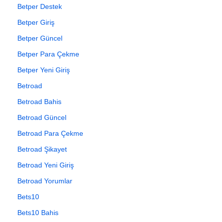
Betper Destek
Betper Giriş
Betper Güncel
Betper Para Çekme
Betper Yeni Giriş
Betroad
Betroad Bahis
Betroad Güncel
Betroad Para Çekme
Betroad Şikayet
Betroad Yeni Giriş
Betroad Yorumlar
Bets10
Bets10 Bahis