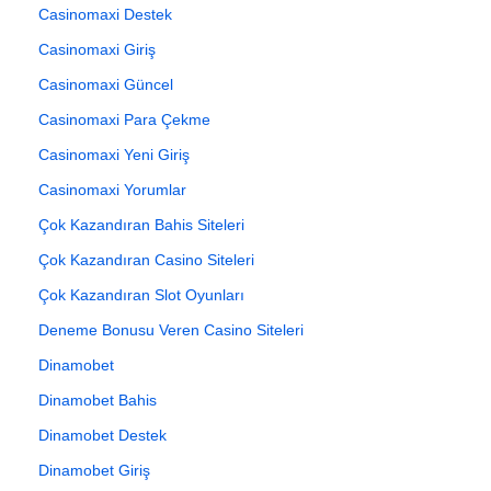
Casinomaxi Destek
Casinomaxi Giriş
Casinomaxi Güncel
Casinomaxi Para Çekme
Casinomaxi Yeni Giriş
Casinomaxi Yorumlar
Çok Kazandıran Bahis Siteleri
Çok Kazandıran Casino Siteleri
Çok Kazandıran Slot Oyunları
Deneme Bonusu Veren Casino Siteleri
Dinamobet
Dinamobet Bahis
Dinamobet Destek
Dinamobet Giriş