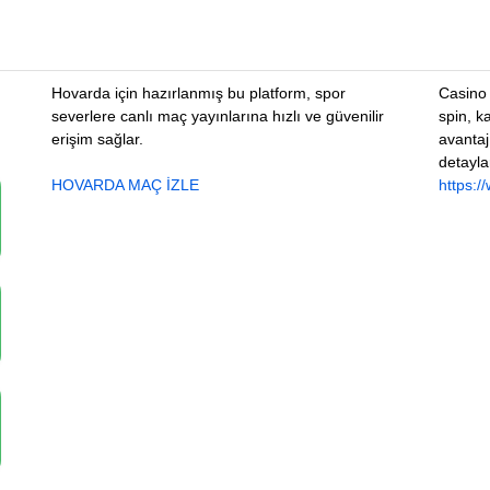
Hovarda için hazırlanmış bu platform, spor
Casino 
severlere canlı maç yayınlarına hızlı ve güvenilir
spin, k
erişim sağlar.
avantaj
detayla
HOVARDA MAÇ İZLE
https:/