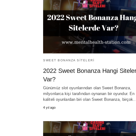
SWEET BONANZA SITELERI
2022 Sweet Bonanza Hangi Sitele
Var?
Günümüz slot oyunlarından olan Sweet Bonanza,
milyonlarca kişi tarafından oynanan bir oyundur. En
kaliteli oyunlardan biri olan Sweet Bonanza, birçok
4 yıl ago