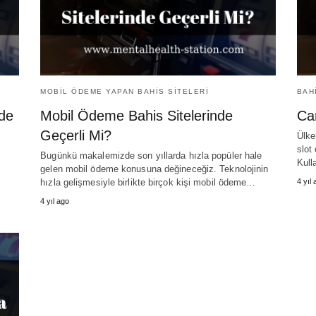
MOBIL ÖDEME YAPAN BAHIS SITELERI
BAH
rde
Mobil Ödeme Bahis Sitelerinde
Can
Geçerli Mi?
Ülke
slot
Bugünkü makalemizde son yıllarda hızla popüler hale
Kull
e
gelen mobil ödeme konusuna değineceğiz. Teknolojinin
hızla gelişmesiyle birlikte birçok kişi mobil ödeme…
4 yıl 
4 yıl ago