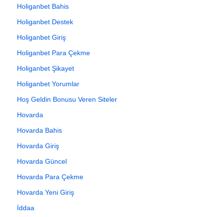
Holiganbet Bahis
Holiganbet Destek
Holiganbet Giriş
Holiganbet Para Çekme
Holiganbet Şikayet
Holiganbet Yorumlar
Hoş Geldin Bonusu Veren Siteler
Hovarda
Hovarda Bahis
Hovarda Giriş
Hovarda Güncel
Hovarda Para Çekme
Hovarda Yeni Giriş
İddaa