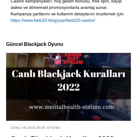
Casino kampanyaları; hoş geldin bonusu, free spin, kayıp
iadesi ve dönemsel promosyonlarla avantaj sunar.
Kampanya şartlarını ve kullanım detaylarını incelemek için:
https://www.bets10.blog/yazi/bets10-casino/
Güncel Blackjack Oyunu
CANLI BLACKJACK OYUNU