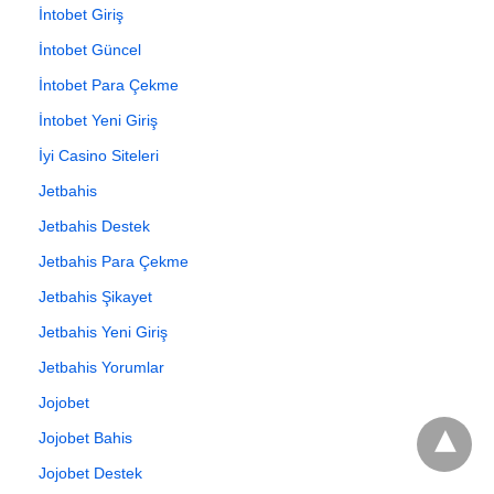
İntobet Giriş
İntobet Güncel
İntobet Para Çekme
İntobet Yeni Giriş
İyi Casino Siteleri
Jetbahis
Jetbahis Destek
Jetbahis Para Çekme
Jetbahis Şikayet
Jetbahis Yeni Giriş
Jetbahis Yorumlar
Jojobet
Jojobet Bahis
Jojobet Destek