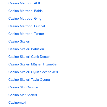
Casino Metropol APK
Casino Metropol Bahis
Casino Metropol Giriş
Casino Metropol Güncel
Casino Metropol Twitter
Casino Siteleri
Casino Siteleri Bahisleri
Casino Siteleri Canlı Destek
Casino Siteleri Müşteri Hizmetleri
Casino Siteleri Oyun Seçenekleri
Casino Siteleri Tavla Oyunu
Casino Slot Oyunları
Casino Slot Siteleri
Casinomaxi