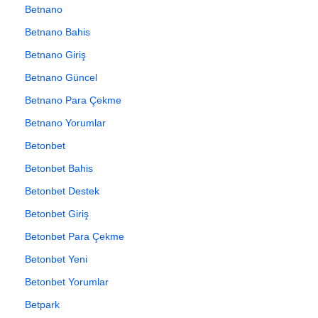
Betnano
Betnano Bahis
Betnano Giriş
Betnano Güncel
Betnano Para Çekme
Betnano Yorumlar
Betonbet
Betonbet Bahis
Betonbet Destek
Betonbet Giriş
Betonbet Para Çekme
Betonbet Yeni
Betonbet Yorumlar
Betpark