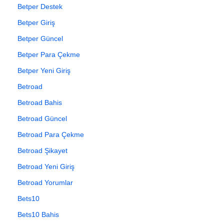
Betper Destek
Betper Giriş
Betper Güncel
Betper Para Çekme
Betper Yeni Giriş
Betroad
Betroad Bahis
Betroad Güncel
Betroad Para Çekme
Betroad Şikayet
Betroad Yeni Giriş
Betroad Yorumlar
Bets10
Bets10 Bahis