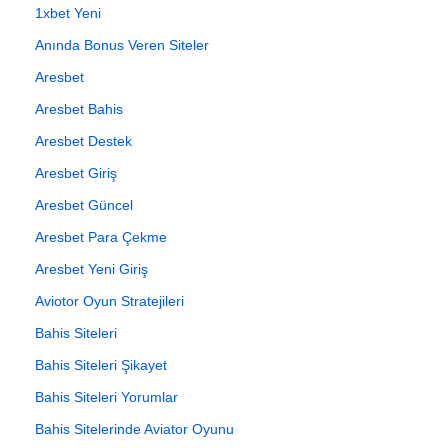
1xbet Yeni
Anında Bonus Veren Siteler
Aresbet
Aresbet Bahis
Aresbet Destek
Aresbet Giriş
Aresbet Güncel
Aresbet Para Çekme
Aresbet Yeni Giriş
Aviotor Oyun Stratejileri
Bahis Siteleri
Bahis Siteleri Şikayet
Bahis Siteleri Yorumlar
Bahis Sitelerinde Aviator Oyunu