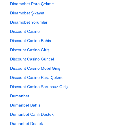
Dinamobet Para Çekme
Dinamobet Şikayet
Dinamobet Yorumlar
Discount Casino
Discount Casino Bahis
Discount Casino Giriş
Discount Casino Güncel
Discount Casino Mobil Giriş
Discount Casino Para Çekme
Discount Casino Sorunsuz Giriş
Dumanbet
Dumanbet Bahis
Dumanbet Canlı Destek
Dumanbet Destek