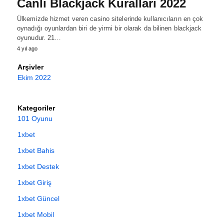
Canlı Blackjack Kuralları 2022
Ülkemizde hizmet veren casino sitelerinde kullanıcıların en çok
oynadığı oyunlardan biri de yirmi bir olarak da bilinen blackjack
oyunudur. 21…
4 yıl ago
Arşivler
Ekim 2022
Kategoriler
101 Oyunu
1xbet
1xbet Bahis
1xbet Destek
1xbet Giriş
1xbet Güncel
1xbet Mobil