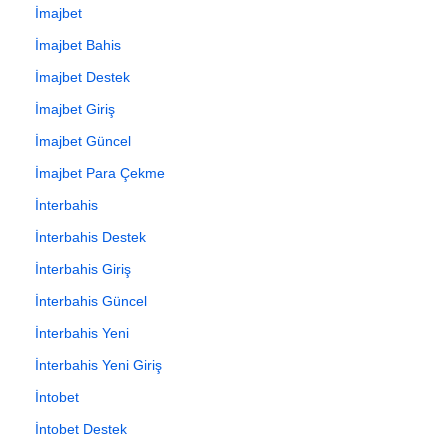
İmajbet
İmajbet Bahis
İmajbet Destek
İmajbet Giriş
İmajbet Güncel
İmajbet Para Çekme
İnterbahis
İnterbahis Destek
İnterbahis Giriş
İnterbahis Güncel
İnterbahis Yeni
İnterbahis Yeni Giriş
İntobet
İntobet Destek