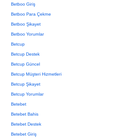
Betboo Giriş
Betboo Para Çekme
Betboo Şikayet
Betboo Yorumlar
Betcup
Betcup Destek
Betcup Güncel
Betcup Müşteri Hizmetleri
Betcup Şikayet
Betcup Yorumlar
Betebet
Betebet Bahis
Betebet Destek
Betebet Giriş