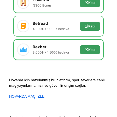
Katıl
%300 Bonus
Betroad
Katıl
4.000₺ + 1.000₺ bedava
Rexbet
Katıl
3.000₺ + 1.500₺ bedava
Hovarda için hazırlanmış bu platform, spor severlere canlı
maç yayınlarına hızlı ve güvenilir erişim sağlar.
HOVARDA MAÇ İZLE