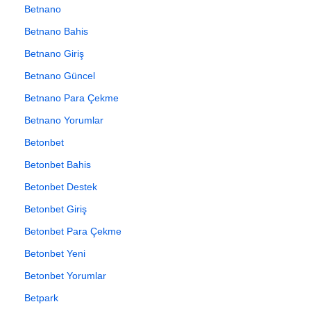
Betnano
Betnano Bahis
Betnano Giriş
Betnano Güncel
Betnano Para Çekme
Betnano Yorumlar
Betonbet
Betonbet Bahis
Betonbet Destek
Betonbet Giriş
Betonbet Para Çekme
Betonbet Yeni
Betonbet Yorumlar
Betpark