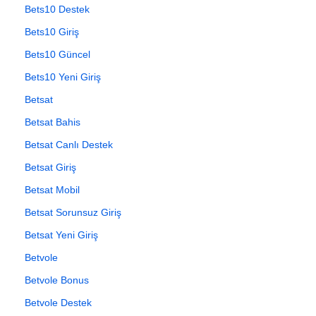
Bets10 Destek
Bets10 Giriş
Bets10 Güncel
Bets10 Yeni Giriş
Betsat
Betsat Bahis
Betsat Canlı Destek
Betsat Giriş
Betsat Mobil
Betsat Sorunsuz Giriş
Betsat Yeni Giriş
Betvole
Betvole Bonus
Betvole Destek