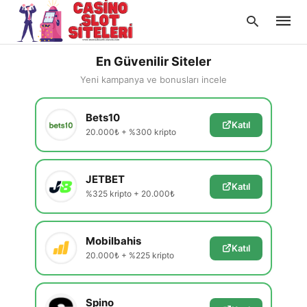
En Güvenilir Siteler
Yeni kampanya ve bonusları incele
Type
Bets10
your
Katıl
searc
20.000₺ + %300 kripto
query
and
hit
enter:
JETBET
Katıl
%325 kripto + 20.000₺
Mobilbahis
Katıl
20.000₺ + %225 kripto
Spino