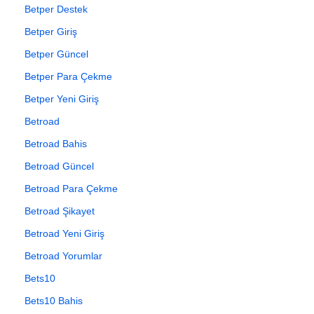
Betper Destek
Betper Giriş
Betper Güncel
Betper Para Çekme
Betper Yeni Giriş
Betroad
Betroad Bahis
Betroad Güncel
Betroad Para Çekme
Betroad Şikayet
Betroad Yeni Giriş
Betroad Yorumlar
Bets10
Bets10 Bahis