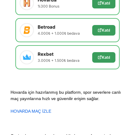
Katıl
%300 Bonus
Betroad
Katıl
4.000₺ + 1.000₺ bedava
Rexbet
Katıl
3.000₺ + 1.500₺ bedava
Hovarda için hazırlanmış bu platform, spor severlere canlı
maç yayınlarına hızlı ve güvenilir erişim sağlar.
HOVARDA MAÇ İZLE