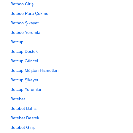
Betboo Giriş
Betboo Para Çekme
Betboo Şikayet
Betboo Yorumlar
Betcup
Betcup Destek
Betcup Güncel
Betcup Müşteri Hizmetleri
Betcup Şikayet
Betcup Yorumlar
Betebet
Betebet Bahis
Betebet Destek
Betebet Giriş