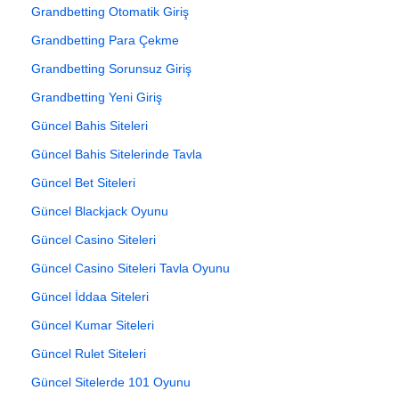
Grandbetting Otomatik Giriş
Grandbetting Para Çekme
Grandbetting Sorunsuz Giriş
Grandbetting Yeni Giriş
Güncel Bahis Siteleri
Güncel Bahis Sitelerinde Tavla
Güncel Bet Siteleri
Güncel Blackjack Oyunu
Güncel Casino Siteleri
Güncel Casino Siteleri Tavla Oyunu
Güncel İddaa Siteleri
Güncel Kumar Siteleri
Güncel Rulet Siteleri
Güncel Sitelerde 101 Oyunu