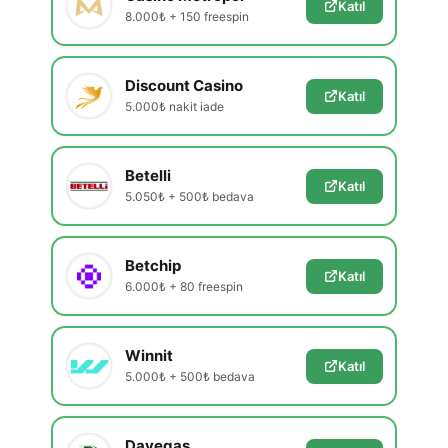
Katıl
8.000₺ + 150 freespin
Discount Casino
Katıl
5.000₺ nakit iade
Betelli
Katıl
5.050₺ + 500₺ bedava
Betchip
Katıl
6.000₺ + 80 freespin
Winnit
Katıl
5.000₺ + 500₺ bedava
Davegas