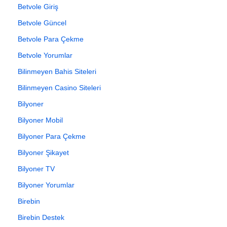
Betvole Giriş
Betvole Güncel
Betvole Para Çekme
Betvole Yorumlar
Bilinmeyen Bahis Siteleri
Bilinmeyen Casino Siteleri
Bilyoner
Bilyoner Mobil
Bilyoner Para Çekme
Bilyoner Şikayet
Bilyoner TV
Bilyoner Yorumlar
Birebin
Birebin Destek