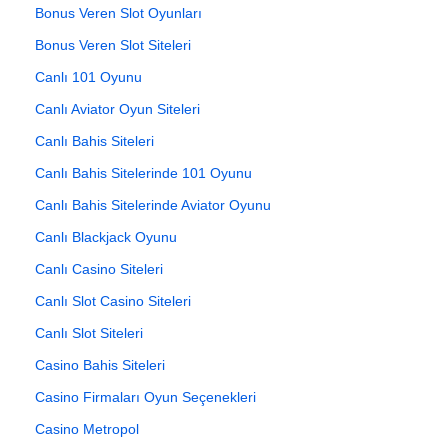
Bonus Veren Slot Oyunları
Bonus Veren Slot Siteleri
Canlı 101 Oyunu
Canlı Aviator Oyun Siteleri
Canlı Bahis Siteleri
Canlı Bahis Sitelerinde 101 Oyunu
Canlı Bahis Sitelerinde Aviator Oyunu
Canlı Blackjack Oyunu
Canlı Casino Siteleri
Canlı Slot Casino Siteleri
Canlı Slot Siteleri
Casino Bahis Siteleri
Casino Firmaları Oyun Seçenekleri
Casino Metropol