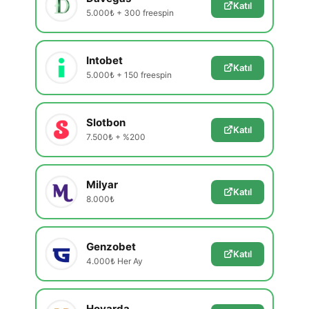
Katıl
5.000₺ + 300 freespin
Intobet
Katıl
5.000₺ + 150 freespin
Slotbon
Katıl
7.500₺ + %200
Milyar
Katıl
8.000₺
Genzobet
Katıl
4.000₺ Her Ay
Hovarda