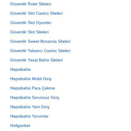
Güvenilir Rulet Siteleri
Güvenilir Slot Casino Siteleri
Güvenilir Slot Oyunları
Güvenilir Slot Siteleri
Güvenilir Sweet Bonanza Siteleri
Güvenilir Yabancı Casino Siteleri
Güvenilir Yasal Bahis Siteleri
Hepsibahis
Hepsibahis Mobil Giriş
Hepsibahis Para Çekme
Hepsibahis Sorunsuz Giriş
Hepsibahis Yeni Giriş
Hepsibahis Yorumlar
Holiganbet