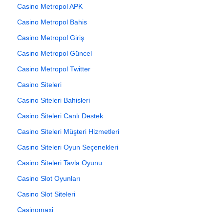
Casino Metropol APK
Casino Metropol Bahis
Casino Metropol Giriş
Casino Metropol Güncel
Casino Metropol Twitter
Casino Siteleri
Casino Siteleri Bahisleri
Casino Siteleri Canlı Destek
Casino Siteleri Müşteri Hizmetleri
Casino Siteleri Oyun Seçenekleri
Casino Siteleri Tavla Oyunu
Casino Slot Oyunları
Casino Slot Siteleri
Casinomaxi