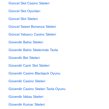
Güncel Slot Casino Siteleri
Güncel Slot Oyunları
Güncel Slot Siteleri
Güncel Sweet Bonanza Siteleri
Güncel Yabancı Casino Siteleri
Güvenilir Bahis Siteleri
Güvenilir Bahis Sitelerinde Tavla
Güvenilir Bet Siteleri
Güvenilir Canlı Slot Siteleri
Güvenilir Casino Blackjack Oyunu
Güvenilir Casino Siteleri
Güvenilir Casino Siteleri Tavla Oyunu
Güvenilir İddaa Siteleri
Güvenilir Kumar Siteleri