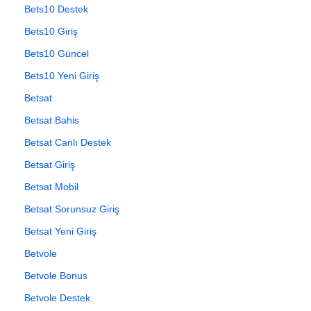
Bets10 Destek
Bets10 Giriş
Bets10 Güncel
Bets10 Yeni Giriş
Betsat
Betsat Bahis
Betsat Canlı Destek
Betsat Giriş
Betsat Mobil
Betsat Sorunsuz Giriş
Betsat Yeni Giriş
Betvole
Betvole Bonus
Betvole Destek