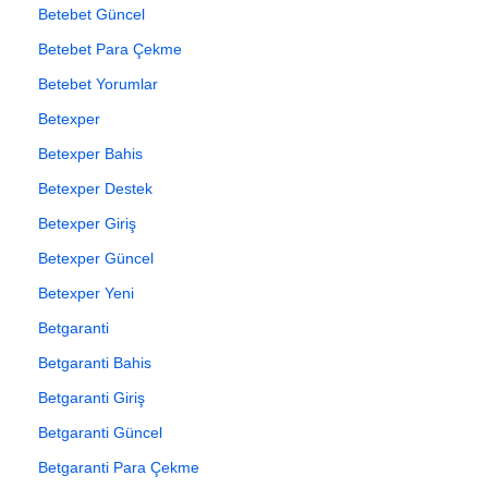
Betebet Güncel
Betebet Para Çekme
Betebet Yorumlar
Betexper
Betexper Bahis
Betexper Destek
Betexper Giriş
Betexper Güncel
Betexper Yeni
Betgaranti
Betgaranti Bahis
Betgaranti Giriş
Betgaranti Güncel
Betgaranti Para Çekme