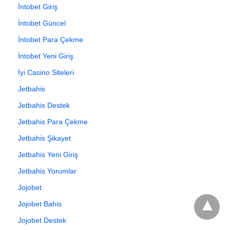
İntobet Giriş
İntobet Güncel
İntobet Para Çekme
İntobet Yeni Giriş
İyi Casino Siteleri
Jetbahis
Jetbahis Destek
Jetbahis Para Çekme
Jetbahis Şikayet
Jetbahis Yeni Giriş
Jetbahis Yorumlar
Jojobet
Jojobet Bahis
Jojobet Destek