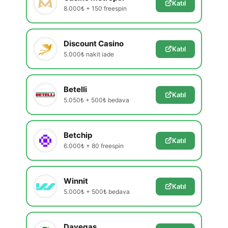
Katıl
8.000₺ + 150 freespin
Discount Casino
Katıl
5.000₺ nakit iade
Betelli
Katıl
5.050₺ + 500₺ bedava
Betchip
Katıl
6.000₺ + 80 freespin
Winnit
Katıl
5.000₺ + 500₺ bedava
Davegas