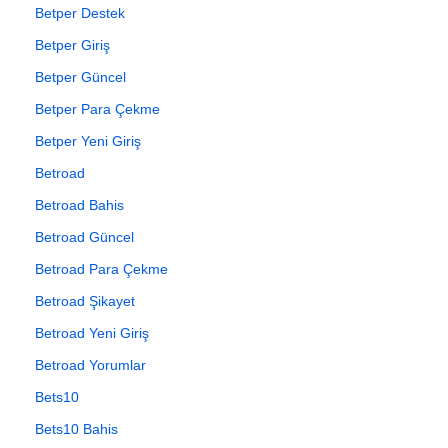
Betper Destek
Betper Giriş
Betper Güncel
Betper Para Çekme
Betper Yeni Giriş
Betroad
Betroad Bahis
Betroad Güncel
Betroad Para Çekme
Betroad Şikayet
Betroad Yeni Giriş
Betroad Yorumlar
Bets10
Bets10 Bahis