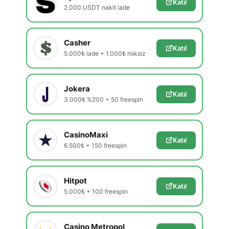
Katıl
2.000 USDT nakit iade
Casher
Katıl
5.000₺ iade + 1.000₺ risksiz
Jokera
Katıl
3.000₺ %200 + 50 freespin
CasinoMaxi
Katıl
6.500₺ + 150 freespin
Hitpot
Katıl
5.000₺ + 100 freespin
Casino Metropol