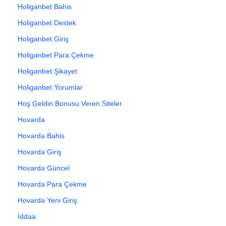
Holiganbet Bahis
Holiganbet Destek
Holiganbet Giriş
Holiganbet Para Çekme
Holiganbet Şikayet
Holiganbet Yorumlar
Hoş Geldin Bonusu Veren Siteler
Hovarda
Hovarda Bahis
Hovarda Giriş
Hovarda Güncel
Hovarda Para Çekme
Hovarda Yeni Giriş
İddaa