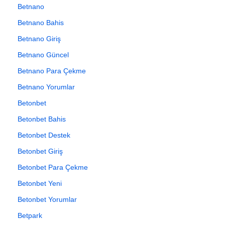
Betnano
Betnano Bahis
Betnano Giriş
Betnano Güncel
Betnano Para Çekme
Betnano Yorumlar
Betonbet
Betonbet Bahis
Betonbet Destek
Betonbet Giriş
Betonbet Para Çekme
Betonbet Yeni
Betonbet Yorumlar
Betpark