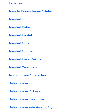
1xbet Yeni
Anında Bonus Veren Siteler
Aresbet
Aresbet Bahis
Aresbet Destek
Aresbet Giriş
Aresbet Güncel
Aresbet Para Çekme
Aresbet Yeni Giriş
Aviotor Oyun Stratejileri
Bahis Siteleri
Bahis Siteleri Şikayet
Bahis Siteleri Yorumlar
Bahis Sitelerinde Aviator Oyunu