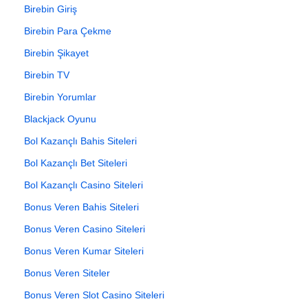
Birebin Giriş
Birebin Para Çekme
Birebin Şikayet
Birebin TV
Birebin Yorumlar
Blackjack Oyunu
Bol Kazançlı Bahis Siteleri
Bol Kazançlı Bet Siteleri
Bol Kazançlı Casino Siteleri
Bonus Veren Bahis Siteleri
Bonus Veren Casino Siteleri
Bonus Veren Kumar Siteleri
Bonus Veren Siteler
Bonus Veren Slot Casino Siteleri