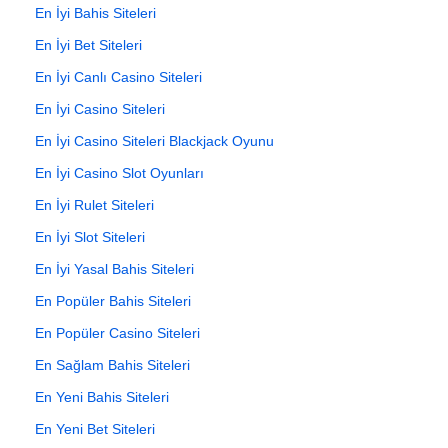
En İyi Bahis Siteleri
En İyi Bet Siteleri
En İyi Canlı Casino Siteleri
En İyi Casino Siteleri
En İyi Casino Siteleri Blackjack Oyunu
En İyi Casino Slot Oyunları
En İyi Rulet Siteleri
En İyi Slot Siteleri
En İyi Yasal Bahis Siteleri
En Popüler Bahis Siteleri
En Popüler Casino Siteleri
En Sağlam Bahis Siteleri
En Yeni Bahis Siteleri
En Yeni Bet Siteleri