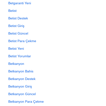
Betgaranti Yeni
Betist
Betist Destek
Betist Giriş
Betist Güncel
Betist Para Çekme
Betist Yeni
Betist Yorumlar
Betkanyon
Betkanyon Bahis
Betkanyon Destek
Betkanyon Giriş
Betkanyon Güncel
Betkanyon Para Çekme