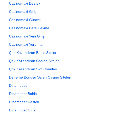
Casinomaxi Destek
Casinomaxi Giriş
Casinomaxi Güncel
Casinomaxi Para Çekme
Casinomaxi Yeni Giriş
Casinomaxi Yorumlar
Çok Kazandıran Bahis Siteleri
Çok Kazandıran Casino Siteleri
Çok Kazandıran Slot Oyunları
Deneme Bonusu Veren Casino Siteleri
Dinamobet
Dinamobet Bahis
Dinamobet Destek
Dinamobet Giriş