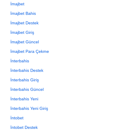
İmajbet
İmajbet Bahis
İmajbet Destek
İmajbet Giriş
İmajbet Güncel
İmajbet Para Çekme
İnterbahis
İnterbahis Destek
İnterbahis Giriş
İnterbahis Güncel
İnterbahis Yeni
İnterbahis Yeni Giriş
İntobet
İntobet Destek