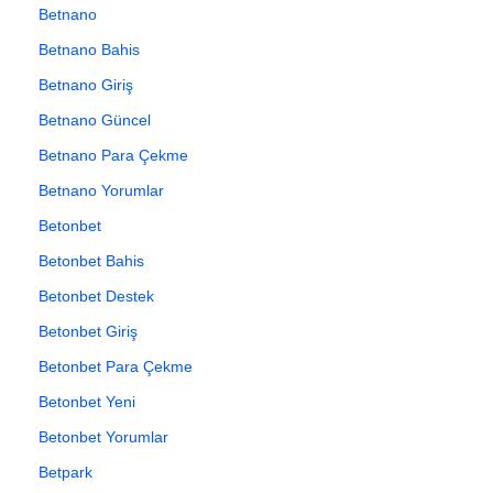
Betnano
Betnano Bahis
Betnano Giriş
Betnano Güncel
Betnano Para Çekme
Betnano Yorumlar
Betonbet
Betonbet Bahis
Betonbet Destek
Betonbet Giriş
Betonbet Para Çekme
Betonbet Yeni
Betonbet Yorumlar
Betpark