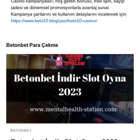
Casino kampanyaları; hoş geldin bonusu, free spin, kayıp
iadesi ve dönemsel promosyonlarla avantaj sunar.
Kampanya şartlarını ve kullanım detaylarını incelemek için:
https://www.bets10.blog/yazi/bets10-casino/
Betonbet Para Çekme
BETONBET