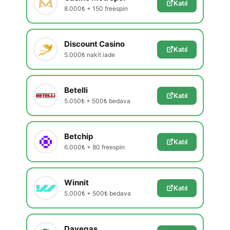
Katıl
8.000₺ + 150 freespin
Discount Casino
Katıl
5.000₺ nakit iade
Betelli
Katıl
5.050₺ + 500₺ bedava
Betchip
Katıl
6.000₺ + 80 freespin
Winnit
Katıl
5.000₺ + 500₺ bedava
Davegas