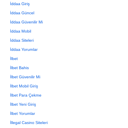
İddaa Giriş
İddaa Güncel
İddaa Güvenilir Mi
İddaa Mobil
İddaa Siteleri
İddaa Yorumlar
İlbet
İlbet Bahis
İlbet Güvenilir Mi
İlbet Mobil Giriş
İlbet Para Çekme
İlbet Yeni Giriş
İlbet Yorumlar
İllegal Casino Siteleri