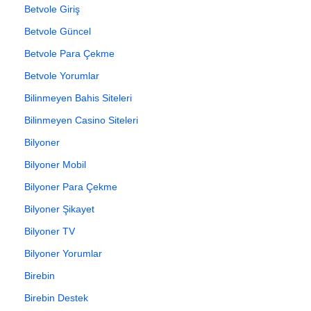
Betvole Giriş
Betvole Güncel
Betvole Para Çekme
Betvole Yorumlar
Bilinmeyen Bahis Siteleri
Bilinmeyen Casino Siteleri
Bilyoner
Bilyoner Mobil
Bilyoner Para Çekme
Bilyoner Şikayet
Bilyoner TV
Bilyoner Yorumlar
Birebin
Birebin Destek