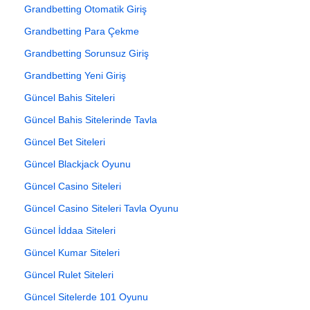
Grandbetting Otomatik Giriş
Grandbetting Para Çekme
Grandbetting Sorunsuz Giriş
Grandbetting Yeni Giriş
Güncel Bahis Siteleri
Güncel Bahis Sitelerinde Tavla
Güncel Bet Siteleri
Güncel Blackjack Oyunu
Güncel Casino Siteleri
Güncel Casino Siteleri Tavla Oyunu
Güncel İddaa Siteleri
Güncel Kumar Siteleri
Güncel Rulet Siteleri
Güncel Sitelerde 101 Oyunu