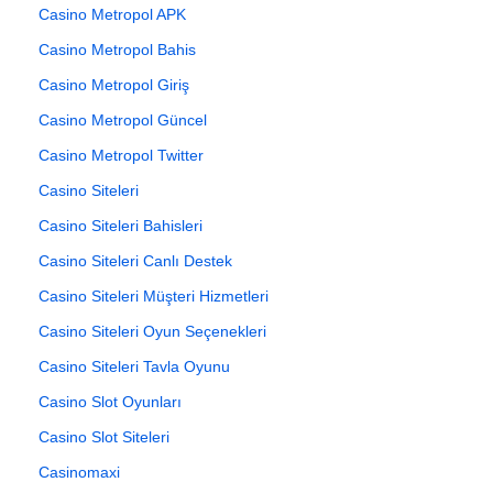
Casino Metropol APK
Casino Metropol Bahis
Casino Metropol Giriş
Casino Metropol Güncel
Casino Metropol Twitter
Casino Siteleri
Casino Siteleri Bahisleri
Casino Siteleri Canlı Destek
Casino Siteleri Müşteri Hizmetleri
Casino Siteleri Oyun Seçenekleri
Casino Siteleri Tavla Oyunu
Casino Slot Oyunları
Casino Slot Siteleri
Casinomaxi