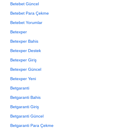
Betebet Güncel
Betebet Para Çekme
Betebet Yorumlar
Betexper
Betexper Bahis
Betexper Destek
Betexper Giriş
Betexper Güncel
Betexper Yeni
Betgaranti
Betgaranti Bahis
Betgaranti Giriş
Betgaranti Güncel
Betgaranti Para Çekme