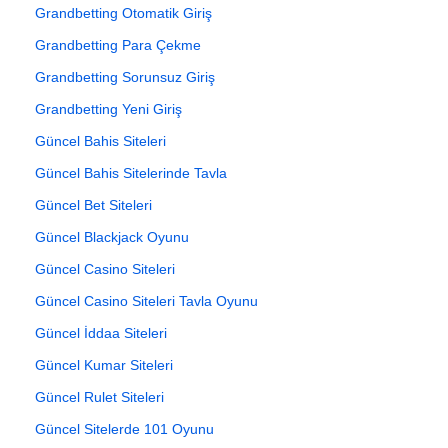
Grandbetting Otomatik Giriş
Grandbetting Para Çekme
Grandbetting Sorunsuz Giriş
Grandbetting Yeni Giriş
Güncel Bahis Siteleri
Güncel Bahis Sitelerinde Tavla
Güncel Bet Siteleri
Güncel Blackjack Oyunu
Güncel Casino Siteleri
Güncel Casino Siteleri Tavla Oyunu
Güncel İddaa Siteleri
Güncel Kumar Siteleri
Güncel Rulet Siteleri
Güncel Sitelerde 101 Oyunu