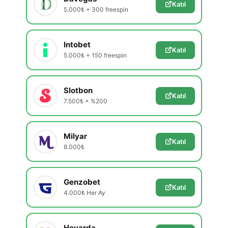
Katıl
5.000₺ + 300 freespin
Intobet
Katıl
5.000₺ + 150 freespin
Slotbon
Katıl
7.500₺ + %200
Milyar
Katıl
8.000₺
Genzobet
Katıl
4.000₺ Her Ay
Hovarda