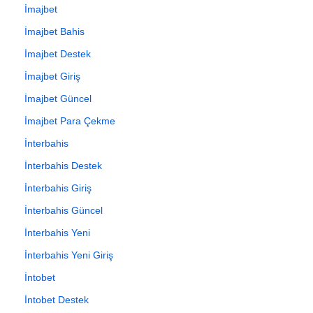
İmajbet
İmajbet Bahis
İmajbet Destek
İmajbet Giriş
İmajbet Güncel
İmajbet Para Çekme
İnterbahis
İnterbahis Destek
İnterbahis Giriş
İnterbahis Güncel
İnterbahis Yeni
İnterbahis Yeni Giriş
İntobet
İntobet Destek