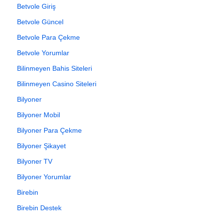
Betvole Giriş
Betvole Güncel
Betvole Para Çekme
Betvole Yorumlar
Bilinmeyen Bahis Siteleri
Bilinmeyen Casino Siteleri
Bilyoner
Bilyoner Mobil
Bilyoner Para Çekme
Bilyoner Şikayet
Bilyoner TV
Bilyoner Yorumlar
Birebin
Birebin Destek