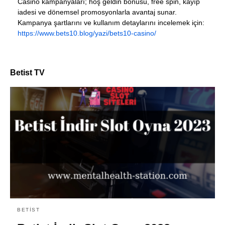
Casino kampanyaları; hoş geldin bonusu, free spin, kayıp
iadesi ve dönemsel promosyonlarla avantaj sunar.
Kampanya şartlarını ve kullanım detaylarını incelemek için:
https://www.bets10.blog/yazi/bets10-casino/
Betist TV
BETIST