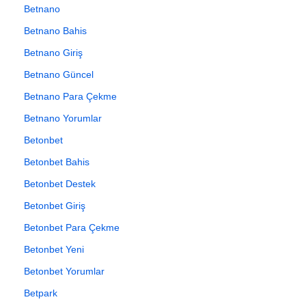
Betnano
Betnano Bahis
Betnano Giriş
Betnano Güncel
Betnano Para Çekme
Betnano Yorumlar
Betonbet
Betonbet Bahis
Betonbet Destek
Betonbet Giriş
Betonbet Para Çekme
Betonbet Yeni
Betonbet Yorumlar
Betpark