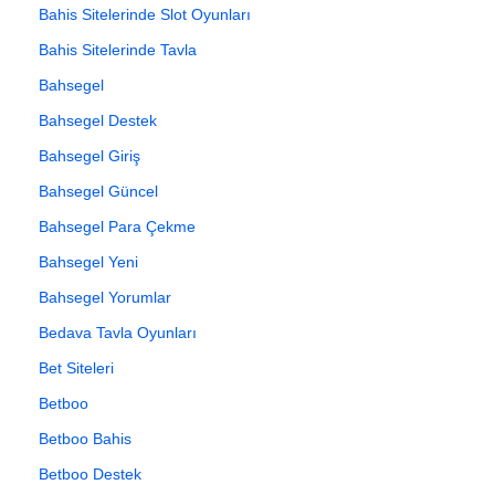
Bahis Sitelerinde Slot Oyunları
Bahis Sitelerinde Tavla
Bahsegel
Bahsegel Destek
Bahsegel Giriş
Bahsegel Güncel
Bahsegel Para Çekme
Bahsegel Yeni
Bahsegel Yorumlar
Bedava Tavla Oyunları
Bet Siteleri
Betboo
Betboo Bahis
Betboo Destek