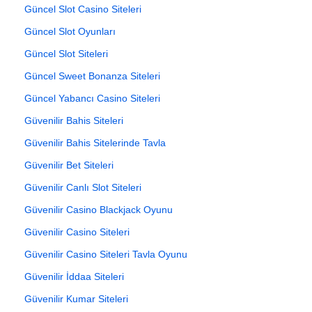
Güncel Slot Casino Siteleri
Güncel Slot Oyunları
Güncel Slot Siteleri
Güncel Sweet Bonanza Siteleri
Güncel Yabancı Casino Siteleri
Güvenilir Bahis Siteleri
Güvenilir Bahis Sitelerinde Tavla
Güvenilir Bet Siteleri
Güvenilir Canlı Slot Siteleri
Güvenilir Casino Blackjack Oyunu
Güvenilir Casino Siteleri
Güvenilir Casino Siteleri Tavla Oyunu
Güvenilir İddaa Siteleri
Güvenilir Kumar Siteleri