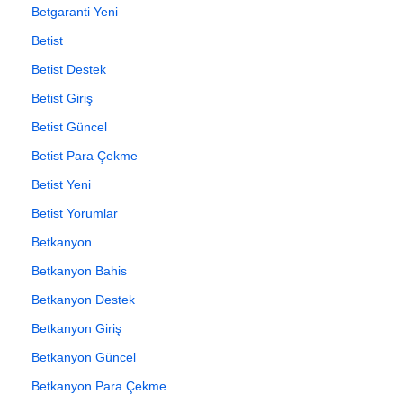
Betgaranti Yeni
Betist
Betist Destek
Betist Giriş
Betist Güncel
Betist Para Çekme
Betist Yeni
Betist Yorumlar
Betkanyon
Betkanyon Bahis
Betkanyon Destek
Betkanyon Giriş
Betkanyon Güncel
Betkanyon Para Çekme