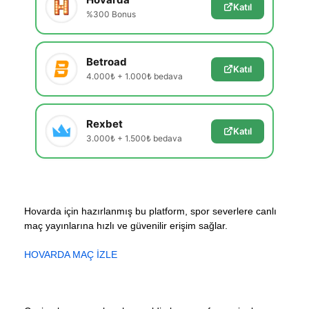
Katıl
%300 Bonus
Betroad
Katıl
4.000₺ + 1.000₺ bedava
Rexbet
Katıl
3.000₺ + 1.500₺ bedava
Hovarda için hazırlanmış bu platform, spor severlere canlı
maç yayınlarına hızlı ve güvenilir erişim sağlar.
HOVARDA MAÇ İZLE