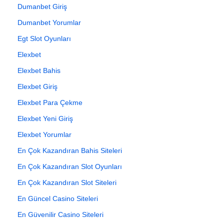
Dumanbet Giriş
Dumanbet Yorumlar
Egt Slot Oyunları
Elexbet
Elexbet Bahis
Elexbet Giriş
Elexbet Para Çekme
Elexbet Yeni Giriş
Elexbet Yorumlar
En Çok Kazandıran Bahis Siteleri
En Çok Kazandıran Slot Oyunları
En Çok Kazandıran Slot Siteleri
En Güncel Casino Siteleri
En Güvenilir Casino Siteleri