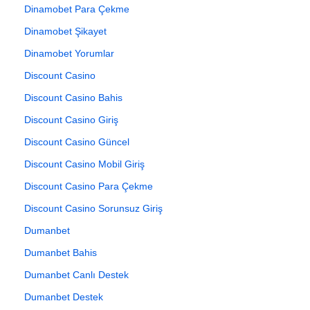
Dinamobet Para Çekme
Dinamobet Şikayet
Dinamobet Yorumlar
Discount Casino
Discount Casino Bahis
Discount Casino Giriş
Discount Casino Güncel
Discount Casino Mobil Giriş
Discount Casino Para Çekme
Discount Casino Sorunsuz Giriş
Dumanbet
Dumanbet Bahis
Dumanbet Canlı Destek
Dumanbet Destek