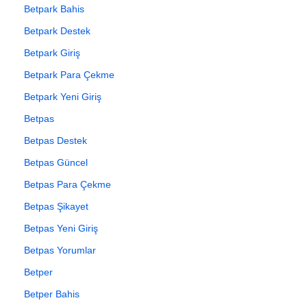
Betpark Bahis
Betpark Destek
Betpark Giriş
Betpark Para Çekme
Betpark Yeni Giriş
Betpas
Betpas Destek
Betpas Güncel
Betpas Para Çekme
Betpas Şikayet
Betpas Yeni Giriş
Betpas Yorumlar
Betper
Betper Bahis