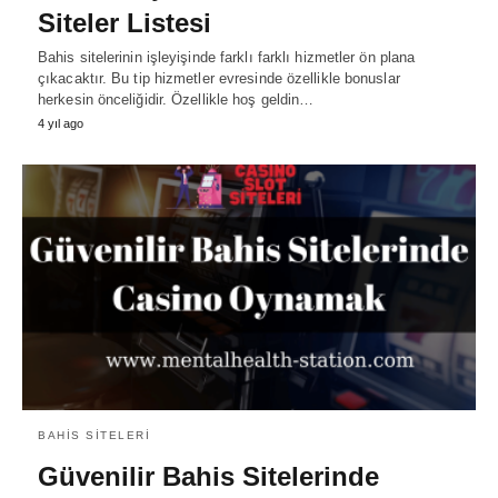
Siteler Listesi
Bahis sitelerinin işleyişinde farklı farklı hizmetler ön plana
çıkacaktır. Bu tip hizmetler evresinde özellikle bonuslar
herkesin önceliğidir. Özellikle hoş geldin…
4 yıl ago
BAHIS SITELERI
Güvenilir Bahis Sitelerinde