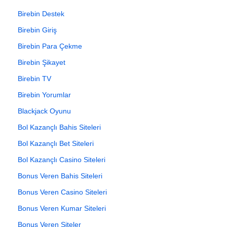
Birebin Destek
Birebin Giriş
Birebin Para Çekme
Birebin Şikayet
Birebin TV
Birebin Yorumlar
Blackjack Oyunu
Bol Kazançlı Bahis Siteleri
Bol Kazançlı Bet Siteleri
Bol Kazançlı Casino Siteleri
Bonus Veren Bahis Siteleri
Bonus Veren Casino Siteleri
Bonus Veren Kumar Siteleri
Bonus Veren Siteler