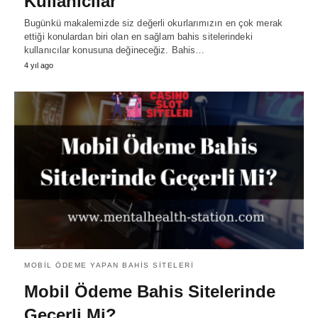
Kullanıcılar
Bugünkü makalemizde siz değerli okurlarımızın en çok merak
ettiği konulardan biri olan en sağlam bahis sitelerindeki
kullanıcılar konusuna değineceğiz. Bahis…
4 yıl ago
MOBIL ÖDEME YAPAN BAHIS SITELERI
Mobil Ödeme Bahis Sitelerinde
Geçerli Mi?