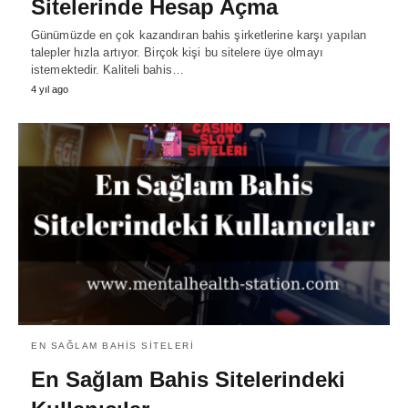
Sitelerinde Hesap Açma
Günümüzde en çok kazandıran bahis şirketlerine karşı yapılan
talepler hızla artıyor. Birçok kişi bu sitelere üye olmayı
istemektedir. Kaliteli bahis…
4 yıl ago
EN SAĞLAM BAHIS SITELERI
En Sağlam Bahis Sitelerindeki