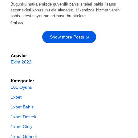
Bugünkü makalemizde güvenilir bahis siteleri bahis lisansı
seçenekleri konusunu ele alacağız. Ülkemizde hizmet veren
bahis sitesi sayısının artması, bu sitelere…
4 yıl ago
Show more Posts
Arşivler
Ekim 2022
Kategoriler
101 Oyunu
1xbet
1xbet Bahis
1xbet Destek
1xbet Giriş
1xbet Güncel