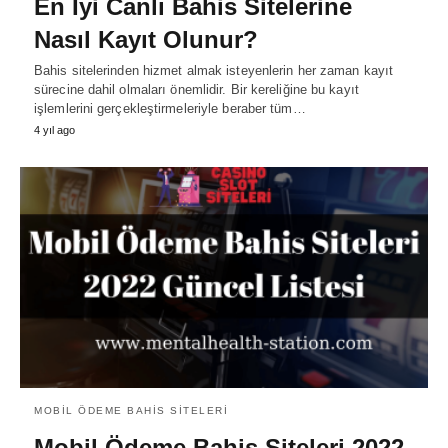
En İyi Canlı Bahis Sitelerine
Nasıl Kayıt Olunur?
Bahis sitelerinden hizmet almak isteyenlerin her zaman kayıt
sürecine dahil olmaları önemlidir. Bir kereliğine bu kayıt
işlemlerini gerçekleştirmeleriyle beraber tüm…
4 yıl ago
MOBIL ÖDEME BAHIS SITELERI
Mobil Ödeme Bahis Siteleri 2022