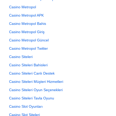
Casino Metropol
Casino Metropol APK
Casino Metropol Bahis
Casino Metropol Giriş
Casino Metropol Güncel
Casino Metropol Twitter
Casino Siteleri
Casino Siteleri Bahisleri
Casino Siteleri Canlı Destek
Casino Siteleri Müşteri Hizmetleri
Casino Siteleri Oyun Seçenekleri
Casino Siteleri Tavla Oyunu
Casino Slot Oyunları
Casino Slot Siteleri