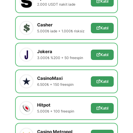
Katıl
2.000 USDT nakit iade
Casher
Katıl
5.000₺ iade + 1.000₺ risksiz
Jokera
Katıl
3.000₺ %200 + 50 freespin
CasinoMaxi
Katıl
6.500₺ + 150 freespin
Hitpot
Katıl
5.000₺ + 100 freespin
Casino Metropol