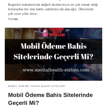
Bugünkü makalemizde değerli okurlarımızın en çok merak ettiği
konulardan biri olan bahis sektörünü ele alacağız. Ülkemizde
çok uzun yıllar önce…
4 yıl ago
MOBIL ÖDEME YAPAN BAHIS SITELERI
Mobil Ödeme Bahis Sitelerinde
Geçerli Mi?