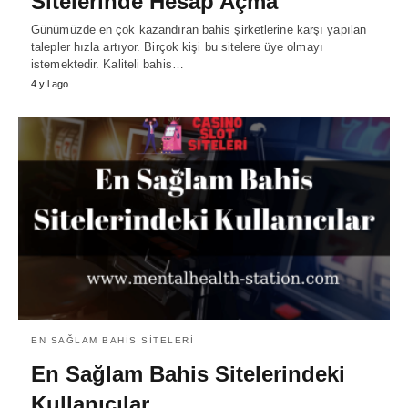
Sitelerinde Hesap Açma
Günümüzde en çok kazandıran bahis şirketlerine karşı yapılan
talepler hızla artıyor. Birçok kişi bu sitelere üye olmayı
istemektedir. Kaliteli bahis…
4 yıl ago
EN SAĞLAM BAHIS SITELERI
En Sağlam Bahis Sitelerindeki
Kullanıcılar