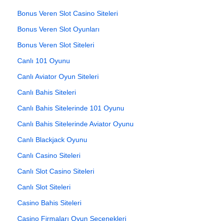
Bonus Veren Slot Casino Siteleri
Bonus Veren Slot Oyunları
Bonus Veren Slot Siteleri
Canlı 101 Oyunu
Canlı Aviator Oyun Siteleri
Canlı Bahis Siteleri
Canlı Bahis Sitelerinde 101 Oyunu
Canlı Bahis Sitelerinde Aviator Oyunu
Canlı Blackjack Oyunu
Canlı Casino Siteleri
Canlı Slot Casino Siteleri
Canlı Slot Siteleri
Casino Bahis Siteleri
Casino Firmaları Oyun Seçenekleri