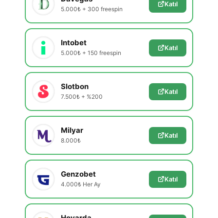
Katıl
5.000₺ + 300 freespin
Intobet
Katıl
5.000₺ + 150 freespin
Slotbon
Katıl
7.500₺ + %200
Milyar
Katıl
8.000₺
Genzobet
Katıl
4.000₺ Her Ay
Hovarda