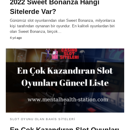
2022 Sweet Bonanza Hangi
Sitelerde Var?
Günümüz slot oyunlarından olan Sweet Bonanza, milyonlarca
kişi tarafından oynanan bir oyundur. En kaliteli oyunlardan biri
olan Sweet Bonanza, birçok…
4 yıl ago
SLOT OYUNU OLAN BAHIS SITELERI
En Çok Kazandıran Slot Oyunları