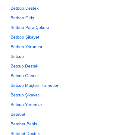
Betboo Destek
Betboo Giriş
Betboo Para Çekme
Betboo Şikayet
Betboo Yorumlar
Betcup
Betcup Destek
Betcup Güncel
Betcup Müşteri Hizmetleri
Betcup Şikayet
Betcup Yorumlar
Betebet
Betebet Bahis
Betebet Destek