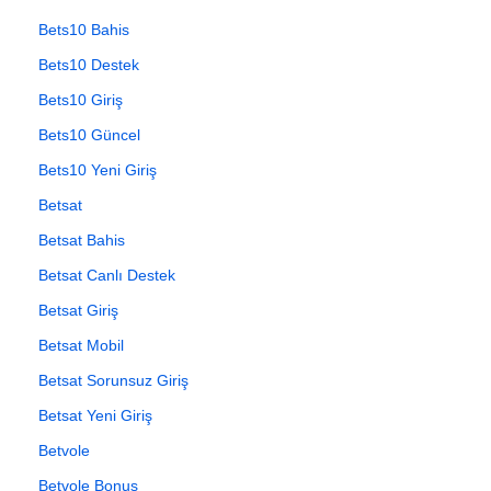
Bets10 Bahis
Bets10 Destek
Bets10 Giriş
Bets10 Güncel
Bets10 Yeni Giriş
Betsat
Betsat Bahis
Betsat Canlı Destek
Betsat Giriş
Betsat Mobil
Betsat Sorunsuz Giriş
Betsat Yeni Giriş
Betvole
Betvole Bonus