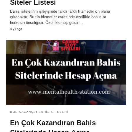
Siteler Listesi
Bahis sitelerinin işleyişinde farklı farklı hizmetler ön plana
çıkacaktır. Bu tip hizmetler evresinde özellikle bonuslar
herkesin önceliğidir. Özellikle hoş geldin…
4 yıl ago
BOL KAZANÇLI BAHIS SITELERI
En Çok Kazandıran Bahis