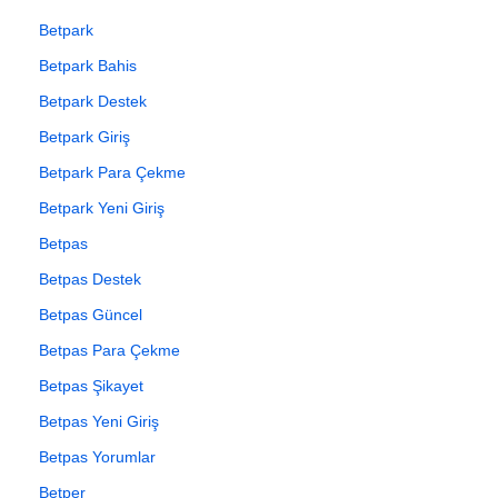
Betpark
Betpark Bahis
Betpark Destek
Betpark Giriş
Betpark Para Çekme
Betpark Yeni Giriş
Betpas
Betpas Destek
Betpas Güncel
Betpas Para Çekme
Betpas Şikayet
Betpas Yeni Giriş
Betpas Yorumlar
Betper