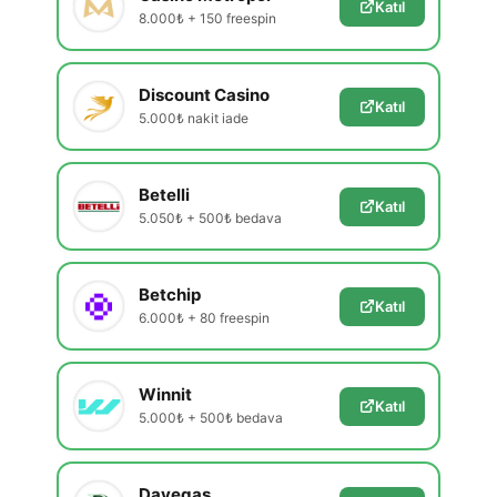
Katıl
8.000₺ + 150 freespin
Discount Casino
Katıl
5.000₺ nakit iade
Betelli
Katıl
5.050₺ + 500₺ bedava
Betchip
Katıl
6.000₺ + 80 freespin
Winnit
Katıl
5.000₺ + 500₺ bedava
Davegas