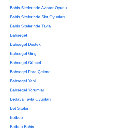
Bahis Sitelerinde Aviator Oyunu
Bahis Sitelerinde Slot Oyunları
Bahis Sitelerinde Tavla
Bahsegel
Bahsegel Destek
Bahsegel Giriş
Bahsegel Güncel
Bahsegel Para Çekme
Bahsegel Yeni
Bahsegel Yorumlar
Bedava Tavla Oyunları
Bet Siteleri
Betboo
Betboo Bahis