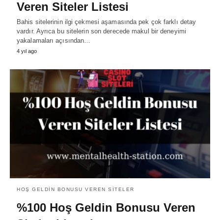
Veren Siteler Listesi
Bahis sitelerinin ilgi çekmesi aşamasında pek çok farklı detay
vardır. Ayrıca bu sitelerin son derecede makul bir deneyimi
yakalamaları açısından…
4 yıl ago
HOŞ GELDIN BONUSU VEREN SITELER
%100 Hoş Geldin Bonusu Veren