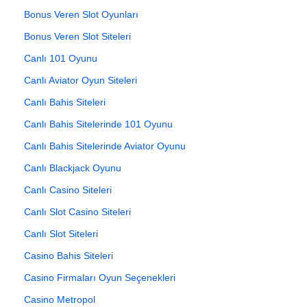
Bonus Veren Slot Oyunları
Bonus Veren Slot Siteleri
Canlı 101 Oyunu
Canlı Aviator Oyun Siteleri
Canlı Bahis Siteleri
Canlı Bahis Sitelerinde 101 Oyunu
Canlı Bahis Sitelerinde Aviator Oyunu
Canlı Blackjack Oyunu
Canlı Casino Siteleri
Canlı Slot Casino Siteleri
Canlı Slot Siteleri
Casino Bahis Siteleri
Casino Firmaları Oyun Seçenekleri
Casino Metropol