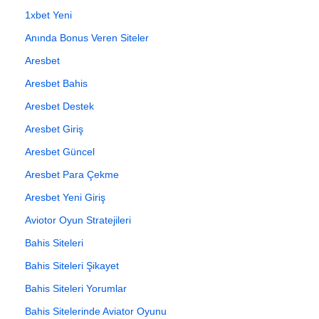
1xbet Yeni
Anında Bonus Veren Siteler
Aresbet
Aresbet Bahis
Aresbet Destek
Aresbet Giriş
Aresbet Güncel
Aresbet Para Çekme
Aresbet Yeni Giriş
Aviotor Oyun Stratejileri
Bahis Siteleri
Bahis Siteleri Şikayet
Bahis Siteleri Yorumlar
Bahis Sitelerinde Aviator Oyunu