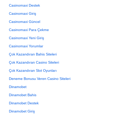
Casinomaxi Destek
Casinomaxi Giriş
Casinomaxi Güncel
Casinomaxi Para Çekme
Casinomaxi Yeni Giriş
Casinomaxi Yorumlar
Çok Kazandıran Bahis Siteleri
Çok Kazandıran Casino Siteleri
Çok Kazandıran Slot Oyunları
Deneme Bonusu Veren Casino Siteleri
Dinamobet
Dinamobet Bahis
Dinamobet Destek
Dinamobet Giriş