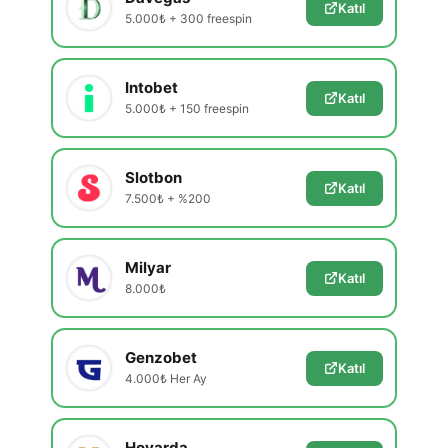
Katıl
5.000₺ + 300 freespin
Intobet
Katıl
5.000₺ + 150 freespin
Slotbon
Katıl
7.500₺ + %200
Milyar
Katıl
8.000₺
Genzobet
Katıl
4.000₺ Her Ay
Hovarda