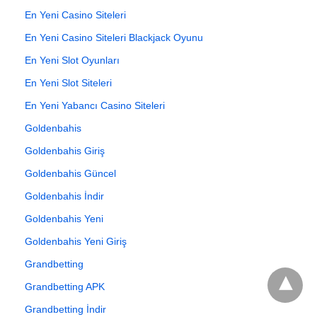
En Yeni Casino Siteleri
En Yeni Casino Siteleri Blackjack Oyunu
En Yeni Slot Oyunları
En Yeni Slot Siteleri
En Yeni Yabancı Casino Siteleri
Goldenbahis
Goldenbahis Giriş
Goldenbahis Güncel
Goldenbahis İndir
Goldenbahis Yeni
Goldenbahis Yeni Giriş
Grandbetting
Grandbetting APK
Grandbetting İndir