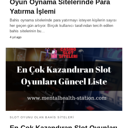
Oyun Oynama Sitelerinde Para
Yatırma İşlemi
Bahis oynama sitelerinde para yatırmayı isteyen kişilerin sayısı
her geçen gün artıyor. Birçok kullanıcı tarafından tercih edilen
bahis sitelerinin bu…
4 yıl ago
SLOT OYUNU OLAN BAHIS SITELERI
En Çok Kazandıran Slot Oyunları