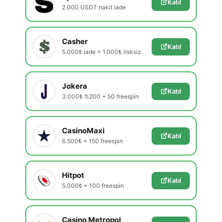
Katıl
2.000 USDT nakit iade
Casher
Katıl
5.000₺ iade + 1.000₺ risksiz
Jokera
Katıl
3.000₺ %200 + 50 freespin
CasinoMaxi
Katıl
6.500₺ + 150 freespin
Hitpot
Katıl
5.000₺ + 100 freespin
Casino Metropol