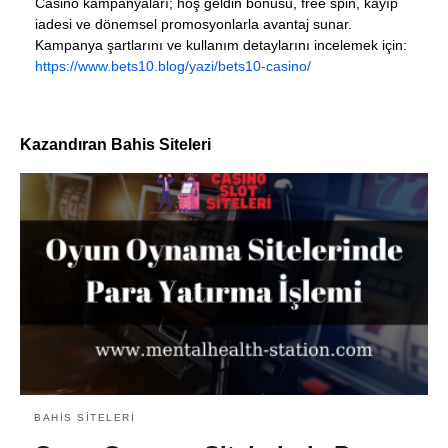
Casino kampanyaları; hoş geldin bonusu, free spin, kayıp
iadesi ve dönemsel promosyonlarla avantaj sunar.
Kampanya şartlarını ve kullanım detaylarını incelemek için:
https://www.bets10.blog/yazi/bets10-casino/
Kazandıran Bahis Siteleri
BAHIS SITELERI