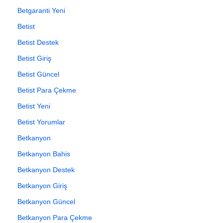
Betgaranti Yeni
Betist
Betist Destek
Betist Giriş
Betist Güncel
Betist Para Çekme
Betist Yeni
Betist Yorumlar
Betkanyon
Betkanyon Bahis
Betkanyon Destek
Betkanyon Giriş
Betkanyon Güncel
Betkanyon Para Çekme