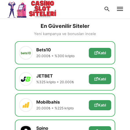
En Güvenilir Siteler
Yeni kampanya ve bonusları incele
Type
Bets10
your
Katıl
searc
20.000₺ + %300 kripto
query
and
hit
enter:
JETBET
Katıl
%325 kripto + 20.000₺
Mobilbahis
Katıl
20.000₺ + %225 kripto
Spino