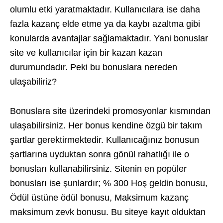
olumlu etki yaratmaktadır. Kullanıcılara ise daha
fazla kazanç elde etme ya da kaybı azaltma gibi
konularda avantajlar sağlamaktadır. Yani bonuslar
site ve kullanıcılar için bir kazan kazan
durumundadır. Peki bu bonuslara nereden
ulaşabiliriz?
Bonuslara site üzerindeki promosyonlar kısmından
ulaşabilirsiniz. Her bonus kendine özgü bir takım
şartlar gerektirmektedir. Kullanıcağınız bonusun
şartlarına uyduktan sonra gönül rahatlığı ile o
bonusları kullanabilirsiniz. Sitenin en popüler
bonusları ise şunlardır; % 300 Hoş geldin bonusu,
Ödül üstüne ödül bonusu, Maksimum kazanç
maksimum zevk bonusu. Bu siteye kayıt olduktan