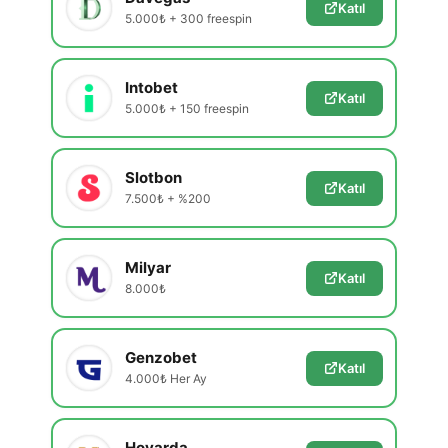
Katıl
5.000₺ + 300 freespin
Intobet
Katıl
5.000₺ + 150 freespin
Slotbon
Katıl
7.500₺ + %200
Milyar
Katıl
8.000₺
Genzobet
Katıl
4.000₺ Her Ay
Hovarda