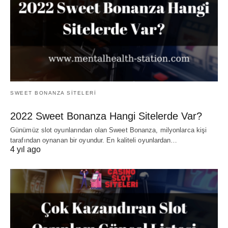
SWEET BONANZA SITELERI
2022 Sweet Bonanza Hangi Sitelerde Var?
Günümüz slot oyunlarından olan Sweet Bonanza, milyonlarca kişi
tarafından oynanan bir oyundur. En kaliteli oyunlardan…
4 yıl ago