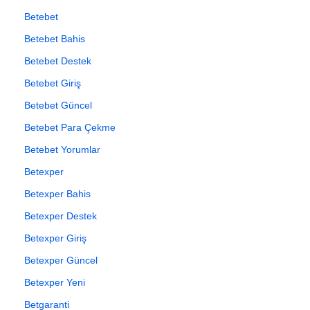
Betebet
Betebet Bahis
Betebet Destek
Betebet Giriş
Betebet Güncel
Betebet Para Çekme
Betebet Yorumlar
Betexper
Betexper Bahis
Betexper Destek
Betexper Giriş
Betexper Güncel
Betexper Yeni
Betgaranti