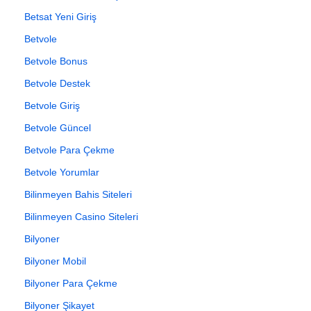
Betsat Yeni Giriş
Betvole
Betvole Bonus
Betvole Destek
Betvole Giriş
Betvole Güncel
Betvole Para Çekme
Betvole Yorumlar
Bilinmeyen Bahis Siteleri
Bilinmeyen Casino Siteleri
Bilyoner
Bilyoner Mobil
Bilyoner Para Çekme
Bilyoner Şikayet