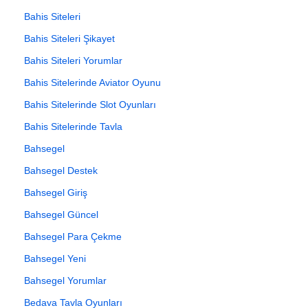
Bahis Siteleri
Bahis Siteleri Şikayet
Bahis Siteleri Yorumlar
Bahis Sitelerinde Aviator Oyunu
Bahis Sitelerinde Slot Oyunları
Bahis Sitelerinde Tavla
Bahsegel
Bahsegel Destek
Bahsegel Giriş
Bahsegel Güncel
Bahsegel Para Çekme
Bahsegel Yeni
Bahsegel Yorumlar
Bedava Tavla Oyunları