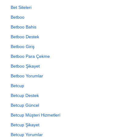
Bet Siteleri
Betboo
Betboo Bahis
Betboo Destek
Betboo Giriş
Betboo Para Çekme
Betboo Şikayet
Betboo Yorumlar
Betcup
Betcup Destek
Betcup Güncel
Betcup Müşteri Hizmetleri
Betcup Şikayet
Betcup Yorumlar