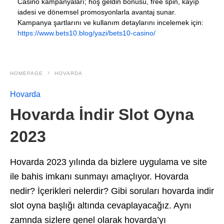
Casino kampanyaları; hoş geldin bonusu, free spin, kayıp
iadesi ve dönemsel promosyonlarla avantaj sunar.
Kampanya şartlarını ve kullanım detaylarını incelemek için:
https://www.bets10.blog/yazi/bets10-casino/
HOMEPAGE
HOVARDA
Hovarda
Hovarda İndir Slot Oyna
2023
Hovarda 2023 yılında da bizlere uygulama ve site
ile bahis imkanı sunmayı amaçlıyor. Hovarda
nedir? İçerikleri nelerdir? Gibi soruları hovarda indir
slot oyna başlığı altında cevaplayacağız. Aynı
zamnda sizlere genel olarak hovarda’yı