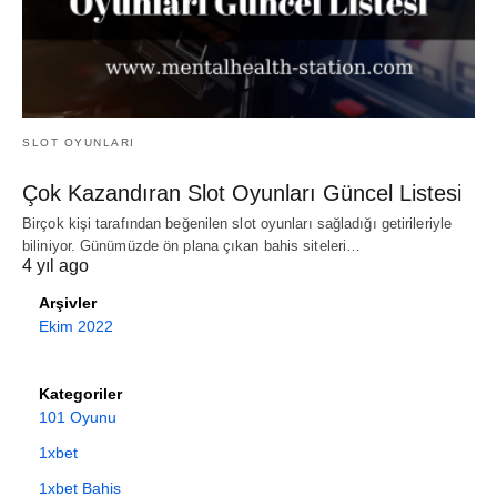
SLOT OYUNLARI
Çok Kazandıran Slot Oyunları Güncel Listesi
Birçok kişi tarafından beğenilen slot oyunları sağladığı getirileriyle
biliniyor. Günümüzde ön plana çıkan bahis siteleri…
4 yıl ago
Arşivler
Ekim 2022
Kategoriler
101 Oyunu
1xbet
1xbet Bahis