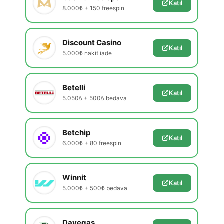
Katıl
8.000₺ + 150 freespin
Discount Casino
Katıl
5.000₺ nakit iade
Betelli
Katıl
5.050₺ + 500₺ bedava
Betchip
Katıl
6.000₺ + 80 freespin
Winnit
Katıl
5.000₺ + 500₺ bedava
Davegas