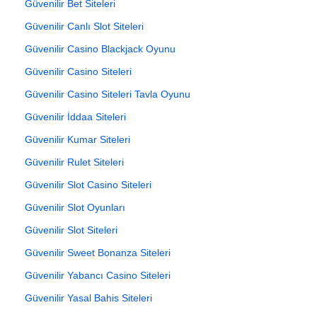
Güvenilir Bet Siteleri
Güvenilir Canlı Slot Siteleri
Güvenilir Casino Blackjack Oyunu
Güvenilir Casino Siteleri
Güvenilir Casino Siteleri Tavla Oyunu
Güvenilir İddaa Siteleri
Güvenilir Kumar Siteleri
Güvenilir Rulet Siteleri
Güvenilir Slot Casino Siteleri
Güvenilir Slot Oyunları
Güvenilir Slot Siteleri
Güvenilir Sweet Bonanza Siteleri
Güvenilir Yabancı Casino Siteleri
Güvenilir Yasal Bahis Siteleri