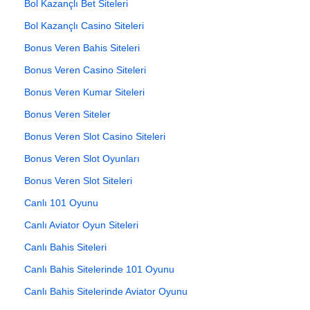
Bol Kazançlı Bet Siteleri
Bol Kazançlı Casino Siteleri
Bonus Veren Bahis Siteleri
Bonus Veren Casino Siteleri
Bonus Veren Kumar Siteleri
Bonus Veren Siteler
Bonus Veren Slot Casino Siteleri
Bonus Veren Slot Oyunları
Bonus Veren Slot Siteleri
Canlı 101 Oyunu
Canlı Aviator Oyun Siteleri
Canlı Bahis Siteleri
Canlı Bahis Sitelerinde 101 Oyunu
Canlı Bahis Sitelerinde Aviator Oyunu