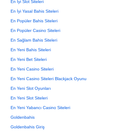
En İyi Slot Siteleri
En İyi Yasal Bahis Siteleri
En Popüler Bahis Siteleri
En Popüler Casino Siteleri
En Sağlam Bahis Siteleri
En Yeni Bahis Siteleri
En Yeni Bet Siteleri
En Yeni Casino Siteleri
En Yeni Casino Siteleri Blackjack Oyunu
En Yeni Slot Oyunları
En Yeni Slot Siteleri
En Yeni Yabancı Casino Siteleri
Goldenbahis
Goldenbahis Giriş