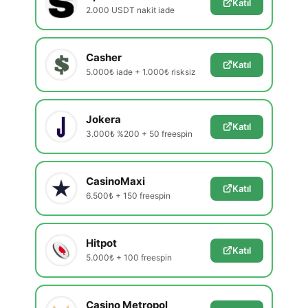
Katıl
2.000 USDT nakit iade
Casher
Katıl
5.000₺ iade + 1.000₺ risksiz
Jokera
Katıl
3.000₺ %200 + 50 freespin
CasinoMaxi
Katıl
6.500₺ + 150 freespin
Hitpot
Katıl
5.000₺ + 100 freespin
Casino Metropol