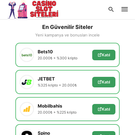
En Güvenilir Siteler
Yeni kampanya ve bonusları incele
Type
Bets10
your
Katıl
searc
20.000₺ + %300 kripto
query
and
hit
enter:
JETBET
Katıl
%325 kripto + 20.000₺
Mobilbahis
Katıl
20.000₺ + %225 kripto
Spino