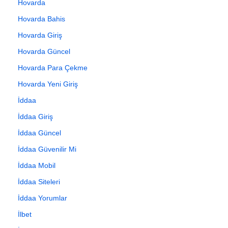
Hovarda
Hovarda Bahis
Hovarda Giriş
Hovarda Güncel
Hovarda Para Çekme
Hovarda Yeni Giriş
İddaa
İddaa Giriş
İddaa Güncel
İddaa Güvenilir Mi
İddaa Mobil
İddaa Siteleri
İddaa Yorumlar
İlbet