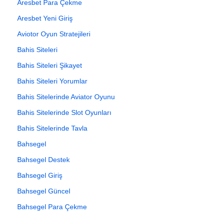
Aresbet Para Çekme
Aresbet Yeni Giriş
Aviotor Oyun Stratejileri
Bahis Siteleri
Bahis Siteleri Şikayet
Bahis Siteleri Yorumlar
Bahis Sitelerinde Aviator Oyunu
Bahis Sitelerinde Slot Oyunları
Bahis Sitelerinde Tavla
Bahsegel
Bahsegel Destek
Bahsegel Giriş
Bahsegel Güncel
Bahsegel Para Çekme