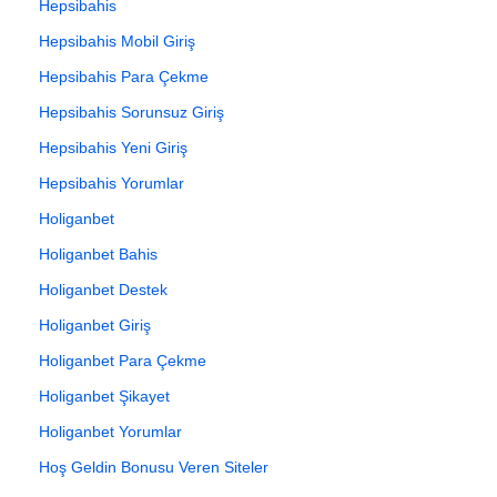
Hepsibahis
Hepsibahis Mobil Giriş
Hepsibahis Para Çekme
Hepsibahis Sorunsuz Giriş
Hepsibahis Yeni Giriş
Hepsibahis Yorumlar
Holiganbet
Holiganbet Bahis
Holiganbet Destek
Holiganbet Giriş
Holiganbet Para Çekme
Holiganbet Şikayet
Holiganbet Yorumlar
Hoş Geldin Bonusu Veren Siteler