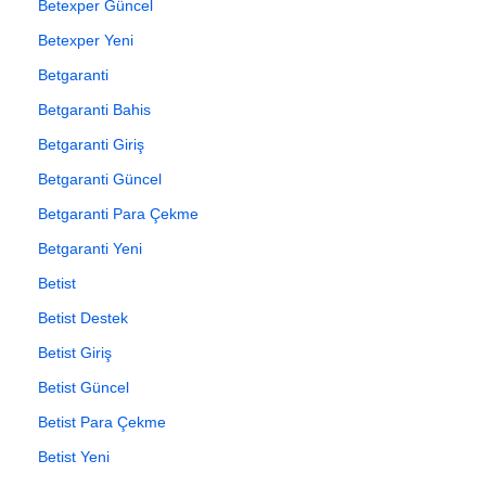
Betexper Güncel
Betexper Yeni
Betgaranti
Betgaranti Bahis
Betgaranti Giriş
Betgaranti Güncel
Betgaranti Para Çekme
Betgaranti Yeni
Betist
Betist Destek
Betist Giriş
Betist Güncel
Betist Para Çekme
Betist Yeni