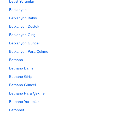
Betist Yorumlar
Betkanyon
Betkanyon Bahis
Betkanyon Destek
Betkanyon Giriş
Betkanyon Güncel
Betkanyon Para Çekme
Betnano
Betnano Bahis
Betnano Giriş
Betnano Güncel
Betnano Para Çekme
Betnano Yorumlar
Betonbet