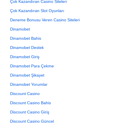
Çok Kazandıran Casino Siteleri
Çok Kazandıran Slot Oyunları
Deneme Bonusu Veren Casino Siteleri
Dinamobet
Dinamobet Bahis
Dinamobet Destek
Dinamobet Giriş
Dinamobet Para Çekme
Dinamobet Şikayet
Dinamobet Yorumlar
Discount Casino
Discount Casino Bahis
Discount Casino Giriş
Discount Casino Güncel