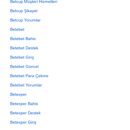
Betcup Müşteri Hizmetleri
Betcup Şikayet
Betcup Yorumlar
Betebet
Betebet Bahis
Betebet Destek
Betebet Giriş
Betebet Güncel
Betebet Para Çekme
Betebet Yorumlar
Betexper
Betexper Bahis
Betexper Destek
Betexper Giriş