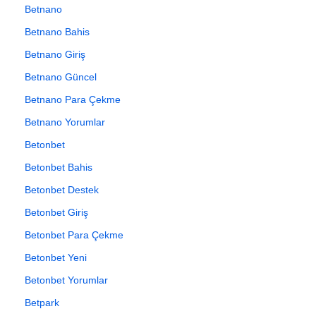
Betnano
Betnano Bahis
Betnano Giriş
Betnano Güncel
Betnano Para Çekme
Betnano Yorumlar
Betonbet
Betonbet Bahis
Betonbet Destek
Betonbet Giriş
Betonbet Para Çekme
Betonbet Yeni
Betonbet Yorumlar
Betpark