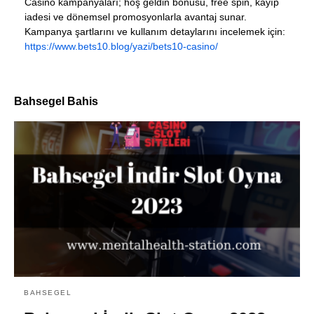
Casino kampanyaları; hoş geldin bonusu, free spin, kayıp
iadesi ve dönemsel promosyonlarla avantaj sunar.
Kampanya şartlarını ve kullanım detaylarını incelemek için:
https://www.bets10.blog/yazi/bets10-casino/
Bahsegel Bahis
BAHSEGEL