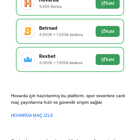
Katıl
%300 Bonus
Betroad
Katıl
4.000₺ + 1.000₺ bedava
Rexbet
Katıl
3.000₺ + 1.500₺ bedava
Hovarda için hazırlanmış bu platform, spor severlere canlı
maç yayınlarına hızlı ve güvenilir erişim sağlar.
HOVARDA MAÇ İZLE