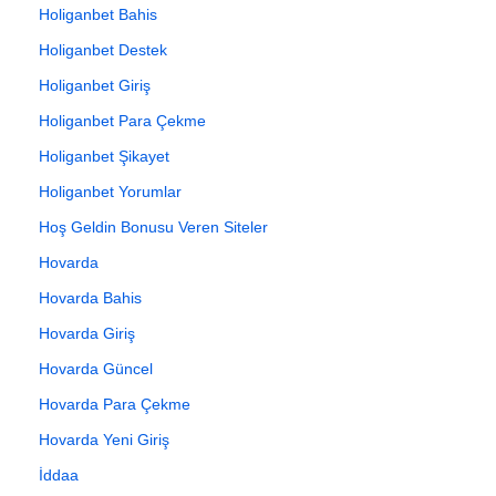
Holiganbet Bahis
Holiganbet Destek
Holiganbet Giriş
Holiganbet Para Çekme
Holiganbet Şikayet
Holiganbet Yorumlar
Hoş Geldin Bonusu Veren Siteler
Hovarda
Hovarda Bahis
Hovarda Giriş
Hovarda Güncel
Hovarda Para Çekme
Hovarda Yeni Giriş
İddaa