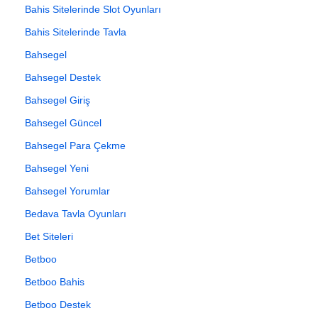
Bahis Sitelerinde Slot Oyunları
Bahis Sitelerinde Tavla
Bahsegel
Bahsegel Destek
Bahsegel Giriş
Bahsegel Güncel
Bahsegel Para Çekme
Bahsegel Yeni
Bahsegel Yorumlar
Bedava Tavla Oyunları
Bet Siteleri
Betboo
Betboo Bahis
Betboo Destek