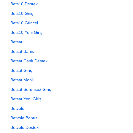
Bets10 Destek
Bets10 Giriş
Bets10 Güncel
Bets10 Yeni Giriş
Betsat
Betsat Bahis
Betsat Canlı Destek
Betsat Giriş
Betsat Mobil
Betsat Sorunsuz Giriş
Betsat Yeni Giriş
Betvole
Betvole Bonus
Betvole Destek