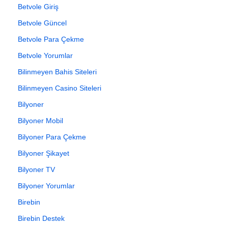
Betvole Giriş
Betvole Güncel
Betvole Para Çekme
Betvole Yorumlar
Bilinmeyen Bahis Siteleri
Bilinmeyen Casino Siteleri
Bilyoner
Bilyoner Mobil
Bilyoner Para Çekme
Bilyoner Şikayet
Bilyoner TV
Bilyoner Yorumlar
Birebin
Birebin Destek