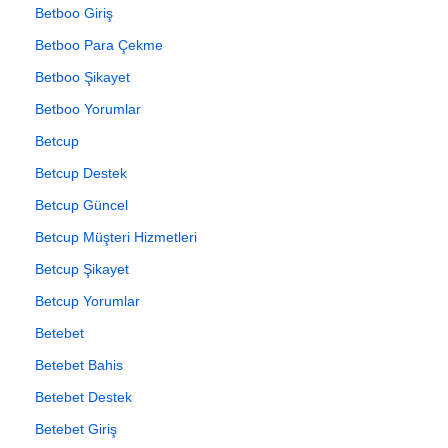
Betboo Giriş
Betboo Para Çekme
Betboo Şikayet
Betboo Yorumlar
Betcup
Betcup Destek
Betcup Güncel
Betcup Müşteri Hizmetleri
Betcup Şikayet
Betcup Yorumlar
Betebet
Betebet Bahis
Betebet Destek
Betebet Giriş