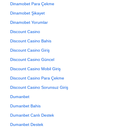
Dinamobet Para Çekme
Dinamobet Şikayet
Dinamobet Yorumlar
Discount Casino
Discount Casino Bahis
Discount Casino Giriş
Discount Casino Güncel
Discount Casino Mobil Giriş
Discount Casino Para Çekme
Discount Casino Sorunsuz Giriş
Dumanbet
Dumanbet Bahis
Dumanbet Canlı Destek
Dumanbet Destek