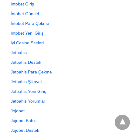
İntobet Giriş
İntobet Güncel
İntobet Para Çekme
İntobet Yeni Giriş
İyi Casino Siteleri
Jetbahis
Jetbahis Destek
Jetbahis Para Çekme
Jetbahis Şikayet
Jetbahis Yeni Giriş
Jetbahis Yorumlar
Jojobet
Jojobet Bahis
Jojobet Destek