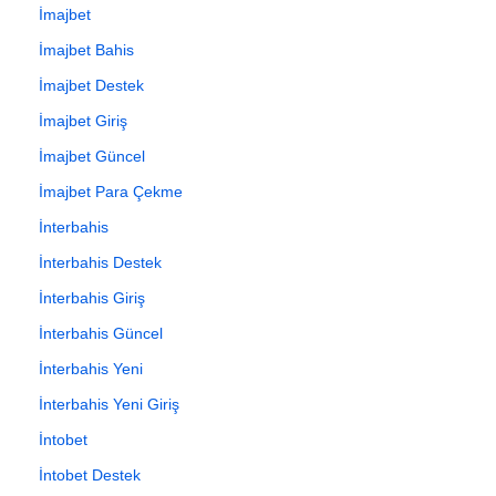
İmajbet
İmajbet Bahis
İmajbet Destek
İmajbet Giriş
İmajbet Güncel
İmajbet Para Çekme
İnterbahis
İnterbahis Destek
İnterbahis Giriş
İnterbahis Güncel
İnterbahis Yeni
İnterbahis Yeni Giriş
İntobet
İntobet Destek