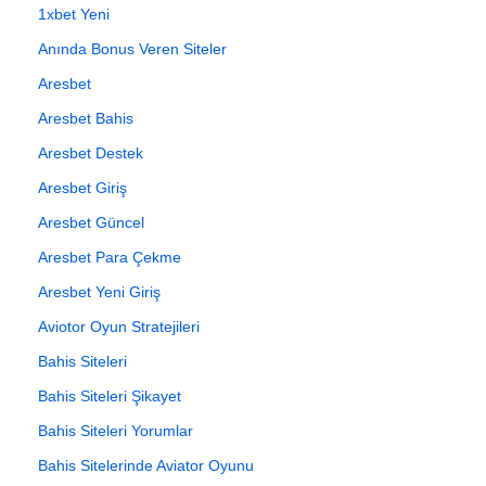
1xbet Yeni
Anında Bonus Veren Siteler
Aresbet
Aresbet Bahis
Aresbet Destek
Aresbet Giriş
Aresbet Güncel
Aresbet Para Çekme
Aresbet Yeni Giriş
Aviotor Oyun Stratejileri
Bahis Siteleri
Bahis Siteleri Şikayet
Bahis Siteleri Yorumlar
Bahis Sitelerinde Aviator Oyunu