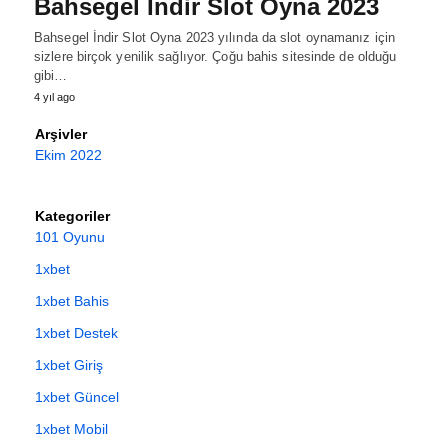
Bahsegel İndir Slot Oyna 2023
Bahsegel İndir Slot Oyna 2023 yılında da slot oynamanız için
sizlere birçok yenilik sağlıyor. Çoğu bahis sitesinde de olduğu
gibi…
4 yıl ago
Arşivler
Ekim 2022
Kategoriler
101 Oyunu
1xbet
1xbet Bahis
1xbet Destek
1xbet Giriş
1xbet Güncel
1xbet Mobil