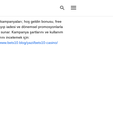
kampanyaları; hoş geldin bonusu, free
ayıp iadesi ve dönemsel promosyonlarla
 sunar. Kampanya şartlarını ve kullanım
rını incelemek için:
Type
/www.bets10.blog/yazi/bets10-casino/
your
search
query
and
hit
enter: