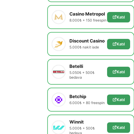
Casino Metropol
Katıl
8.000₺ + 150 freespin
Discount Casino
Katıl
5.000₺ nakit iade
Betelli
Katıl
5.050₺ + 500₺
bedava
Betchip
Katıl
6.000₺ + 80 freespin
Winnit
Katıl
5.000₺ + 500₺
bedava