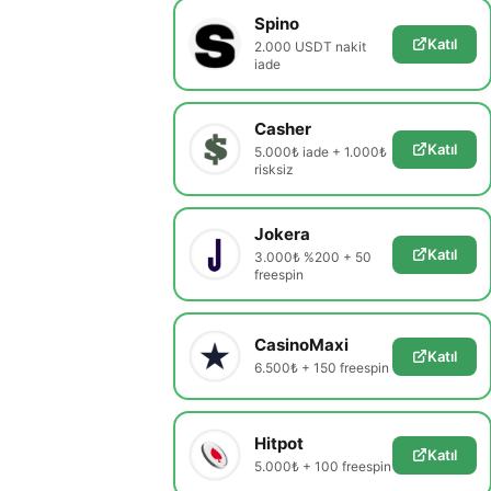
Spino
Katıl
2.000 USDT nakit
iade
Casher
Katıl
5.000₺ iade + 1.000₺
risksiz
Jokera
Katıl
3.000₺ %200 + 50
freespin
CasinoMaxi
Katıl
6.500₺ + 150 freespin
Hitpot
Katıl
5.000₺ + 100 freespin