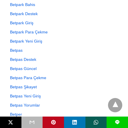
Betpark Bahis
Betpark Destek
Betpark Giriş
Betpark Para Çekme
Betpark Yeni Giriş
Betpas
Betpas Destek
Betpas Güncel
Betpas Para Çekme
Betpas Şikayet
Betpas Yeni Giriş
Betpas Yorumlar
Betper
L
Betper Bahis