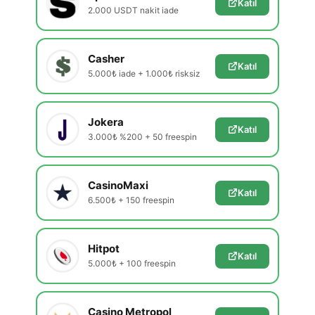
Katıl
2.000 USDT nakit iade
Casher
Katıl
5.000₺ iade + 1.000₺ risksiz
Jokera
Katıl
3.000₺ %200 + 50 freespin
CasinoMaxi
Katıl
6.500₺ + 150 freespin
Hitpot
Katıl
5.000₺ + 100 freespin
Casino Metropol