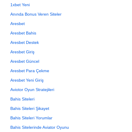
1xbet Yeni
Anında Bonus Veren Siteler
Aresbet
Aresbet Bahis
Aresbet Destek
Aresbet Giriş
Aresbet Güncel
Aresbet Para Çekme
Aresbet Yeni Giriş
Aviotor Oyun Stratejileri
Bahis Siteleri
Bahis Siteleri Şikayet
Bahis Siteleri Yorumlar
Bahis Sitelerinde Aviator Oyunu