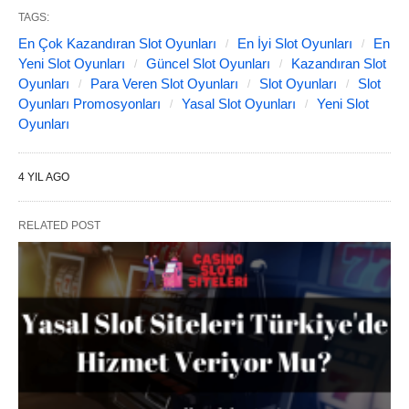
TAGS:
En Çok Kazandıran Slot Oyunları
En İyi Slot Oyunları
En
Yeni Slot Oyunları
Güncel Slot Oyunları
Kazandıran Slot
Oyunları
Para Veren Slot Oyunları
Slot Oyunları
Slot
Oyunları Promosyonları
Yasal Slot Oyunları
Yeni Slot
Oyunları
4 YIL AGO
RELATED POST