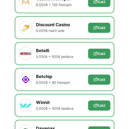
Katıl
8.000₺ + 150 freespin
Discount Casino
Katıl
5.000₺ nakit iade
Betelli
Katıl
5.050₺ + 500₺ bedava
Betchip
Katıl
6.000₺ + 80 freespin
Winnit
Katıl
5.000₺ + 500₺ bedava
Davegas