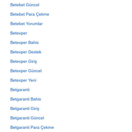
Betebet Güncel
Betebet Para Çekme
Betebet Yorumlar
Betexper
Betexper Bahis
Betexper Destek
Betexper Giriş
Betexper Güncel
Betexper Yeni
Betgaranti
Betgaranti Bahis
Betgaranti Giriş
Betgaranti Güncel
Betgaranti Para Çekme