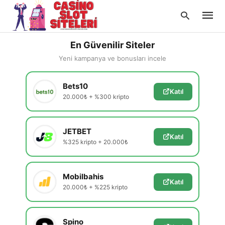
En Güvenilir Siteler
Yeni kampanya ve bonusları incele
Type
Bets10
your
Katıl
searc
20.000₺ + %300 kripto
query
and
hit
enter:
JETBET
Katıl
%325 kripto + 20.000₺
Mobilbahis
Katıl
20.000₺ + %225 kripto
Spino