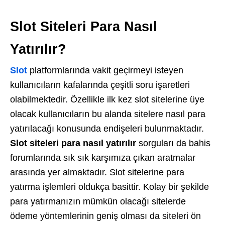
Slot Siteleri Para Nasıl
Yatırılır?
Slot
platformlarında vakit geçirmeyi isteyen
kullanıcıların kafalarında çeşitli soru işaretleri
olabilmektedir. Özellikle ilk kez slot sitelerine üye
olacak kullanıcıların bu alanda sitelere nasıl para
yatırılacağı konusunda endişeleri bulunmaktadır.
Slot siteleri para nasıl yatırılır
sorguları da bahis
forumlarında sık sık karşımıza çıkan aratmalar
arasında yer almaktadır. Slot sitelerine para
yatırma işlemleri oldukça basittir. Kolay bir şekilde
para yatırmanızın mümkün olacağı sitelerde
ödeme yöntemlerinin geniş olması da siteleri ön