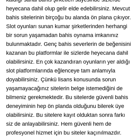
heyecana dahil olup gelir elde edebilirsiniz. Mevcut
bahis sitelerinin birçoğu bu alanda ön plana çıkıyor.
Slot oyunları sunan kumar şirketlerinden herhangi
bir sorun yaşamadan bahis oynama imkanınız
bulunmaktadır. Genç bahis severlerin de beğenisini
kazanan bu platformlar ile sizlerde heyecana dahil
olabilirsiniz. En çok kazandıran oyunların yer aldığı
slot platformlarında eğlenceye tam anlamıyla
doyabilirsiniz. Çünkü lisans konusunda sorun
yaşamayacağınız sitelerin belge istemediğini de
bilmeniz gerekmektedir. Bu sitelerde güvenli bahis
deneyiminin hep ön planda olduğunu bilerek üye
olabilirsiniz. Bu sitelere kayıt olduktan sonra farkı
siz de anlayabilirsiniz. Hem güvenli hem de
profesyonel hizmet için bu siteler kaçınılmazdır.