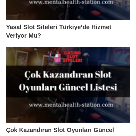
Yasal Slot Siteleri Türkiye’de Hizmet
Veriyor Mu?
Çok Kazandıran Slot Oyunları Güncel