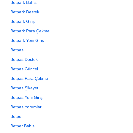
Betpark Bahis
Betpark Destek
Betpark Giriş
Betpark Para Çekme
Betpark Yeni Giriş
Betpas
Betpas Destek
Betpas Güncel
Betpas Para Çekme
Betpas Şikayet
Betpas Yeni Giriş
Betpas Yorumlar
Betper
Betper Bahis