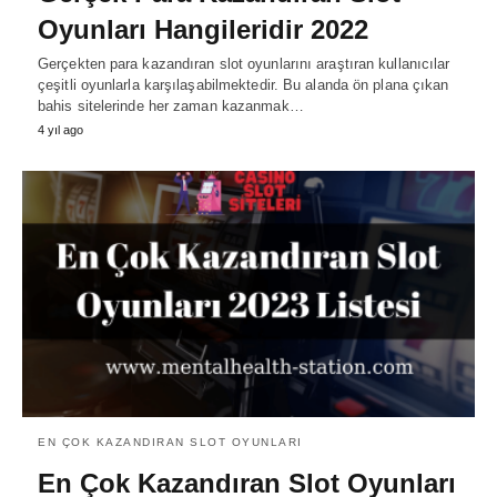
Oyunları Hangileridir 2022
Gerçekten para kazandıran slot oyunlarını araştıran kullanıcılar
çeşitli oyunlarla karşılaşabilmektedir. Bu alanda ön plana çıkan
bahis sitelerinde her zaman kazanmak…
4 yıl ago
EN ÇOK KAZANDIRAN SLOT OYUNLARI
En Çok Kazandıran Slot Oyunları