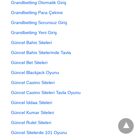
Grandbetting Otomatik Giriş
Grandbetting Para Çekme
Grandbetting Sorunsuz Giriş
Grandbetting Yeni Giriş
Güncel Bahis Siteleri
Güncel Bahis Sitelerinde Tavla
Güncel Bet Siteleri
Güncel Blackjack Oyunu
Güncel Casino Siteleri
Güncel Casino Siteleri Tavla Oyunu
Güncel İddaa Siteleri
Güncel Kumar Siteleri
Güncel Rulet Siteleri
Güncel Sitelerde 101 Oyunu