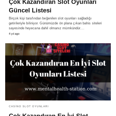
Çok Kazandıran Slot Oyunları
Güncel Listesi
Birçok kişi tarafından beğenilen slot oyunları sağladığı
getirileriyle biliniyor. Günümüzde ön plana çıkan bahis siteleri
sayesinde heyecana dahil olmanız mümkündür.…
4 yıl ago
CASINO SLOT OYUNLARI
Çok Kazandıran En İyi Slot