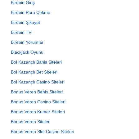
Birebin Giriş
Birebin Para Çekme
Birebin Şikayet
Birebin TV
Birebin Yorumlar
Blackjack Oyunu
Bol Kazançlı Bahis Siteleri
Bol Kazançlı Bet Siteleri
Bol Kazançlı Casino Siteleri
Bonus Veren Bahis Siteleri
Bonus Veren Casino Siteleri
Bonus Veren Kumar Siteleri
Bonus Veren Siteler
Bonus Veren Slot Casino Siteleri