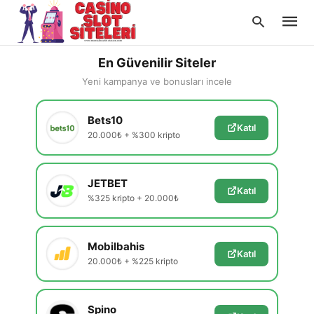
En Güvenilir Siteler
Yeni kampanya ve bonusları incele
Type
Bets10
your
Katıl
searc
20.000₺ + %300 kripto
query
and
hit
enter:
JETBET
Katıl
%325 kripto + 20.000₺
Mobilbahis
Katıl
20.000₺ + %225 kripto
Spino