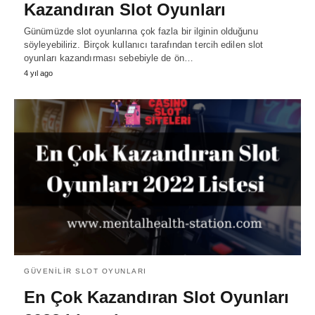
Kazandıran Slot Oyunları
Günümüzde slot oyunlarına çok fazla bir ilginin olduğunu
söyleyebiliriz. Birçok kullanıcı tarafından tercih edilen slot
oyunları kazandırması sebebiyle de ön…
4 yıl ago
GÜVENILIR SLOT OYUNLARI
En Çok Kazandıran Slot Oyunları