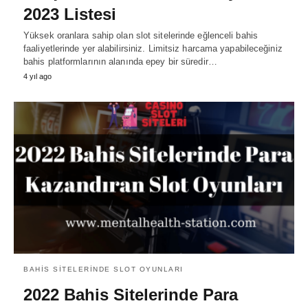
2023 Listesi
Yüksek oranlara sahip olan slot sitelerinde eğlenceli bahis
faaliyetlerinde yer alabilirsiniz. Limitsiz harcama yapabileceğiniz
bahis platformlarının alanında epey bir süredir…
4 yıl ago
BAHIS SITELERINDE SLOT OYUNLARI
2022 Bahis Sitelerinde Para