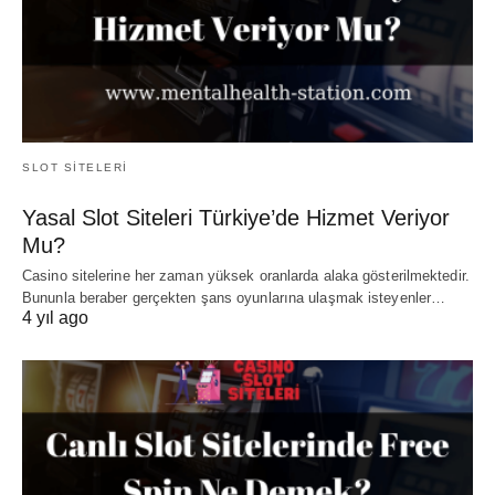
SLOT SITELERI
Yasal Slot Siteleri Türkiye’de Hizmet Veriyor
Mu?
Casino sitelerine her zaman yüksek oranlarda alaka gösterilmektedir.
Bununla beraber gerçekten şans oyunlarına ulaşmak isteyenler…
4 yıl ago