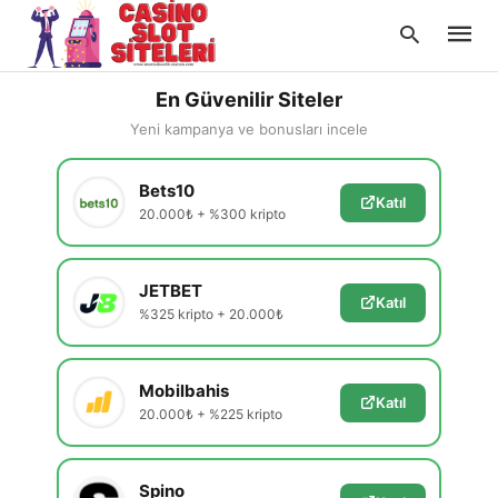
En Güvenilir Siteler
Yeni kampanya ve bonusları incele
Type
Bets10
your
Katıl
searc
20.000₺ + %300 kripto
query
and
hit
enter:
JETBET
Katıl
%325 kripto + 20.000₺
Mobilbahis
Katıl
20.000₺ + %225 kripto
Spino