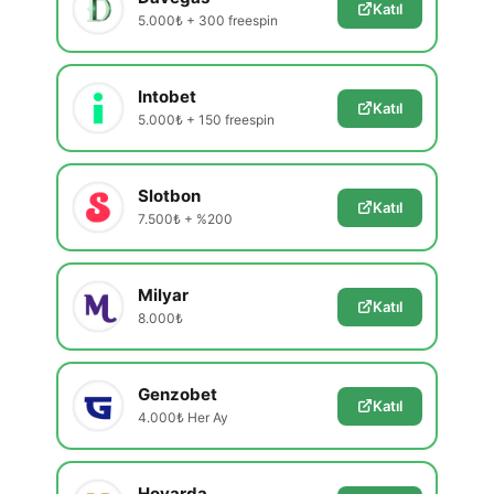
Katıl
5.000₺ + 300 freespin
Intobet
Katıl
5.000₺ + 150 freespin
Slotbon
Katıl
7.500₺ + %200
Milyar
Katıl
8.000₺
Genzobet
Katıl
4.000₺ Her Ay
Hovarda