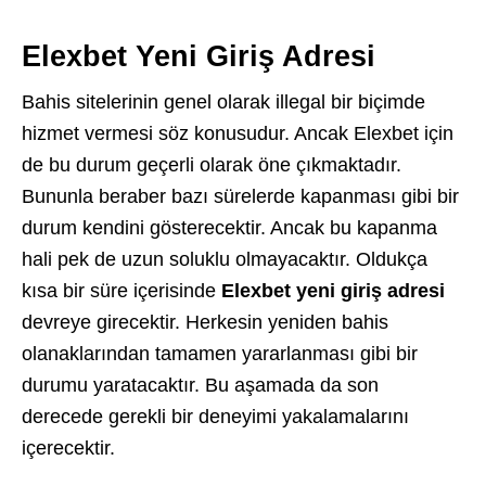
Elexbet Yeni Giriş Adresi
Bahis sitelerinin genel olarak illegal bir biçimde
hizmet vermesi söz konusudur. Ancak Elexbet için
de bu durum geçerli olarak öne çıkmaktadır.
Bununla beraber bazı sürelerde kapanması gibi bir
durum kendini gösterecektir. Ancak bu kapanma
hali pek de uzun soluklu olmayacaktır. Oldukça
kısa bir süre içerisinde
Elexbet yeni giriş adresi
devreye girecektir. Herkesin yeniden bahis
olanaklarından tamamen yararlanması gibi bir
durumu yaratacaktır. Bu aşamada da son
derecede gerekli bir deneyimi yakalamalarını
içerecektir.