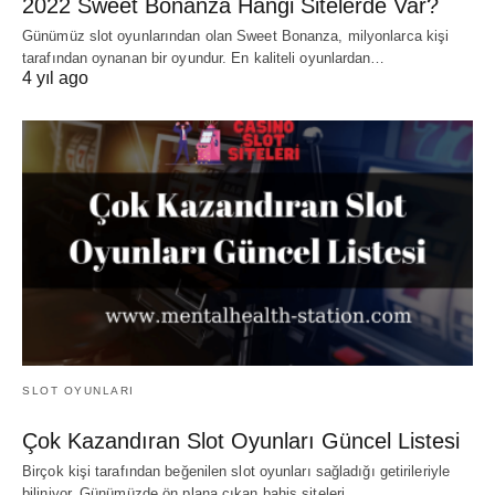
2022 Sweet Bonanza Hangi Sitelerde Var?
Günümüz slot oyunlarından olan Sweet Bonanza, milyonlarca kişi
tarafından oynanan bir oyundur. En kaliteli oyunlardan…
4 yıl ago
SLOT OYUNLARI
Çok Kazandıran Slot Oyunları Güncel Listesi
Birçok kişi tarafından beğenilen slot oyunları sağladığı getirileriyle
biliniyor. Günümüzde ön plana çıkan bahis siteleri…