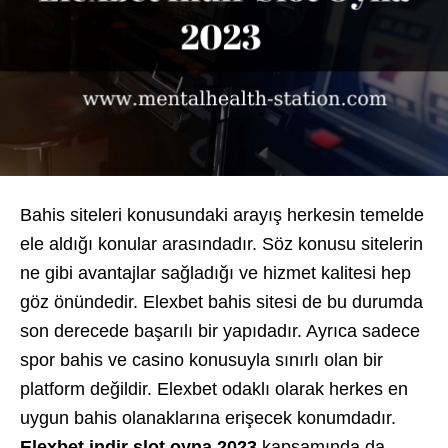
Bahis siteleri konusundaki arayış herkesin temelde
ele aldığı konular arasındadır. Söz konusu sitelerin
ne gibi avantajlar sağladığı ve hizmet kalitesi hep
göz önündedir. Elexbet bahis sitesi de bu durumda
son derecede başarılı bir yapıdadır. Ayrıca sadece
spor bahis ve casino konusuyla sınırlı olan bir
platform değildir. Elexbet odaklı olarak herkes en
uygun bahis olanaklarına erişecek konumdadır.
Elexbet indir slot oyna 2023
kapsamında da