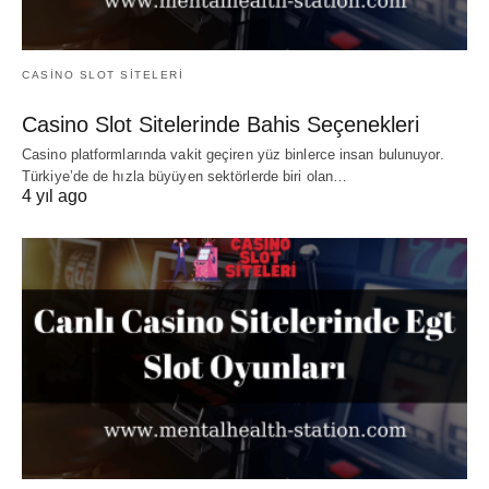
CASINO SLOT SITELERI
Casino Slot Sitelerinde Bahis Seçenekleri
Casino platformlarında vakit geçiren yüz binlerce insan bulunuyor.
Türkiye’de de hızla büyüyen sektörlerde biri olan…
4 yıl ago