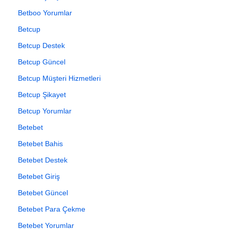
Betboo Yorumlar
Betcup
Betcup Destek
Betcup Güncel
Betcup Müşteri Hizmetleri
Betcup Şikayet
Betcup Yorumlar
Betebet
Betebet Bahis
Betebet Destek
Betebet Giriş
Betebet Güncel
Betebet Para Çekme
Betebet Yorumlar