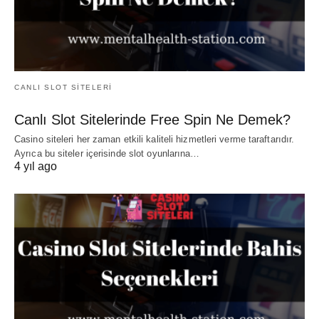
CANLI SLOT SITELERI
Canlı Slot Sitelerinde Free Spin Ne Demek?
Casino siteleri her zaman etkili kaliteli hizmetleri verme taraftarıdır.
Ayrıca bu siteler içerisinde slot oyunlarına…
4 yıl ago