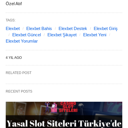
Özel Atıf
TAGS:
Elexbet
Elexbet Bahis
Elexbet Destek
Elexbet Giriş
Elexbet Güncel
Elexbet Şikayet
Elexbet Yeni
Elexbet Yorumlar
4 YIL AGO
RELATED POST
RECENT POSTS