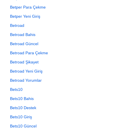
Betper Para Çekme
Betper Yeni Giriş
Betroad
Betroad Bahis
Betroad Güncel
Betroad Para Çekme
Betroad Şikayet
Betroad Yeni Giriş
Betroad Yorumlar
Bets10
Bets10 Bahis
Bets10 Destek
Bets10 Giriş
Bets10 Güncel