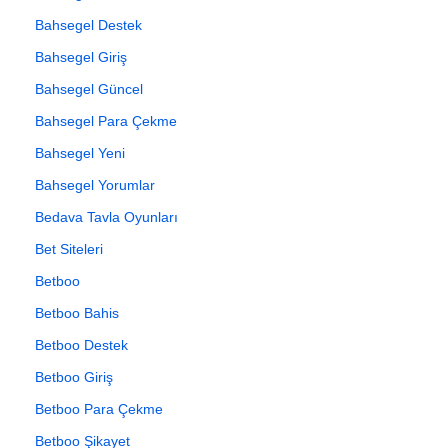
Bahsegel Destek
Bahsegel Giriş
Bahsegel Güncel
Bahsegel Para Çekme
Bahsegel Yeni
Bahsegel Yorumlar
Bedava Tavla Oyunları
Bet Siteleri
Betboo
Betboo Bahis
Betboo Destek
Betboo Giriş
Betboo Para Çekme
Betboo Şikayet