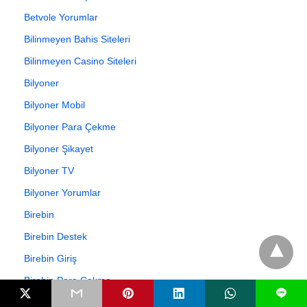
Betvole Yorumlar
Bilinmeyen Bahis Siteleri
Bilinmeyen Casino Siteleri
Bilyoner
Bilyoner Mobil
Bilyoner Para Çekme
Bilyoner Şikayet
Bilyoner TV
Bilyoner Yorumlar
Birebin
Birebin Destek
Birebin Giriş
Birebin Para Çekme
L
Birebin Şikayet