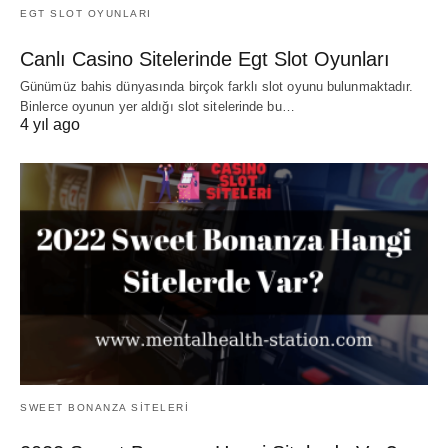
EGT SLOT OYUNLARI
Canlı Casino Sitelerinde Egt Slot Oyunları
Günümüz bahis dünyasında birçok farklı slot oyunu bulunmaktadır.
Binlerce oyunun yer aldığı slot sitelerinde bu…
4 yıl ago
SWEET BONANZA SITELERI