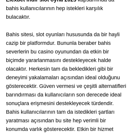
bahis kullanıcılarının hep istekleri karşılık
bulacaktır.
Bahis sitesi, slot oyunları hususunda da bir hayli
cazip bir platformdur. Bununla beraber bahis
severlerin bu casino oyunundan da etkin bir
biçimde yararlanmasını destekleyecek halde
olacaktır. Herkesin tam da bekledikleri gibi bir
deneyimi yakalamaları açısından ideal olduğunu
gösterecektir. Güven vermesi ve çeşitli alternatifleri
barındırması da kullanıcıların son derecede ideal
sonuçlara erişmesini destekleyecek türdendir.
Bahis kullanıcılarının tam da istedikleri şartları
yaratması açısından bu site hep verimli bir
konumda varlık gösterecektir. Etkin bir hizmet