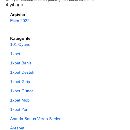
4 yıl ago
Arşivler
Ekim 2022
Kategoriler
101 Oyunu
1xbet
1xbet Bahis
1xbet Destek
1xbet Giriş
1xbet Güncel
1xbet Mobil
1xbet Yeni
Anında Bonus Veren Siteler
Aresbet