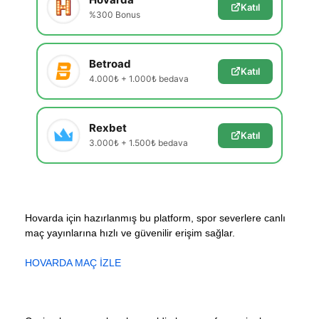
Katıl
%300 Bonus
Betroad
Katıl
4.000₺ + 1.000₺ bedava
Rexbet
Katıl
3.000₺ + 1.500₺ bedava
Hovarda için hazırlanmış bu platform, spor severlere canlı
maç yayınlarına hızlı ve güvenilir erişim sağlar.
HOVARDA MAÇ İZLE