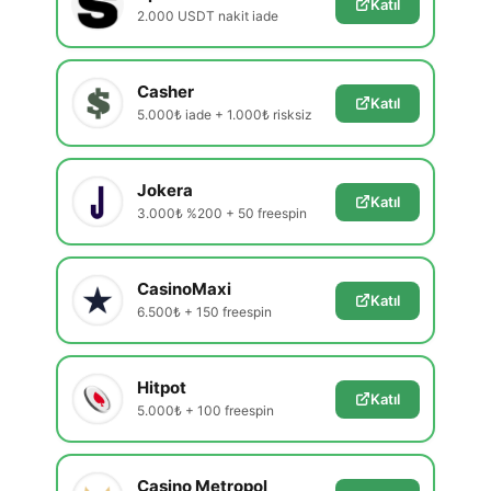
Katıl
2.000 USDT nakit iade
Casher
Katıl
5.000₺ iade + 1.000₺ risksiz
Jokera
Katıl
3.000₺ %200 + 50 freespin
CasinoMaxi
Katıl
6.500₺ + 150 freespin
Hitpot
Katıl
5.000₺ + 100 freespin
Casino Metropol