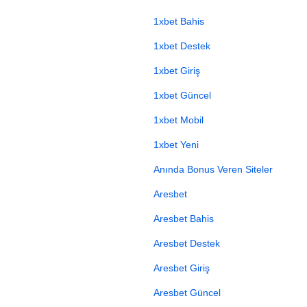
1xbet Bahis
1xbet Destek
1xbet Giriş
1xbet Güncel
1xbet Mobil
1xbet Yeni
Anında Bonus Veren Siteler
Aresbet
Aresbet Bahis
Aresbet Destek
Aresbet Giriş
Aresbet Güncel