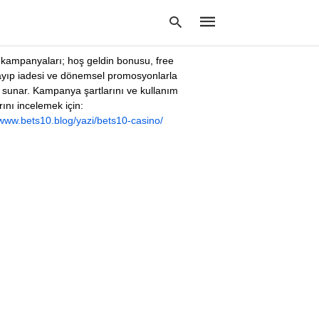
kampanyaları; hoş geldin bonusu, free
ayıp iadesi ve dönemsel promosyonlarla
 sunar. Kampanya şartlarını ve kullanım
rını incelemek için:
Type
/www.bets10.blog/yazi/bets10-casino/
your
search
query
and
hit
enter: