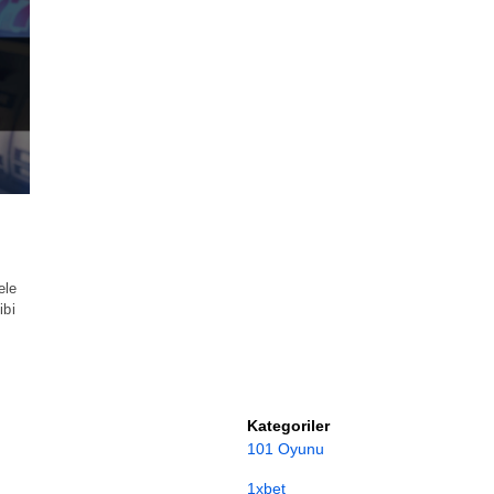
ele
ibi
Kategoriler
101 Oyunu
1xbet