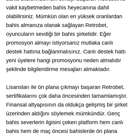
vakit kaybetmeden bahis heyecanına dahil
olabilirsiniz. Mümkün olan en yüksek oranlardan
bahis almanıza olanak sağlayan Retrobet,
oyuncuların sevdiği bir bahis şirketidir. Eğer
promosyon almayı istiyorsanız mutlaka canlı
destek hattına bağlanmalısınız. Canlı destek hattı
yeni üyelere hangi promosyonu neden almalıdır
şeklinde bilgilendirme mesajları atmaktadır.
Lisansları ile ön plana çıkmayı başaran Retrobet,
sertifikalarını çok daha öncesinden tamamlamıştır.
Finansal altyapısının da oldukça gelişmiş bir şirket
üzerinden aldığını söylemek mümkündür. Genç
bahis severlerin ilgisini çeken platform hem canlı
bahis hem de maç öncesi bahislerde ön plana