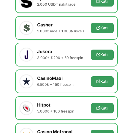
Katıl
2.000 USDT nakit iade
Casher
Katıl
5.000₺ iade + 1.000₺ risksiz
Jokera
Katıl
3.000₺ %200 + 50 freespin
CasinoMaxi
Katıl
6.500₺ + 150 freespin
Hitpot
Katıl
5.000₺ + 100 freespin
Casino Metropol