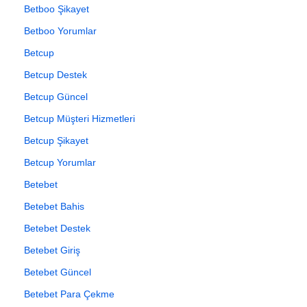
Betboo Şikayet
Betboo Yorumlar
Betcup
Betcup Destek
Betcup Güncel
Betcup Müşteri Hizmetleri
Betcup Şikayet
Betcup Yorumlar
Betebet
Betebet Bahis
Betebet Destek
Betebet Giriş
Betebet Güncel
Betebet Para Çekme