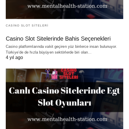
CASINO SLOT SITELERI
Casino Slot Sitelerinde Bahis Seçenekleri
Casino platformlarında vakit geçiren yüz binlerce insan bulunuyor.
Türkiye’de de hızla büyüyen sektörlerde biri olan…
4 yıl ago