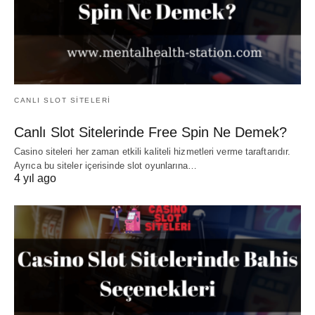
CANLI SLOT SITELERI
Canlı Slot Sitelerinde Free Spin Ne Demek?
Casino siteleri her zaman etkili kaliteli hizmetleri verme taraftarıdır.
Ayrıca bu siteler içerisinde slot oyunlarına…
4 yıl ago