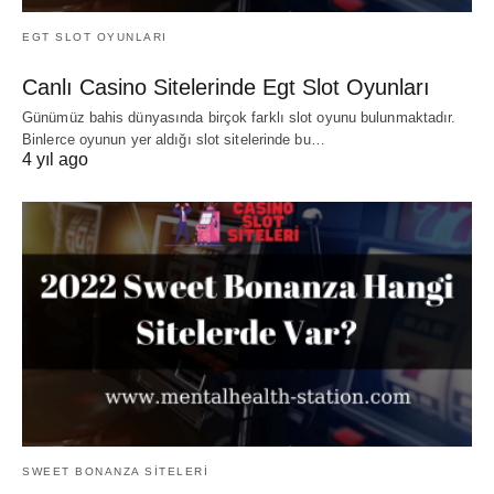
EGT SLOT OYUNLARI
Canlı Casino Sitelerinde Egt Slot Oyunları
Günümüz bahis dünyasında birçok farklı slot oyunu bulunmaktadır.
Binlerce oyunun yer aldığı slot sitelerinde bu…
4 yıl ago
SWEET BONANZA SITELERI