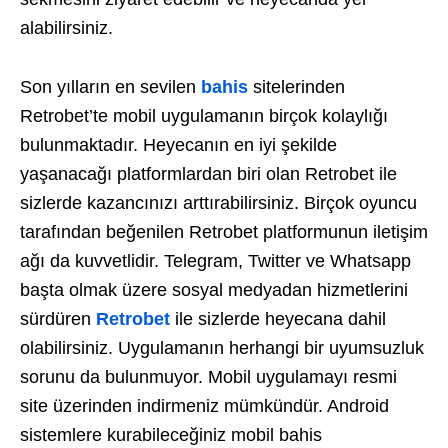
alabilirsiniz.
Son yılların en sevilen
bahis
sitelerinden
Retrobet’te mobil uygulamanın birçok kolaylığı
bulunmaktadır. Heyecanın en iyi şekilde
yaşanacağı platformlardan biri olan Retrobet ile
sizlerde kazancınızı arttırabilirsiniz. Birçok oyuncu
tarafından beğenilen Retrobet platformunun iletişim
ağı da kuvvetlidir. Telegram, Twitter ve Whatsapp
başta olmak üzere sosyal medyadan hizmetlerini
sürdüren
Retrobet
ile sizlerde heyecana dahil
olabilirsiniz. Uygulamanın herhangi bir uyumsuzluk
sorunu da bulunmuyor. Mobil uygulamayı resmi
site üzerinden indirmeniz mümkündür. Android
sistemlere kurabileceğiniz mobil bahis