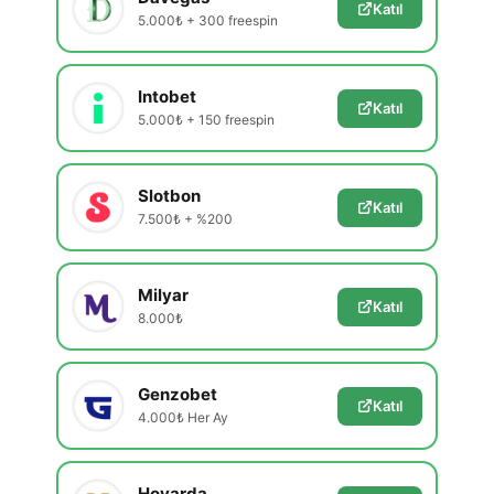
Katıl
5.000₺ + 300 freespin
Intobet
Katıl
5.000₺ + 150 freespin
Slotbon
Katıl
7.500₺ + %200
Milyar
Katıl
8.000₺
Genzobet
Katıl
4.000₺ Her Ay
Hovarda