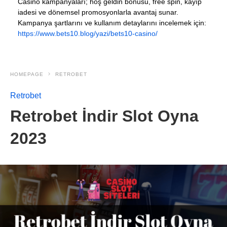
Casino kampanyaları; hoş geldin bonusu, free spin, kayıp
iadesi ve dönemsel promosyonlarla avantaj sunar.
Kampanya şartlarını ve kullanım detaylarını incelemek için:
https://www.bets10.blog/yazi/bets10-casino/
HOMEPAGE
RETROBET
Retrobet
Retrobet İndir Slot Oyna
2023