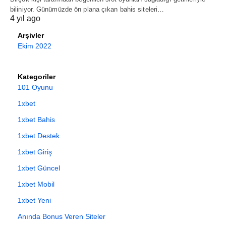
biliniyor. Günümüzde ön plana çıkan bahis siteleri…
4 yıl ago
Arşivler
Ekim 2022
Kategoriler
101 Oyunu
1xbet
1xbet Bahis
1xbet Destek
1xbet Giriş
1xbet Güncel
1xbet Mobil
1xbet Yeni
Anında Bonus Veren Siteler