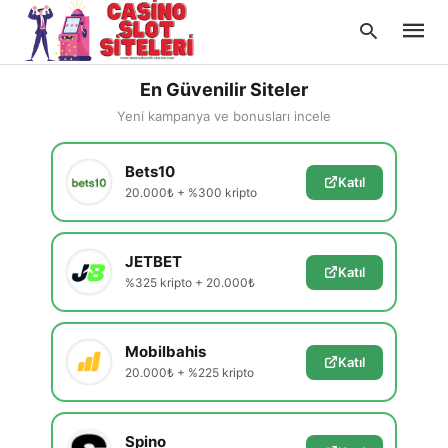
En Güvenilir Siteler
Yeni kampanya ve bonusları incele
Type
Bets10
your
Katıl
searc
20.000₺ + %300 kripto
query
and
hit
enter:
JETBET
Katıl
%325 kripto + 20.000₺
Mobilbahis
Katıl
20.000₺ + %225 kripto
Spino