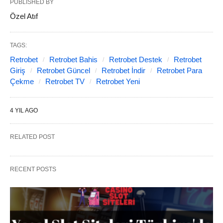
PUBLISHED BY
Özel Atıf
TAGS:
Retrobet
Retrobet Bahis
Retrobet Destek
Retrobet
Giriş
Retrobet Güncel
Retrobet İndir
Retrobet Para
Çekme
Retrobet TV
Retrobet Yeni
4 YIL AGO
RELATED POST
RECENT POSTS