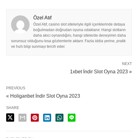
Özel Atıf
Özel Atıf, casino slot siteleriyle ilgili içeriklerinde detaya
boğulmadan doğrudan oyuna odaklanır. Hangi slotların
daha akıcı oynandığını, hangi sitelerde deneyimin daha
sorunsuz olduğunu kısa gözlemlerle aktarır. Fazla iddia yerine, pratik
ve hızlı bilgi sunmayı tercih eder.
NEXT
1xbet İndir Slot Oyna 2023 »
PREVIOUS
« Holiganbet İndir Slot Oyna 2023
SHARE