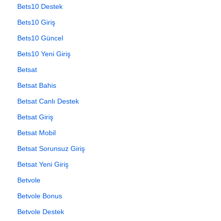
Bets10 Destek
Bets10 Giriş
Bets10 Güncel
Bets10 Yeni Giriş
Betsat
Betsat Bahis
Betsat Canlı Destek
Betsat Giriş
Betsat Mobil
Betsat Sorunsuz Giriş
Betsat Yeni Giriş
Betvole
Betvole Bonus
Betvole Destek