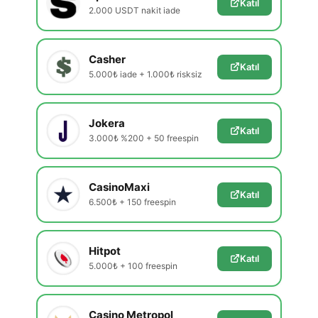
Katıl
2.000 USDT nakit iade
Casher
Katıl
5.000₺ iade + 1.000₺ risksiz
Jokera
Katıl
3.000₺ %200 + 50 freespin
CasinoMaxi
Katıl
6.500₺ + 150 freespin
Hitpot
Katıl
5.000₺ + 100 freespin
Casino Metropol