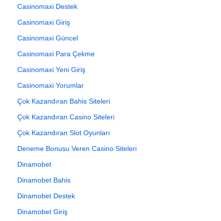
Casinomaxi Destek
Casinomaxi Giriş
Casinomaxi Güncel
Casinomaxi Para Çekme
Casinomaxi Yeni Giriş
Casinomaxi Yorumlar
Çok Kazandıran Bahis Siteleri
Çok Kazandıran Casino Siteleri
Çok Kazandıran Slot Oyunları
Deneme Bonusu Veren Casino Siteleri
Dinamobet
Dinamobet Bahis
Dinamobet Destek
Dinamobet Giriş