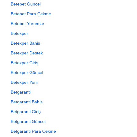
Betebet Güncel
Betebet Para Çekme
Betebet Yorumlar
Betexper
Betexper Bahis
Betexper Destek
Betexper Giriş
Betexper Güncel
Betexper Yeni
Betgaranti
Betgaranti Bahis
Betgaranti Giriş
Betgaranti Güncel
Betgaranti Para Çekme