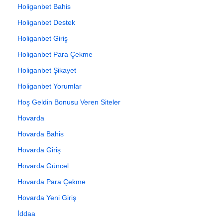
Holiganbet Bahis
Holiganbet Destek
Holiganbet Giriş
Holiganbet Para Çekme
Holiganbet Şikayet
Holiganbet Yorumlar
Hoş Geldin Bonusu Veren Siteler
Hovarda
Hovarda Bahis
Hovarda Giriş
Hovarda Güncel
Hovarda Para Çekme
Hovarda Yeni Giriş
İddaa