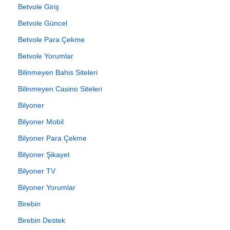
Betvole Giriş
Betvole Güncel
Betvole Para Çekme
Betvole Yorumlar
Bilinmeyen Bahis Siteleri
Bilinmeyen Casino Siteleri
Bilyoner
Bilyoner Mobil
Bilyoner Para Çekme
Bilyoner Şikayet
Bilyoner TV
Bilyoner Yorumlar
Birebin
Birebin Destek