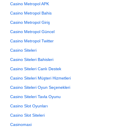
Casino Metropol APK
Casino Metropol Bahis
Casino Metropol Giriş
Casino Metropol Güncel
Casino Metropol Twitter
Casino Siteleri
Casino Siteleri Bahisleri
Casino Siteleri Canlı Destek
Casino Siteleri Müşteri Hizmetleri
Casino Siteleri Oyun Seçenekleri
Casino Siteleri Tavla Oyunu
Casino Slot Oyunları
Casino Slot Siteleri
Casinomaxi