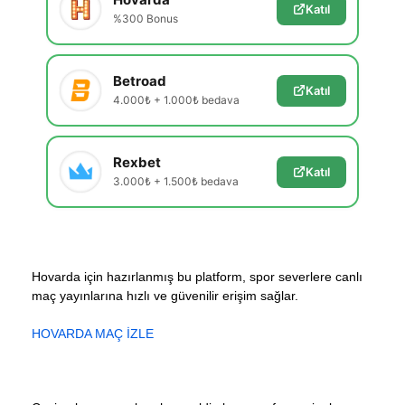
Katıl
%300 Bonus
Betroad
Katıl
4.000₺ + 1.000₺ bedava
Rexbet
Katıl
3.000₺ + 1.500₺ bedava
Hovarda için hazırlanmış bu platform, spor severlere canlı
maç yayınlarına hızlı ve güvenilir erişim sağlar.
HOVARDA MAÇ İZLE