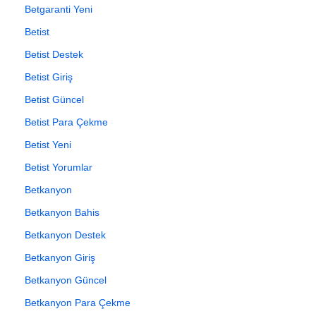
Betgaranti Yeni
Betist
Betist Destek
Betist Giriş
Betist Güncel
Betist Para Çekme
Betist Yeni
Betist Yorumlar
Betkanyon
Betkanyon Bahis
Betkanyon Destek
Betkanyon Giriş
Betkanyon Güncel
Betkanyon Para Çekme