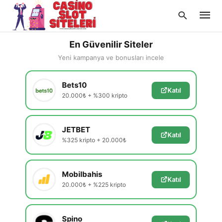
En Güvenilir Siteler
Yeni kampanya ve bonusları incele
Type
Bets10
your
Katıl
searc
20.000₺ + %300 kripto
query
and
hit
enter:
JETBET
Katıl
%325 kripto + 20.000₺
Mobilbahis
Katıl
20.000₺ + %225 kripto
Spino