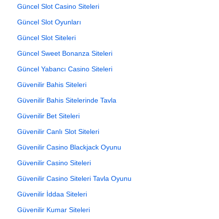
Güncel Slot Casino Siteleri
Güncel Slot Oyunları
Güncel Slot Siteleri
Güncel Sweet Bonanza Siteleri
Güncel Yabancı Casino Siteleri
Güvenilir Bahis Siteleri
Güvenilir Bahis Sitelerinde Tavla
Güvenilir Bet Siteleri
Güvenilir Canlı Slot Siteleri
Güvenilir Casino Blackjack Oyunu
Güvenilir Casino Siteleri
Güvenilir Casino Siteleri Tavla Oyunu
Güvenilir İddaa Siteleri
Güvenilir Kumar Siteleri