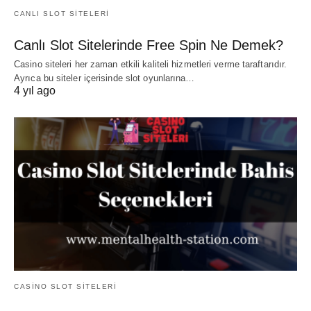
CANLI SLOT SITELERI
Canlı Slot Sitelerinde Free Spin Ne Demek?
Casino siteleri her zaman etkili kaliteli hizmetleri verme taraftarıdır.
Ayrıca bu siteler içerisinde slot oyunlarına…
4 yıl ago
CASINO SLOT SITELERI