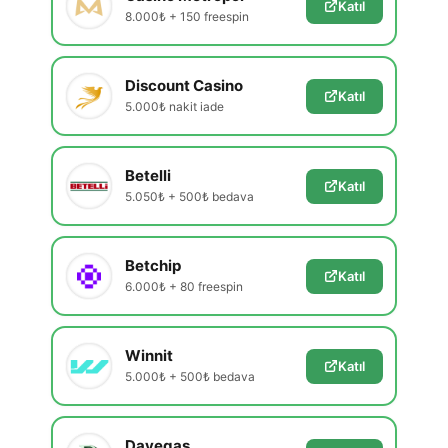
Katıl
8.000₺ + 150 freespin
Discount Casino
Katıl
5.000₺ nakit iade
Betelli
Katıl
5.050₺ + 500₺ bedava
Betchip
Katıl
6.000₺ + 80 freespin
Winnit
Katıl
5.000₺ + 500₺ bedava
Davegas