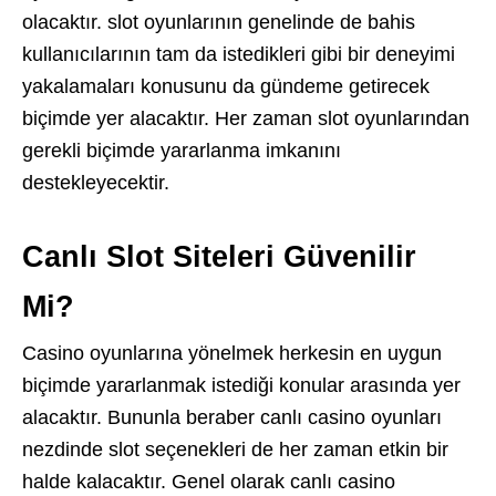
olacaktır. slot oyunlarının genelinde de bahis
kullanıcılarının tam da istedikleri gibi bir deneyimi
yakalamaları konusunu da gündeme getirecek
biçimde yer alacaktır. Her zaman slot oyunlarından
gerekli biçimde yararlanma imkanını
destekleyecektir.
Canlı Slot Siteleri Güvenilir
Mi?
Casino oyunlarına yönelmek herkesin en uygun
biçimde yararlanmak istediği konular arasında yer
alacaktır. Bununla beraber canlı casino oyunları
nezdinde slot seçenekleri de her zaman etkin bir
halde kalacaktır. Genel olarak canlı casino