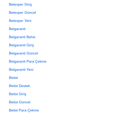
Betexper Giriş
Betexper Güncel
Betexper Yeni
Betgaranti
Betgaranti Bahis
Betgaranti Giriş
Betgaranti Güncel
Betgaranti Para Çekme
Betgaranti Yeni
Betist
Betist Destek
Betist Giriş
Betist Güncel
Betist Para Çekme