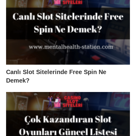
Canlı Slot Sitelerinde Free Spin Ne
Demek?