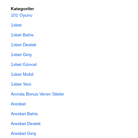
Kategoriler
101 Oyunu
1xbet
1xbet Bahis
1xbet Destek
1xbet Giriş
1xbet Güncel
1xbet Mobil
1xbet Yeni
Anında Bonus Veren Siteler
Aresbet
Aresbet Bahis
Aresbet Destek
Aresbet Giriş