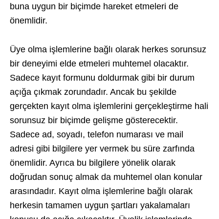
buna uygun bir biçimde hareket etmeleri de
önemlidir.
Üye olma işlemlerine bağlı olarak herkes sorunsuz
bir deneyimi elde etmeleri muhtemel olacaktır.
Sadece kayıt formunu doldurmak gibi bir durum
açığa çıkmak zorundadır. Ancak bu şekilde
gerçekten kayıt olma işlemlerini gerçekleştirme hali
sorunsuz bir biçimde gelişme gösterecektir.
Sadece ad, soyadı, telefon numarası ve mail
adresi gibi bilgilere yer vermek bu süre zarfında
önemlidir. Ayrıca bu bilgilere yönelik olarak
doğrudan sonuç almak da muhtemel olan konular
arasındadır. Kayıt olma işlemlerine bağlı olarak
herkesin tamamen uygun şartları yakalamaları