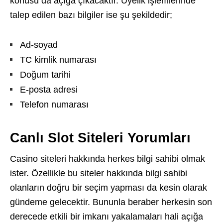
konusu da açığa çıkacaktır.
Üyelik işlemlerinde
talep edilen bazı bilgiler ise şu şekildedir;
Ad-soyad
TC kimlik numarası
Doğum tarihi
E-posta adresi
Telefon numarası
Canlı Slot Siteleri Yorumları
Casino siteleri hakkında herkes bilgi sahibi olmak
ister. Özellikle bu siteler hakkında bilgi sahibi
olanların doğru bir seçim yapması da kesin olarak
gündeme gelecektir. Bununla beraber herkesin son
derecede etkili bir imkanı yakalamaları hali açığa