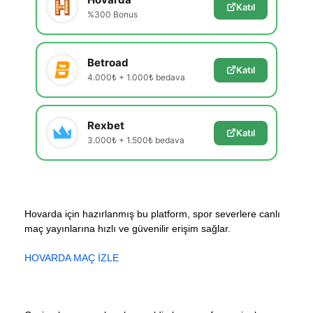
Katıl
%300 Bonus
Betroad
Katıl
4.000₺ + 1.000₺ bedava
Rexbet
Katıl
3.000₺ + 1.500₺ bedava
Hovarda için hazırlanmış bu platform, spor severlere canlı
maç yayınlarına hızlı ve güvenilir erişim sağlar.
HOVARDA MAÇ İZLE