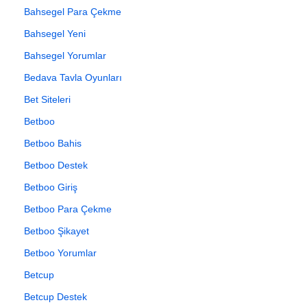
Bahsegel Para Çekme
Bahsegel Yeni
Bahsegel Yorumlar
Bedava Tavla Oyunları
Bet Siteleri
Betboo
Betboo Bahis
Betboo Destek
Betboo Giriş
Betboo Para Çekme
Betboo Şikayet
Betboo Yorumlar
Betcup
Betcup Destek