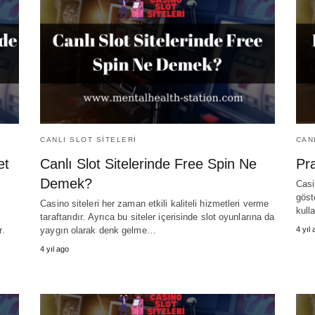
CANLI SLOT SITELERI
CAN
et
Canlı Slot Sitelerinde Free Spin Ne
Pra
Demek?
Casi
göst
Casino siteleri her zaman etkili kaliteli hizmetleri verme
kull
taraftarıdır. Ayrıca bu siteler içerisinde slot oyunlarına da
r.
yaygın olarak denk gelme…
4 yıl 
4 yıl ago