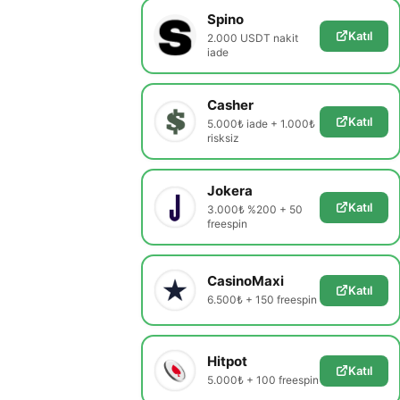
Spino
Katıl
2.000 USDT nakit
iade
Casher
Katıl
5.000₺ iade + 1.000₺
risksiz
Jokera
Katıl
3.000₺ %200 + 50
freespin
CasinoMaxi
Katıl
6.500₺ + 150 freespin
Hitpot
Katıl
5.000₺ + 100 freespin