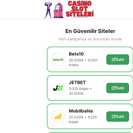
En Güvenilir Siteler
Yeni kampanya ve bonusları incele
Bets10
Katıl
20.000₺ + %300
kripto
JETBET
Katıl
%325 kripto +
20.000₺
Mobilbahis
Katıl
20.000₺ + %225
kripto