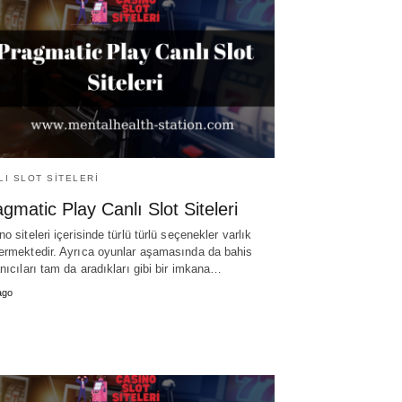
LI SLOT SITELERI
gmatic Play Canlı Slot Siteleri
no siteleri içerisinde türlü türlü seçenekler varlık
ermektedir. Ayrıca oyunlar aşamasında da bahis
anıcıları tam da aradıkları gibi bir imkana…
ago