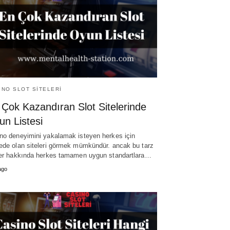
INO SLOT SITELERI
 Çok Kazandıran Slot Sitelerinde
un Listesi
no deneyimini yakalamak isteyen herkes için
ede olan siteleri görmek mümkündür. ancak bu tarz
ler hakkında herkes tamamen uygun standartlara…
ago