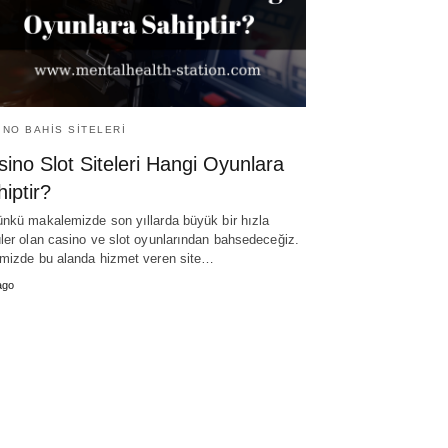
INO BAHIS SITELERI
ino Slot Siteleri Hangi Oyunlara
iptir?
nkü makalemizde son yıllarda büyük bir hızla
ler olan casino ve slot oyunlarından bahsedeceğiz.
mizde bu alanda hizmet veren site…
ago