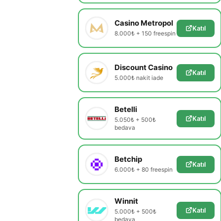
Casino Metropol
Katıl
8.000₺ + 150 freespin
Discount Casino
Katıl
5.000₺ nakit iade
Betelli
Katıl
5.050₺ + 500₺
bedava
Betchip
Katıl
6.000₺ + 80 freespin
Winnit
Katıl
5.000₺ + 500₺
bedava