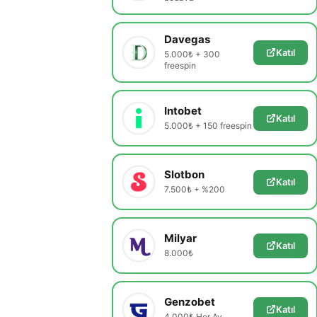
Davegas
Katıl
5.000₺ + 300
freespin
Intobet
Katıl
5.000₺ + 150 freespin
Slotbon
Katıl
7.500₺ + %200
Milyar
Katıl
8.000₺
Genzobet
Katıl
4.000₺ Her Ay